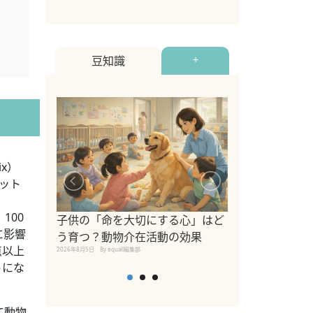
豆知識
+
ix）
ペット
シニア猫向けキ
100
ブランドを比較
子供の「命を大切にする心」はど
に影響
えの注意点も解
う育つ？動物介在活動の効果
2026年8月4日
By equall編
点以上
2026年8月5日
By equall編集部
トにな
て動物