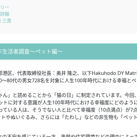
マリー
果詳細
 三貴
0年生活者調査～ペット編～
京都港区、代表取締役社長：奥井 隆之、以下Hakuhodo DY Matr
0～80代の男女728名を対象に人生100年時代における幸福と
ゃん」と読めることから「猫の日」に制定されています。今回、
ットに対する意識が人生100年時代における幸福度にどのよう
っている人は、そうでない人と比べて幸福度（10点満点）が7
ットやぬいぐるみ、さらには「たわし」などの非生物も「ペッ
孤立の不安を感じている一方、高齢や住宅環境などの理由によっ