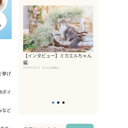
【インタビュー】ミカエルちゃん
【インタビュー
編
2025年1月30日
By equall
2025年1月31日
By equall編集部
を挙げ
8ポイ
みなど