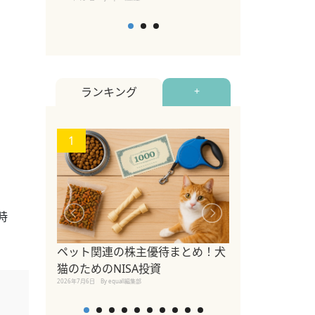
ランキング
+
1
2
時
ペット関連の株主優待まとめ！犬
【2026年版
猫のためのNISA投資
めるペットイベ
2026年7月6日
By equall編集部
2026年7月5日
By equall編