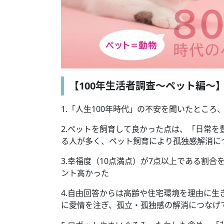
【100年生活者調査～ペット編～
1.「人生100年時代」の不安を聞いたところ
2.ペットを飼育して良かった点は、「日常
る人が多く、ペット飼育により孤独感解消に
3.幸福度（10点満点）が7点以上である割合
ント高かった
4.自由回答からは高齢や住宅環境を理由に
に愛情を注ぎ、孤立・孤独感の解消につなげ