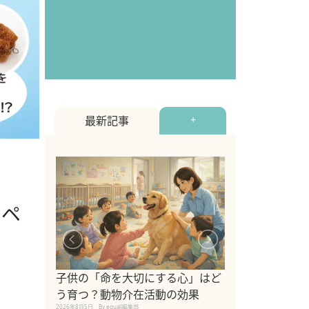
最新記事
+
をペ
シニア猫向けキ
ブランドを比較
子供の「命を大切にする心」はど
えの注意点も解
う育つ？動物介在活動の効果
2026年8月4日
By equall編
2026年8月5日
By equall編集部