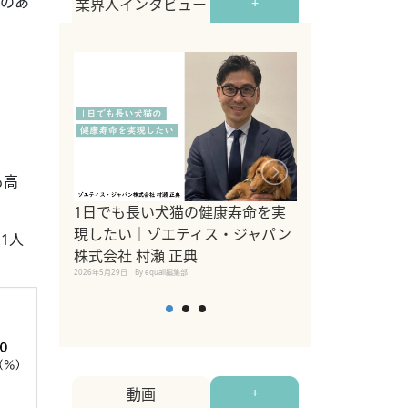
トのあ
業界人インタビュー
+
も高
1日でも長い犬猫の健康寿命を実
Sippo Fest
現したい｜ゾエティス・ジャパン
タ)×equall
1人
株式会社 村瀬 正典
レーナー今村真
2026年5月29日
By equall編集部
トの魅力とイベ
点も解説
2026年5月12日
By equall
動画
+