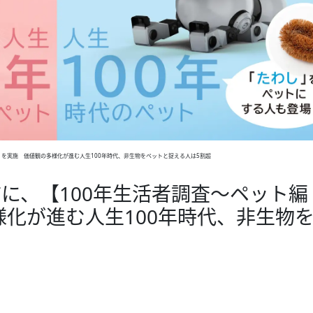
】を実施 価値観の多様化が進む人生100年時代、非生物をペットと捉える人は5割超
前に、【100年生活者調査～ペット編
化が進む人生100年時代、非生物