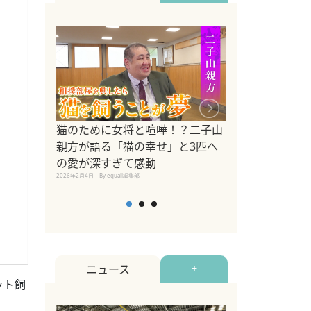
ドッグトレーナ
猫のために女将と喧嘩！？二子山
リメントを解説
親方が語る「猫の幸せ」と3匹へ
リメント『Zest
の愛が深すぎて感動
2025年8月8日
By equall編
2026年2月4日
By equall編集部
ニュース
+
ット飼