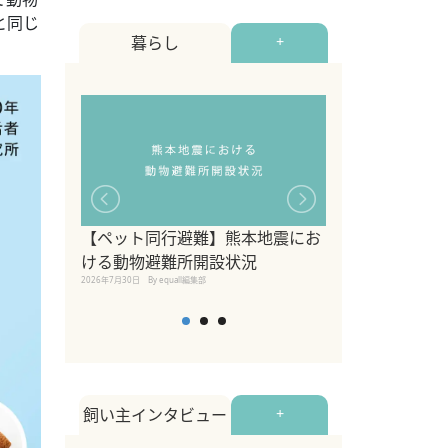
と同じ
暮らし
+
【ペット同行避難】熊本地震にお
関東の愛犬家に
ける動物避難所開設状況
ポット！ペット
2026年7月30日
By equall編集部
ペット宿・日帰
2026年7月7日
By equall編
飼い主インタビュー
+