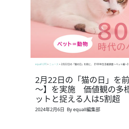
equall LIFE
>
ニュース
>
2月22日の「猫の日」を前に、【100年生活者調査～ペット編～
2月22日の「猫の日」を
～】を実施 価値観の多様
ットと捉える人は5割超
2024年2月6日
By equall編集部