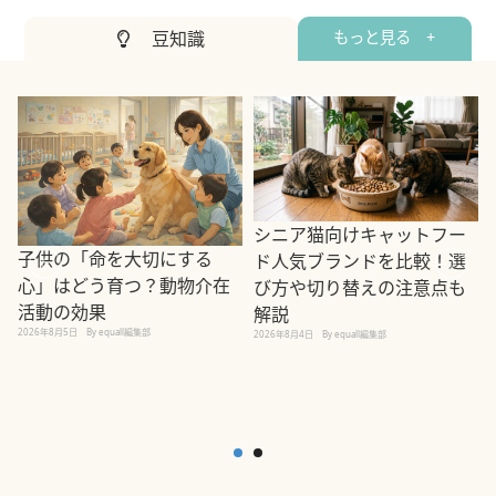
豆知識
もっと見る +
シニア猫向けキャットフー
子供の「命を大切にする
ド人気ブランドを比較！選
心」はどう育つ？動物介在
び方や切り替えの注意点も
活動の効果
解説
2026年8月5日
By equall編集部
2026年8月4日
By equall編集部
2