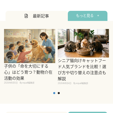
最新記事
もっと見る +
シニア猫向けキャットフー
子供の「命を大切にする
ド人気ブランドを比較！選
心」はどう育つ？動物介在
び方や切り替えの注意点も
活動の効果
解説
2026年8月5日
By equall編集部
2026年8月4日
By equall編集部
2