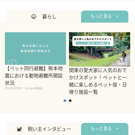
暮らし
もっと見る +
【ペット同行避難】熊本地
関東の愛犬家に人気のおで
震における動物避難所開設
かけスポット！ペットと一
状況
緒に楽しめるペット宿・日
2026年7月30日
By equall編集部
帰り施設一覧
2
2026年7月7日
By equall編集部
飼い主インタビュー
もっと見る +