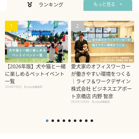
ランキング
もっと見る +
1
2
【2026年版】犬や猫と一緒
愛犬家のオフィスワーカー
に楽しめるペットイベント
が働きやすい環境をつくる
一覧
｜ライフ＆ワークデザイン
2
2026年7月5日
By equall編集部
株式会社 ビジネスエアポー
ト京橋店 内野 智彦
2022年12月9日
By equall編集部