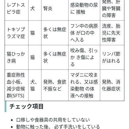
発熱、肝
レプトス
感染動物の尿
犬
腎炎
臓や腎臓
ピラ症
に 接触
の障害
フン中の病原
流産、胎
トキソプ
多くは無症
猫
体 が口の中
児に先天
ラズマ症
状
へ入る
性障害
咬み傷、引っ
猫ひっか
多くは無症
リンパ節
猫
か き傷によ
き病
状
がはれる
る
重症熱性
マダニに咬ま
血小板、
犬、
発熱、食欲
れる、又は感
発熱、消
減少症候
猫
不振など
染動物 の体
化器症状
群(SFTS)
液への接触
チェック項目
口移しや食器具の共用をしていない
動物に触った後、 必ず手洗いをしている