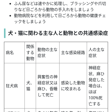
ふん尿などは速やかに処理し、ブラッシングや爪切
りなど日ごろから動物の手入れをしましょう
動物病院などを利用して日ごろから動物の健康チェ
ックをしましょう
犬・猫に関わる主な人と動物との共通感染症
関係
動物の主な
人の主な
病名
する
主な感染経路
症状
症状
動物
神経症
状、麻ひ
興奮性の神
発症した
犬、
経症状又は
感染した動物
狂犬病
場合は、
猫
麻ひ、昏睡
に咬まれる
ほぼ
して死亡
100%死
亡する