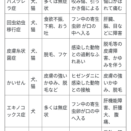
パスツレ
犬、
多くは無症
咬み傷、引っ
傷口がは
ラ症
猫
状
かき傷による
れて痛む
食欲不振,
フン中の寄生
肝臓、
回虫幼虫
犬、
下痢、おう
虫卵 が口の
脳、目な
移行症
猫
吐
中へ入る
どに障害
脱毛等の
感染した動物
皮膚糸状
犬、
皮膚障
脱毛、フケ
との過剰なふ
菌症
猫
害、かゆ
れあい
みを伴う
皮膚の強い
ヒゼンダニに
皮膚の強
犬、
かいせん
かゆみ、
脱
感染した動物
いかゆ
猫
毛など
との接触
み、脱毛
肝機能障
フン中の寄生
エキノコ
多くは無症
害、肝腫
犬
虫卵が口の中
ックス症
状
大、 腹
へ入る
痛、