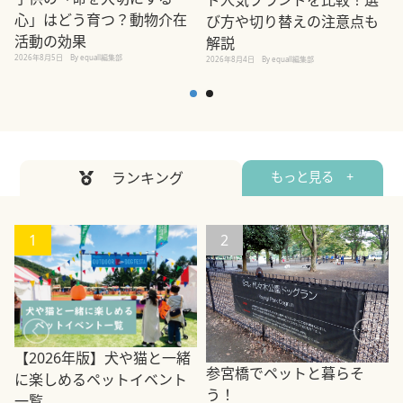
心」はどう育つ？動物介在
び方や切り替えの注意点も
活動の効果
解説
2026年8月5日
By equall編集部
2026年8月4日
By equall編集部
2
ランキング
もっと見る +
1
2
【2026年版】犬や猫と一緒
参宮橋でペットと暮らそ
に楽しめるペットイベント
う！
一覧