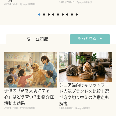
2020年7月24日
By equall編集部
2026年7月5日
By equall編集部
2
豆知識
もっと見る +
シニア猫向けキャットフー
子供の「命を大切にする
ド人気ブランドを比較！選
心」はどう育つ？動物介在
び方や切り替えの注意点も
活動の効果
解説
2026年8月5日
By equall編集部
2026年8月4日
By equall編集部
2