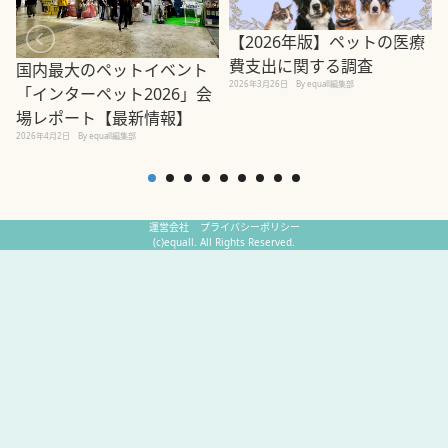
【2026年版】ペットの医療
費支出に関する調査
国内最大のペットイベント
2026年3月26日
By equall編集部
「インターペット2026」会
場レポート【最新情報】
2
2026年4月2日
By equall編集部
運営会社
プライバシーポリシー
(c)equall. All Rights Reserved.