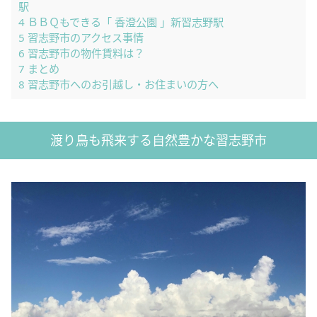
駅
4
ＢＢＱもできる「 香澄公園 」新習志野駅
5
習志野市のアクセス事情
6
習志野市の物件賃料は？
7
まとめ
8
習志野市へのお引越し・お住まいの方へ
渡り鳥も飛来する自然豊かな習志野市