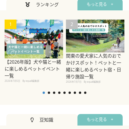
ランキング
もっと見る +
1
2
関東の愛犬家に人気のおで
【2026年版】犬や猫と一緒
かけスポット！ペットと一
に楽しめるペットイベント
緒に楽しめるペット宿・日
一覧
帰り施設一覧
2026年7月5日
By equall編集部
2026年7月7日
By equall編集部
2
豆知識
もっと見る +