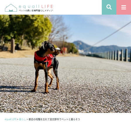
equall LIFE
>
暮らし
>
都会の喧騒を忘れて習志野市でペットと暮らそう