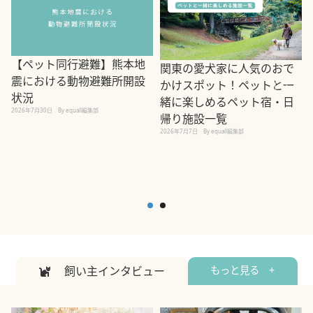
【ペット同行避難】熊本地
関東の愛犬家に人気のおで
震における動物避難所開設
かけスポット！ペットと一
状況
緒に楽しめるペット宿・日
2026年7月30日
By equall編集部
帰り施設一覧
2
2026年7月7日
By equall編集部
飼い主インタビュー
もっと見る +