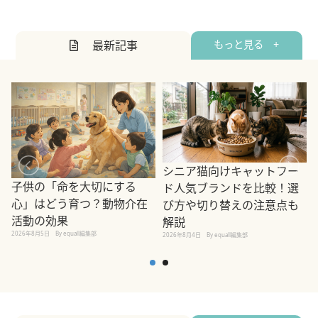
最新記事
もっと見る +
シニア猫向けキャットフー
子供の「命を大切にする
ド人気ブランドを比較！選
心」はどう育つ？動物介在
び方や切り替えの注意点も
活動の効果
解説
2026年8月5日
By equall編集部
2026年8月4日
By equall編集部
2