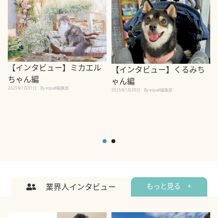
【インタビュー】ミカエル
【インタビュー】くるみち
ちゃん編
ゃん編
2025年1月31日
By equall編集部
2
2025年1月30日
By equall編集部
業界人インタビュー
もっと見る +