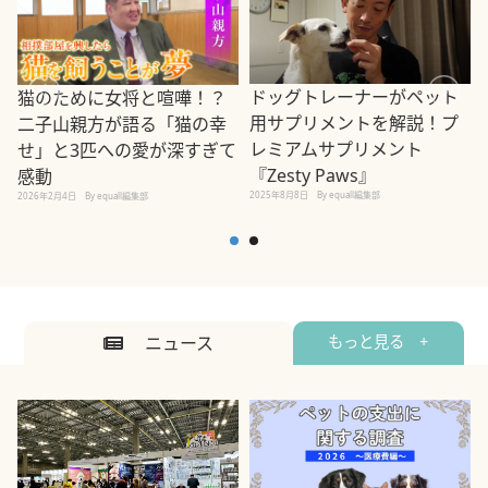
ドッグトレーナーがペット
猫のために女将と喧嘩！？
用サプリメントを解説！プ
二子山親方が語る「猫の幸
レミアムサプリメント
せ」と3匹への愛が深すぎて
2
『Zesty Paws』
感動
2025年8月8日
By equall編集部
2026年2月4日
By equall編集部
ニュース
もっと見る +