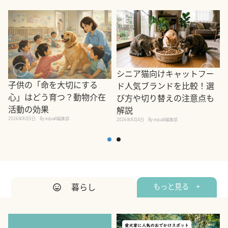
シニア猫向けキャットフー
子供の「命を大切にする
ド人気ブランドを比較！選
心」はどう育つ？動物介在
び方や切り替えの注意点も
活動の効果
解説
2026年8月5日
By equall編集部
2026年8月4日
By equall編集部
2
暮らし
もっと見る +