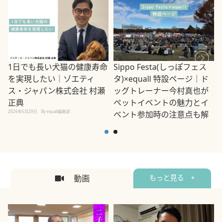
1日でも長い犬猫の健康寿命
Sippo Festa(しっぽフェス
を実現したい｜ゾエティ
タ)×equall 特設ページ｜ド
ス・ジャパン株式会社 村瀬
ッグトレーナー今村真也が
正典
ペットイベントの魅力とイ
2026年5月29日
By equall編集部
ベント参加時の注意点も解
説
2026年5月12日
By equall編集部
2
動画
もっと見る +