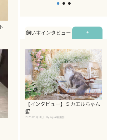
ト
飼い主インタビュー
+
【インタビュー】ミカエルちゃん
【インタビュー
編
2025年1月30日
By equall
2025年1月31日
By equall編集部