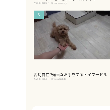
2020年10月22日
By matsushima_a
5
変幻自在!?適当なお手をするトイプードル
2020年11月20日
By equall編集部