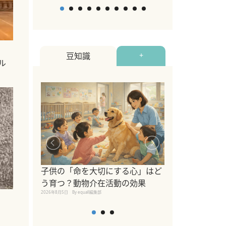
豆知識
+
ル
シニア猫向けキ
ブランドを比較
子供の「命を大切にする心」はど
えの注意点も解
う育つ？動物介在活動の効果
2026年8月4日
By equall編
2026年8月5日
By equall編集部