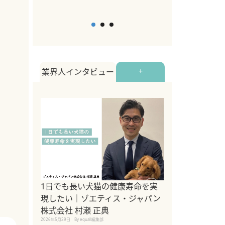
業界人インタビュー
+
1日でも長い犬猫の健康寿命を実
Sippo Fest
現したい｜ゾエティス・ジャパン
タ)×equall
株式会社 村瀬 正典
レーナー今村真
2026年5月29日
By equall編集部
トの魅力とイベ