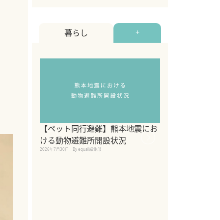
暮らし
+
【ペット同行避難】熊本地震にお
関東の愛犬家に
ける動物避難所開設状況
ポット！ペット
2026年7月30日
By equall編集部
ペット宿・日帰
2026年7月7日
By equall編