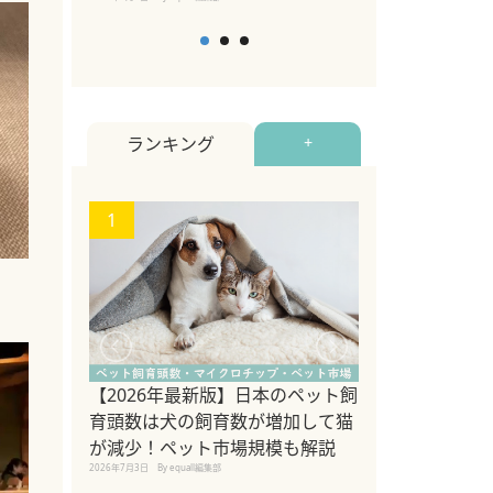
ランキング
+
1
2
【2026年最新版】日本のペット飼
【2026年版
育頭数は犬の飼育数が増加して猫
めるペットイベ
2026年7月5日
By equall編
が減少！ペット市場規模も解説
2026年7月3日
By equall編集部