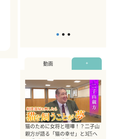
点も解説
2026年5月12日
By equall
動画
+
ドッグトレーナ
猫のために女将と喧嘩！？二子山
リメントを解説
親方が語る「猫の幸せ」と3匹へ