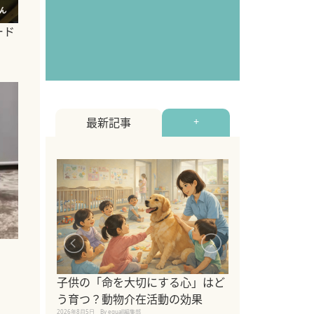
ード
最新記事
+
シニア猫向けキ
ブランドを比較
子供の「命を大切にする心」はど
えの注意点も解
う育つ？動物介在活動の効果
2026年8月4日
By equall編
2026年8月5日
By equall編集部