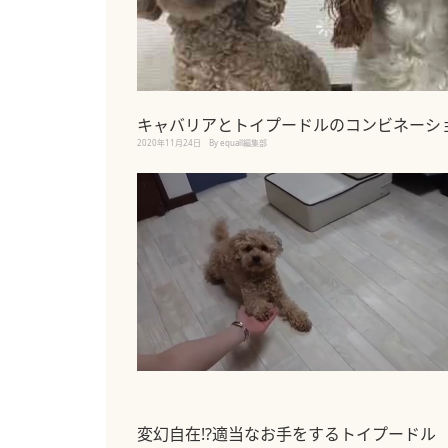
キャバリアとトイプードルのコンビネーシ
2020年11月24日
By equall編集部
変幻自在!?適当なお手をするトイプードル