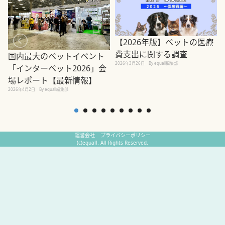
【2026年版】ペットの医療
費支出に関する調査
国内最大のペットイベント
2026年3月26日
By equall編集部
「インターペット2026」会
場レポート【最新情報】
2
2026年4月2日
By equall編集部
運営会社
プライバシーポリシー
(c)equall. All Rights Reserved.