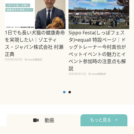
1日でも長い犬猫の健康寿命
Sippo Festa(しっぽフェス
を実現したい｜ゾエティ
タ)×equall 特設ページ｜ド
ス・ジャパン株式会社 村瀬
ッグトレーナー今村真也が
正典
ペットイベントの魅力とイ
2026年5月29日
By equall編集部
ベント参加時の注意点も解
説
2026年5月12日
By equall編集部
2
動画
もっと見る +