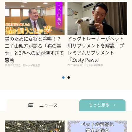
ドッグトレーナーがペット
猫のために女将と喧嘩！？
用サプリメントを解説！プ
二子山親方が語る「猫の幸
レミアムサプリメント
せ」と3匹への愛が深すぎて
2
『Zesty Paws』
感動
2025年8月8日
By equall編集部
2026年2月4日
By equall編集部
ニュース
もっと見る +