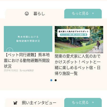
暮らし
もっと見る +
【ペット同行避難】熊本地
関東の愛犬家に人気のおで
震における動物避難所開設
かけスポット！ペットと一
状況
緒に楽しめるペット宿・日
2026年7月30日
By equall編集部
帰り施設一覧
2
2026年7月7日
By equall編集部
飼い主インタビュー
もっと見る +