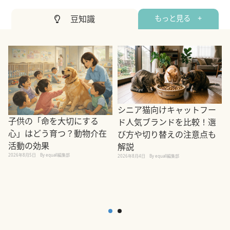
豆知識
もっと見る +
シニア猫向けキャットフー
子供の「命を大切にする
ド人気ブランドを比較！選
心」はどう育つ？動物介在
び方や切り替えの注意点も
活動の効果
解説
2026年8月5日
By equall編集部
2026年8月4日
By equall編集部
2