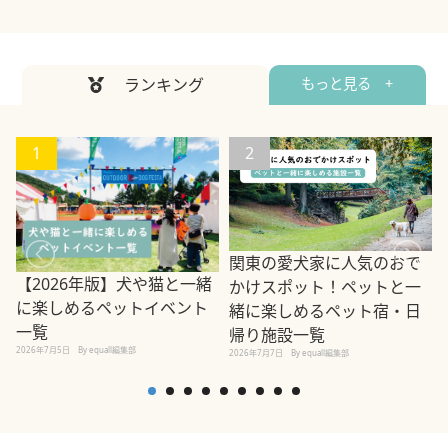
ランキング
もっと見る +
1
2
関東の愛犬家に人気のおで
【2026年版】犬や猫と一緒
かけスポット！ペットと一
に楽しめるペットイベント
緒に楽しめるペット宿・日
一覧
帰り施設一覧
2026年7月5日
By equall編集部
2026年7月7日
By equall編集部
2