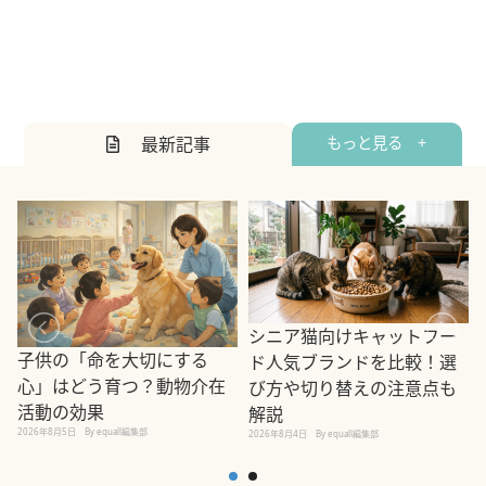
最新記事
もっと見る +
シニア猫向けキャットフー
子供の「命を大切にする
ド人気ブランドを比較！選
心」はどう育つ？動物介在
び方や切り替えの注意点も
活動の効果
解説
2026年8月5日
By equall編集部
2026年8月4日
By equall編集部
2