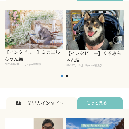
【インタビュー】ミカエル
【インタビュー】くるみち
ちゃん編
ゃん編
2025年1月31日
By equall編集部
2
2025年1月30日
By equall編集部
業界人インタビュー
もっと見る +