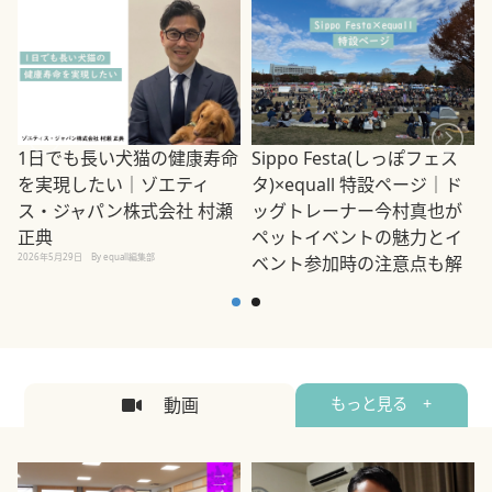
1日でも長い犬猫の健康寿命
Sippo Festa(しっぽフェス
を実現したい｜ゾエティ
タ)×equall 特設ページ｜ド
ス・ジャパン株式会社 村瀬
ッグトレーナー今村真也が
正典
ペットイベントの魅力とイ
2026年5月29日
By equall編集部
ベント参加時の注意点も解
説
2026年5月12日
By equall編集部
2
動画
もっと見る +