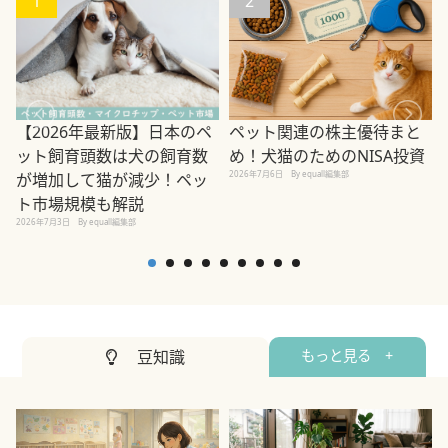
1
2
ペット関連の株主優待まと
【2026年最新版】日本のペ
め！犬猫のためのNISA投資
ット飼育頭数は犬の飼育数
2026年7月6日
By equall編集部
が増加して猫が減少！ペッ
2
ト市場規模も解説
2026年7月3日
By equall編集部
豆知識
もっと見る +