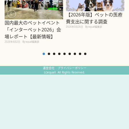
【2026年版】ペットの医療
費支出に関する調査
国内最大のペットイベント
2026年3月26日
By equall編集部
「インターペット2026」会
場レポート【最新情報】
2
2026年4月2日
By equall編集部
運営会社
プライバシーポリシー
(c)equall. All Rights Reserved.