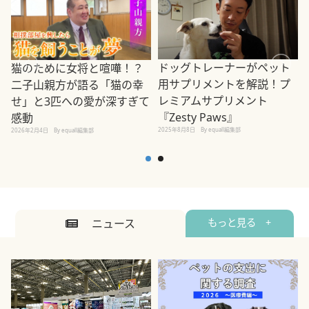
ドッグトレーナーがペット
猫のために女将と喧嘩！？
用サプリメントを解説！プ
二子山親方が語る「猫の幸
レミアムサプリメント
せ」と3匹への愛が深すぎて
2
『Zesty Paws』
感動
2025年8月8日
By equall編集部
2026年2月4日
By equall編集部
ニュース
もっと見る +