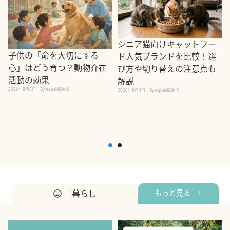
シニア猫向けキャットフー
子供の「命を大切にする
ド人気ブランドを比較！選
心」はどう育つ？動物介在
び方や切り替えの注意点も
活動の効果
解説
2026年8月5日
By equall編集部
2026年8月4日
By equall編集部
2
暮らし
もっと見る +