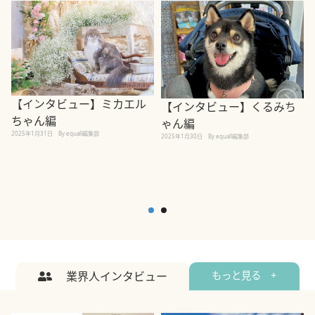
【インタビュー】ミカエル
【インタビュー】くるみち
ちゃん編
ゃん編
2025年1月31日
By equall編集部
2
2025年1月30日
By equall編集部
業界人インタビュー
もっと見る +