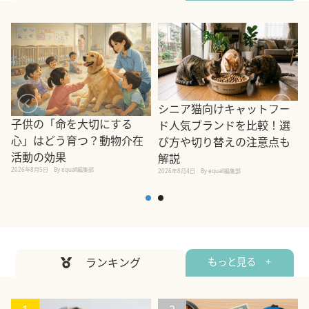
シニア猫向けキャットフー
子供の「命を大切にする
ド人気ブランドを比較！選
心」はどう育つ？動物介在
び方や切り替えの注意点も
活動の効果
解説
2026年8月5日
By equall編集部
2026年8月4日
By equall編集部
2
ランキング
もっと見る +