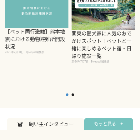
【ペット同行避難】熊本地
関東の愛犬家に人気のおで
震における動物避難所開設
かけスポット！ペットと一
状況
緒に楽しめるペット宿・日
2026年7月30日
By equall編集部
帰り施設一覧
2
2026年7月7日
By equall編集部
飼い主インタビュー
もっと見る +