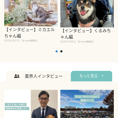
【インタビュー】ミカエル
【インタビュー】くるみち
ちゃん編
ゃん編
2025年1月31日
By equall編集部
2
2025年1月30日
By equall編集部
業界人インタビュー
もっと見る +