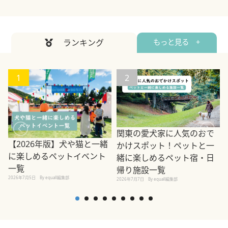
ランキング
もっと見る +
1
2
関東の愛犬家に人気のおで
【2026年版】犬や猫と一緒
かけスポット！ペットと一
に楽しめるペットイベント
緒に楽しめるペット宿・日
一覧
帰り施設一覧
2026年7月5日
By equall編集部
2026年7月7日
By equall編集部
2