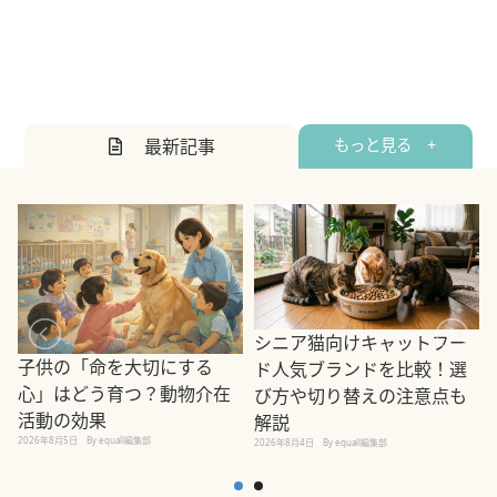
最新記事
もっと見る +
シニア猫向けキャットフー
子供の「命を大切にする
ド人気ブランドを比較！選
心」はどう育つ？動物介在
び方や切り替えの注意点も
活動の効果
解説
2026年8月5日
By equall編集部
2026年8月4日
By equall編集部
2