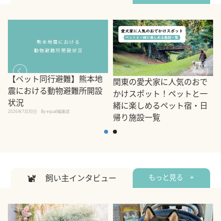
【ペット同行避難】熊本地
関東の愛犬家に人気のおで
震における動物避難所開設
かけスポット！ペットと一
状況
緒に楽しめるペット宿・日
2026年7月30日
By equall編集部
帰り施設一覧
2
2026年7月7日
By equall編集部
飼い主インタビュー
もっと見る +