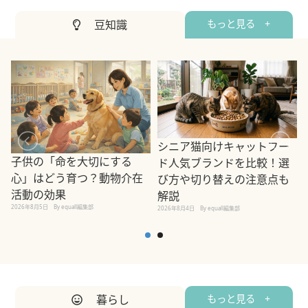
豆知識
もっと見る +
シニア猫向けキャットフー
子供の「命を大切にする
ド人気ブランドを比較！選
心」はどう育つ？動物介在
び方や切り替えの注意点も
活動の効果
解説
2026年8月5日
By equall編集部
2026年8月4日
By equall編集部
2
暮らし
もっと見る +