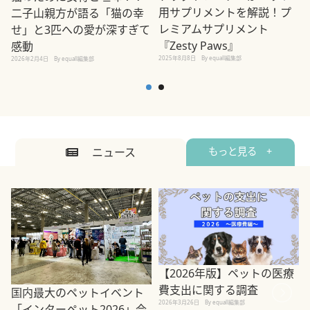
用サプリメントを解説！プ
二子山親方が語る「猫の幸
レミアムサプリメント
せ」と3匹への愛が深すぎて
2
『Zesty Paws』
感動
2025年8月8日
By equall編集部
2026年2月4日
By equall編集部
ニュース
もっと見る +
【2026年版】ペットの医療
費支出に関する調査
国内最大のペットイベント
2026年3月26日
By equall編集部
「インターペット2026」会