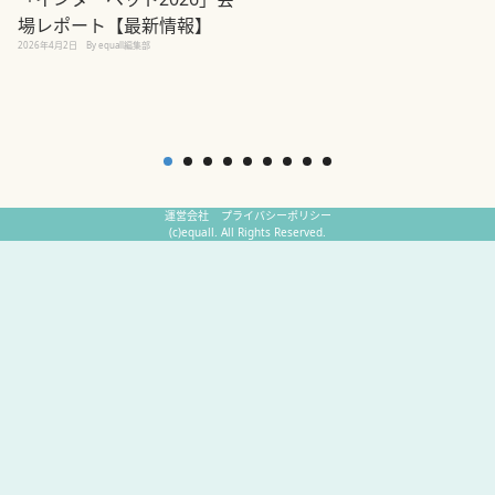
場レポート【最新情報】
2
2026年4月2日
By equall編集部
運営会社
プライバシーポリシー
(c)equall. All Rights Reserved.