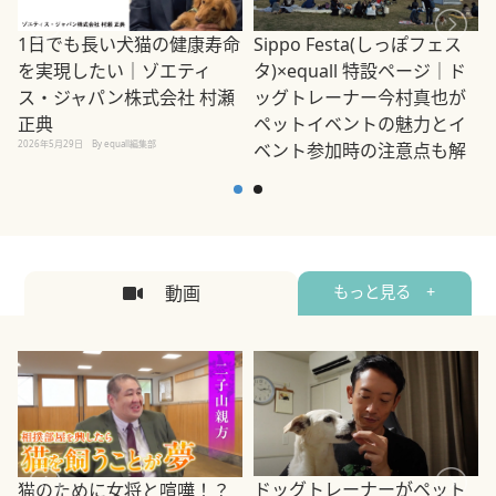
1日でも長い犬猫の健康寿命
Sippo Festa(しっぽフェス
を実現したい｜ゾエティ
タ)×equall 特設ページ｜ド
ス・ジャパン株式会社 村瀬
ッグトレーナー今村真也が
正典
ペットイベントの魅力とイ
2026年5月29日
By equall編集部
ベント参加時の注意点も解
説
2026年5月12日
By equall編集部
2
動画
もっと見る +
ドッグトレーナーがペット
猫のために女将と喧嘩！？