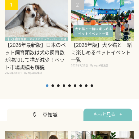
1
2
【2026年最新版】日本のペ
【2026年版】犬や猫と一緒
ット飼育頭数は犬の飼育数
に楽しめるペットイベント
2
が増加して猫が減少！ペッ
一覧
2026年7月5日
By equall編集部
ト市場規模も解説
2026年7月3日
By equall編集部
豆知識
もっと見る +