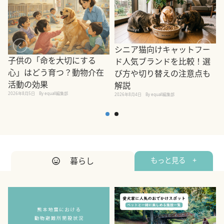
シニア猫向けキャットフー
子供の「命を大切にする
ド人気ブランドを比較！選
心」はどう育つ？動物介在
び方や切り替えの注意点も
活動の効果
解説
2026年8月5日
By equall編集部
2026年8月4日
By equall編集部
2
暮らし
もっと見る +