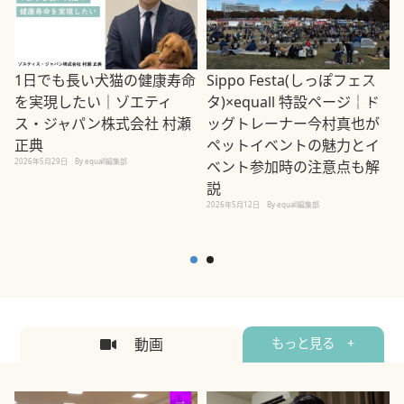
1日でも長い犬猫の健康寿命
Sippo Festa(しっぽフェス
を実現したい｜ゾエティ
タ)×equall 特設ページ｜ド
ス・ジャパン株式会社 村瀬
ッグトレーナー今村真也が
正典
ペットイベントの魅力とイ
2026年5月29日
By equall編集部
ベント参加時の注意点も解
説
2026年5月12日
By equall編集部
2
動画
もっと見る +