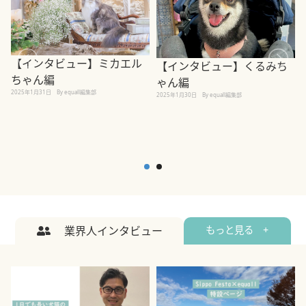
【インタビュー】ミカエル
【インタビュー】くるみち
ちゃん編
ゃん編
2025年1月31日
By equall編集部
2
2025年1月30日
By equall編集部
業界人インタビュー
もっと見る +