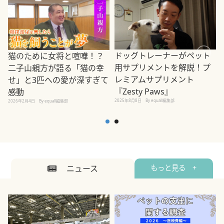
ドッグトレーナーがペット
猫のために女将と喧嘩！？
用サプリメントを解説！プ
二子山親方が語る「猫の幸
レミアムサプリメント
せ」と3匹への愛が深すぎて
2
『Zesty Paws』
感動
2025年8月8日
By equall編集部
2026年2月4日
By equall編集部
ニュース
もっと見る +