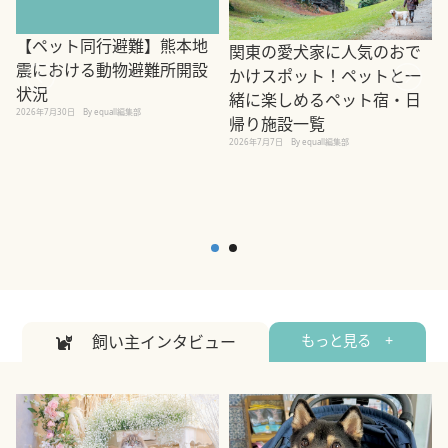
【ペット同行避難】熊本地
関東の愛犬家に人気のおで
震における動物避難所開設
かけスポット！ペットと一
状況
緒に楽しめるペット宿・日
2026年7月30日
By equall編集部
帰り施設一覧
2
2026年7月7日
By equall編集部
飼い主インタビュー
もっと見る +