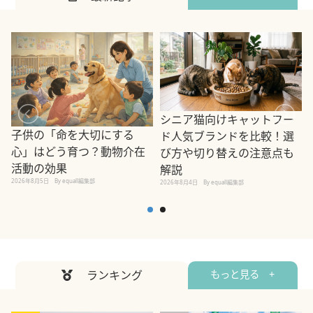
シニア猫向けキャットフー
子供の「命を大切にする
ド人気ブランドを比較！選
心」はどう育つ？動物介在
び方や切り替えの注意点も
活動の効果
解説
2026年8月5日
By equall編集部
2026年8月4日
By equall編集部
2
ランキング
もっと見る +