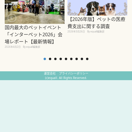
【2026年版】ペットの医療
費支出に関する調査
国内最大のペットイベント
2026年3月26日
By equall編集部
「インターペット2026」会
場レポート【最新情報】
2
2026年4月2日
By equall編集部
運営会社
プライバシーポリシー
(c)equall. All Rights Reserved.