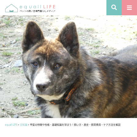
equall LIFE
>
豆知識
>
甲斐の特徴や性格・基礎知識を学ぼう！飼い方・歴史・飼育費用・ケア方法を解説