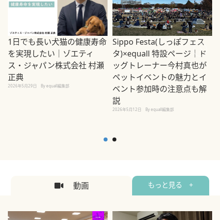
1日でも長い犬猫の健康寿命
Sippo Festa(しっぽフェス
を実現したい｜ゾエティ
タ)×equall 特設ページ｜ド
ス・ジャパン株式会社 村瀬
ッグトレーナー今村真也が
正典
ペットイベントの魅力とイ
2026年5月29日
By equall編集部
ベント参加時の注意点も解
説
2026年5月12日
By equall編集部
2
動画
もっと見る +