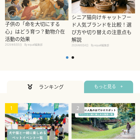
シニア猫向けキャットフー
子供の「命を大切にする
ド人気ブランドを比較！選
心」はどう育つ？動物介在
び方や切り替えの注意点も
活動の効果
解説
2026年8月5日
By equall編集部
2026年8月4日
By equall編集部
2
ランキング
もっと見る +
1
2