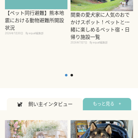
【ペット同行避難】熊本地
関東の愛犬家に人気のおで
震における動物避難所開設
かけスポット！ペットと一
状況
緒に楽しめるペット宿・日
2026年7月30日
By equall編集部
帰り施設一覧
2
2026年7月7日
By equall編集部
飼い主インタビュー
もっと見る +