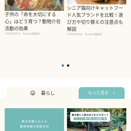
シニア猫向けキャットフー
子供の「命を大切にする
ド人気ブランドを比較！選
心」はどう育つ？動物介在
び方や切り替えの注意点も
活動の効果
解説
2026年8月5日
By equall編集部
2026年8月4日
By equall編集部
2
暮らし
もっと見る +