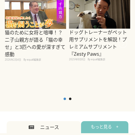
ドッグトレーナーがペット
猫のために女将と喧嘩！？
用サプリメントを解説！プ
二子山親方が語る「猫の幸
レミアムサプリメント
せ」と3匹への愛が深すぎて
2
『Zesty Paws』
感動
2025年8月8日
By equall編集部
2026年2月4日
By equall編集部
ニュース
もっと見る +