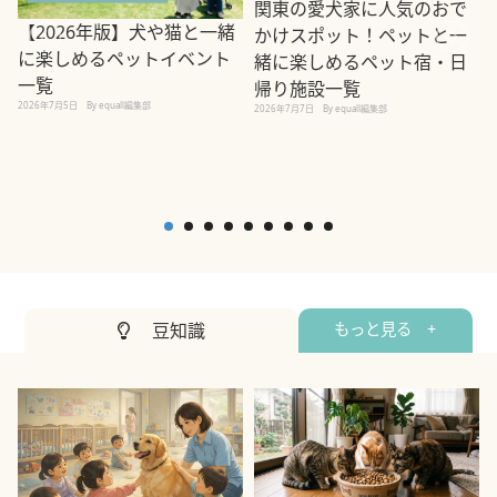
関東の愛犬家に人気のおで
【2026年版】犬や猫と一緒
かけスポット！ペットと一
に楽しめるペットイベント
緒に楽しめるペット宿・日
一覧
帰り施設一覧
2026年7月5日
By equall編集部
2026年7月7日
By equall編集部
2
豆知識
もっと見る +