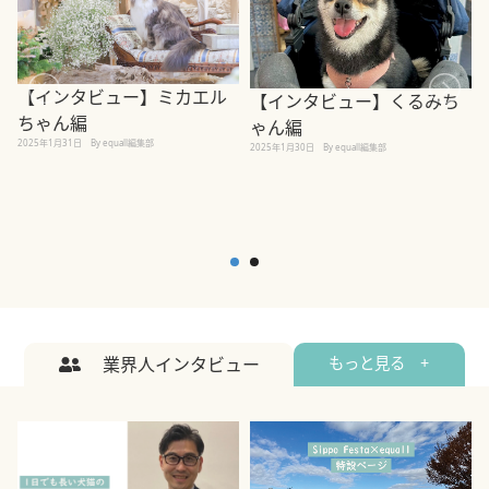
【インタビュー】ミカエル
【インタビュー】くるみち
ちゃん編
ゃん編
2025年1月31日
By equall編集部
2
2025年1月30日
By equall編集部
業界人インタビュー
もっと見る +