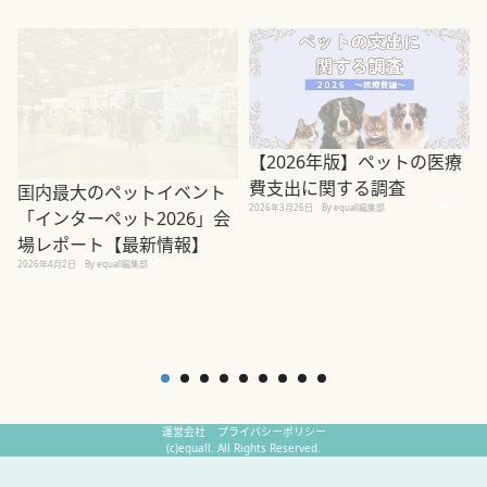
【2026年版】ペットの医療
費支出に関する調査
国内最大のペットイベント
2026年3月26日
By equall編集部
「インターペット2026」会
場レポート【最新情報】
2
2026年4月2日
By equall編集部
運営会社
プライバシーポリシー
(c)equall. All Rights Reserved.