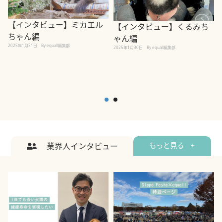
【インタビュー】ミカエル
【インタビュー】くるみち
ちゃん編
ゃん編
2025年1月31日
By equall編集部
2
2025年1月30日
By equall編集部
業界人インタビュー
もっと見る +