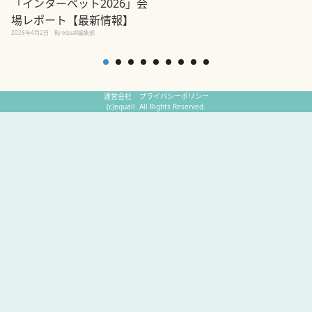
「インターペット2026」会
場レポート【最新情報】
2
2026年4月2日
By equall編集部
運営会社
プライバシーポリシー
(c)equall. All Rights Reserved.