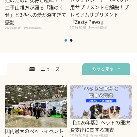
猫のために女将と喧嘩！？
用サプリメントを解説！プ
二子山親方が語る「猫の幸
レミアムサプリメント
せ」と3匹への愛が深すぎて
2
『Zesty Paws』
感動
2025年8月8日
By equall編集部
2026年2月4日
By equall編集部
ニュース
もっと見る +
【2026年版】ペットの医療
費支出に関する調査
国内最大のペットイベント
2026年3月26日
By equall編集部