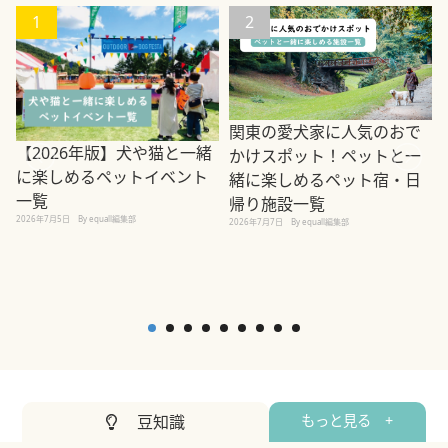
1
2
関東の愛犬家に人気のおで
【2026年版】犬や猫と一緒
かけスポット！ペットと一
に楽しめるペットイベント
緒に楽しめるペット宿・日
一覧
帰り施設一覧
2026年7月5日
By equall編集部
2026年7月7日
By equall編集部
2
豆知識
もっと見る +