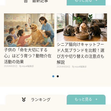
最新記事
もっと見る +
シニア猫向けキャットフー
子供の「命を大切にする
ド人気ブランドを比較！選
心」はどう育つ？動物介在
び方や切り替えの注意点も
活動の効果
解説
2026年8月5日
By equall編集部
2026年8月4日
By equall編集部
2
ランキング
もっと見る +