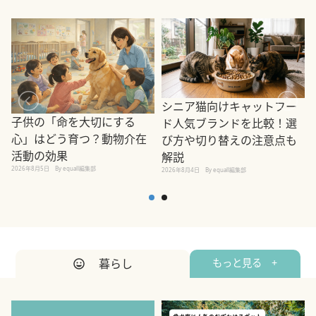
シニア猫向けキャットフー
子供の「命を大切にする
ド人気ブランドを比較！選
心」はどう育つ？動物介在
び方や切り替えの注意点も
活動の効果
解説
2026年8月5日
By equall編集部
2026年8月4日
By equall編集部
2
暮らし
もっと見る +