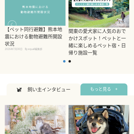
【ペット同行避難】熊本地
関東の愛犬家に人気のおで
震における動物避難所開設
かけスポット！ペットと一
状況
緒に楽しめるペット宿・日
2026年7月30日
By equall編集部
帰り施設一覧
2
2026年7月7日
By equall編集部
飼い主インタビュー
もっと見る +