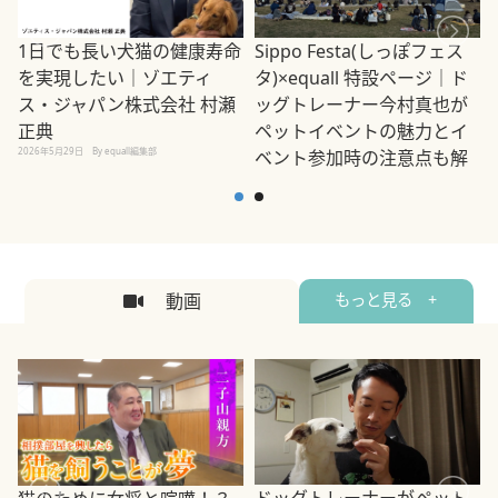
1日でも長い犬猫の健康寿命
Sippo Festa(しっぽフェス
を実現したい｜ゾエティ
タ)×equall 特設ページ｜ド
ス・ジャパン株式会社 村瀬
ッグトレーナー今村真也が
正典
ペットイベントの魅力とイ
2026年5月29日
By equall編集部
ベント参加時の注意点も解
説
2026年5月12日
By equall編集部
2
動画
もっと見る +
ドッグトレーナーがペット