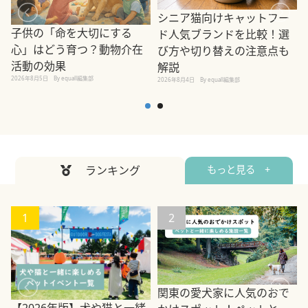
シニア猫向けキャットフー
子供の「命を大切にする
ド人気ブランドを比較！選
心」はどう育つ？動物介在
び方や切り替えの注意点も
活動の効果
解説
2026年8月5日
By equall編集部
2026年8月4日
By equall編集部
2
ランキング
もっと見る +
1
2
関東の愛犬家に人気のおで
【2026年版】犬や猫と一緒