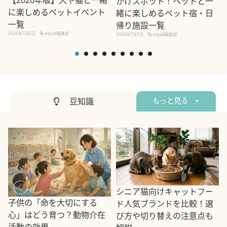
かけスポット！ペットと一
に楽しめるペットイベント
緒に楽しめるペット宿・日
一覧
帰り施設一覧
2026年7月5日
By equall編集部
2026年7月7日
By equall編集部
2
豆知識
もっと見る +
シニア猫向けキャットフー
子供の「命を大切にする
ド人気ブランドを比較！選
心」はどう育つ？動物介在
び方や切り替えの注意点も
活動の効果