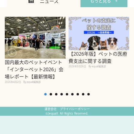
ニュース
もっと見る +
【2026年版】ペットの医療
費支出に関する調査
国内最大のペットイベント
2026年3月26日
By equall編集部
「インターペット2026」会
場レポート【最新情報】
2
2026年4月2日
By equall編集部
運営会社
プライバシーポリシー
(c)equall. All Rights Reserved.