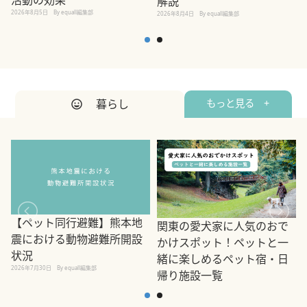
解説
2026年8月5日
By equall編集部
2026年8月4日
By equall編集部
2
暮らし
もっと見る +
【ペット同行避難】熊本地
関東の愛犬家に人気のおで
震における動物避難所開設
かけスポット！ペットと一
状況
緒に楽しめるペット宿・日
2026年7月30日
By equall編集部
帰り施設一覧
2
2026年7月7日
By equall編集部