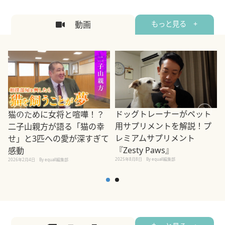
動画
もっと見る +
ドッグトレーナーがペット
猫のために女将と喧嘩！？
用サプリメントを解説！プ
二子山親方が語る「猫の幸
レミアムサプリメント
せ」と3匹への愛が深すぎて
2
『Zesty Paws』
感動
2025年8月8日
By equall編集部
2026年2月4日
By equall編集部