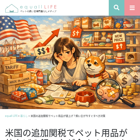
equall LIFE
>
暮らし
>
米国の追加関税でペット用品が値上げ？飼い主が今すぐすべき対策
米国の追加関税でペット用品が