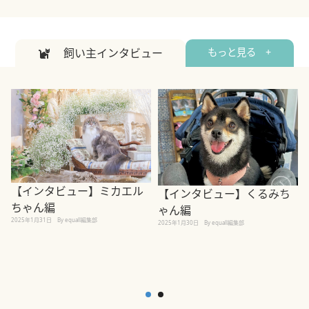
飼い主インタビュー
もっと見る +
【インタビュー】ミカエル
【インタビュー】くるみち
ちゃん編
ゃん編
2025年1月31日
By equall編集部
2
2025年1月30日
By equall編集部