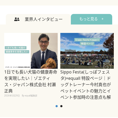
業界人インタビュー
もっと見る +
1日でも長い犬猫の健康寿命
Sippo Festa(しっぽフェス
を実現したい｜ゾエティ
タ)×equall 特設ページ｜ド
ス・ジャパン株式会社 村瀬
ッグトレーナー今村真也が
正典
ペットイベントの魅力とイ
2026年5月29日
By equall編集部
ベント参加時の注意点も解
説
2026年5月12日
By equall編集部
2