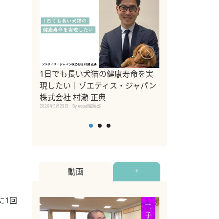
1日でも長い犬猫の健康寿命を実
Sippo Fest
現したい｜ゾエティス・ジャパン
タ)×equall
株式会社 村瀬 正典
レーナー今村真
2026年5月29日
By equall編集部
トの魅力とイベ
点も解説
2026年5月12日
By equall
動画
+
に1回