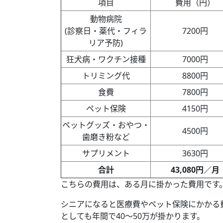
項目
費用（円）
動物病院
(診察日・薬代・フィラ
7200円
リア予防)
狂犬病・ワクチン接種
7000円
トリミング代
8800円
食費
7800円
ペット保険
4150円
ペットグッズ・おやつ・
4500円
歯磨き粉など
サプリメント
3630円
合計
43,080円／月
こちらの費用は、ある月に掛かった費用です
シニアになると医療費やペット保険にかかる
としても年間で40〜50万が掛かります。