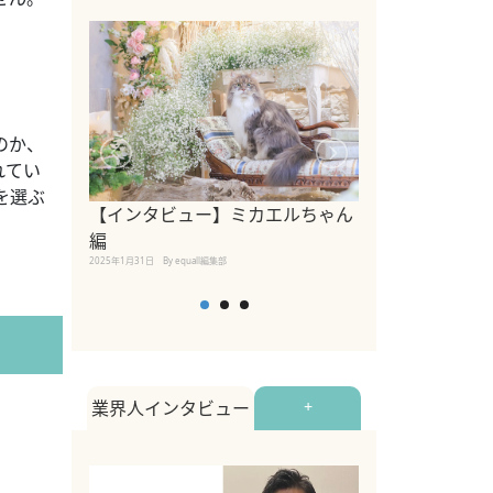
のか、
れてい
を選ぶ
【インタビュー】ミカエルちゃん
【インタビュー
編
2025年1月30日
By equall
2025年1月31日
By equall編集部
業界人インタビュー
+
。