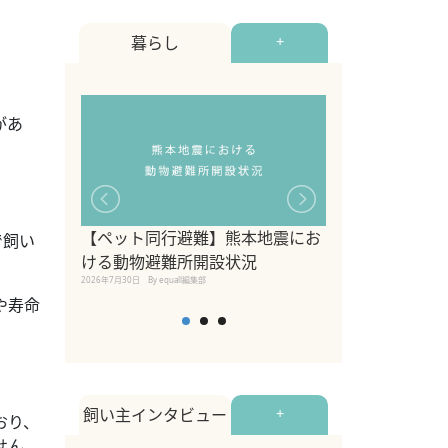
暮らし
+
があ
【ペット同行避難】熊本地震にお
で飼い
関東の愛犬家に
ける動物避難所開設状況
ポット！ペット
2026年7月30日
By equall編集部
ペット宿・日帰
や寿命
2026年7月7日
By equall編
飼い主インタビュー
+
おり、
せん。