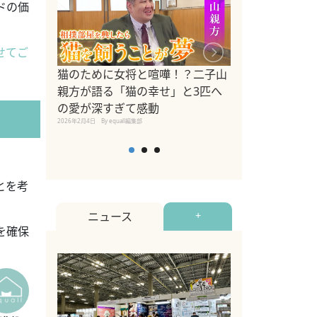
ドの価
せてご
ドッグトレーナ
猫のために女将と喧嘩！？二子山
リメントを解説
親方が語る「猫の幸せ」と3匹へ
リメント『Zest
の愛が深すぎて感動
2025年8月8日
By equall編
2026年2月4日
By equall編集部
とを考
ニュース
+
を確保