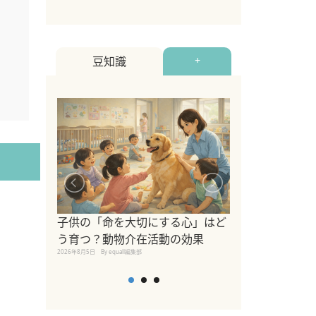
豆知識
+
シニア猫向けキ
ブランドを比較
子供の「命を大切にする心」はど
えの注意点も解
う育つ？動物介在活動の効果
2026年8月4日
By equall編
2026年8月5日
By equall編集部