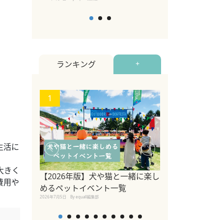
ランキング
+
1
2
生活に
大きく
【2026年版】犬や猫と一緒に楽し
費用や
参宮橋でペット
めるペットイベント一覧
2020年7月24日
By equall
2026年7月5日
By equall編集部