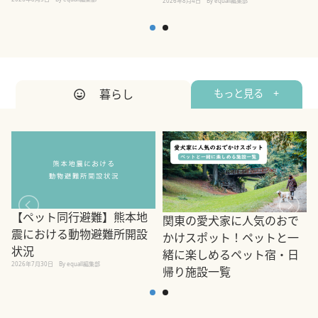
2026年8月4日
By equall編集部
2
暮らし
もっと見る +
【ペット同行避難】熊本地
関東の愛犬家に人気のおで
震における動物避難所開設
かけスポット！ペットと一
状況
緒に楽しめるペット宿・日
2026年7月30日
By equall編集部
帰り施設一覧
2
2026年7月7日
By equall編集部