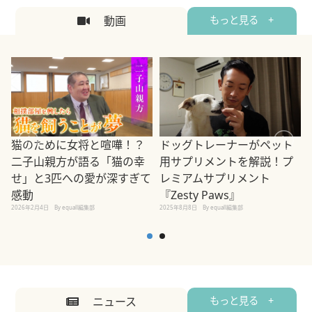
動画
もっと見る +
ドッグトレーナーがペット
猫のために女将と喧嘩！？
用サプリメントを解説！プ
二子山親方が語る「猫の幸
レミアムサプリメント
せ」と3匹への愛が深すぎて
2
『Zesty Paws』
感動
2025年8月8日
By equall編集部
2026年2月4日
By equall編集部
ニュース
もっと見る +