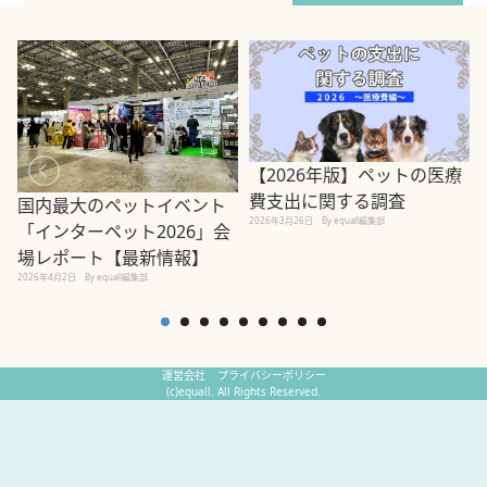
【2026年版】ペットの医療
費支出に関する調査
国内最大のペットイベント
2026年3月26日
By equall編集部
「インターペット2026」会
場レポート【最新情報】
2
2026年4月2日
By equall編集部
運営会社
プライバシーポリシー
(c)equall. All Rights Reserved.