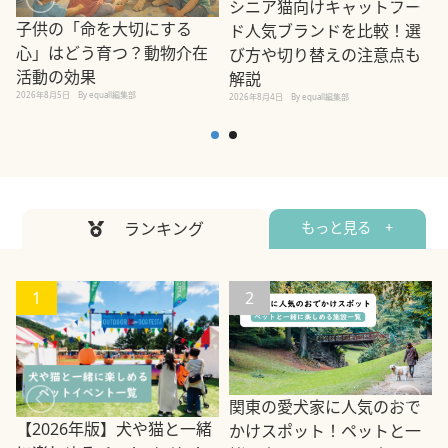
シニア猫向けキャットフー
子供の「命を大切にする
ド人気ブランドを比較！選
心」はどう育つ？動物介在
び方や切り替えの注意点も
活動の効果
解説
2026年8月5日
By equall編集部
2026年8月4日
By equall編集部
2
ランキング
もっと見る +
1
2
関東の愛犬家に人気のおで
【2026年版】犬や猫と一緒
かけスポット！ペットと一