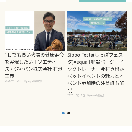
1日でも長い犬猫の健康寿命
Sippo Festa(しっぽフェス
を実現したい｜ゾエティ
タ)×equall 特設ページ｜ド
ス・ジャパン株式会社 村瀬
ッグトレーナー今村真也が
正典
ペットイベントの魅力とイ
2026年5月29日
By equall編集部
ベント参加時の注意点も解
説
2026年5月12日
By equall編集部
2