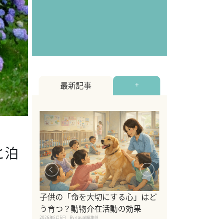
最新記事
+
と泊
シニア猫向けキ
ブランドを比較
子供の「命を大切にする心」はど
えの注意点も解
う育つ？動物介在活動の効果
2026年8月4日
By equall編
2026年8月5日
By equall編集部