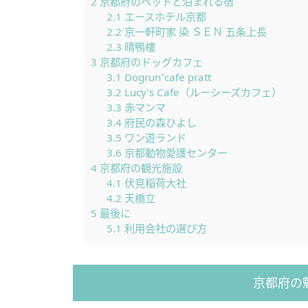
2
京都府のペットと泊まれる宿
2.1
エースホテル京都
2.2
京一軒町家 染 ＳＥＮ 五条上長
2.3
晴鴨樓
3
京都府のドッグカフェ
3.1
Dogrun⁺cafe pratt
3.2
Lucy’s Cafe（ルーシーズカフェ）
3.3
赤マンマ
3.4
府民の森ひよし
3.5
ワン遊ランド
3.6
京都動物愛護センター
4
京都府の観光施設
4.1
伏見稲荷大社
4.2
天橋立
5
最後に
5.1
利用会社の選び方
京都府の