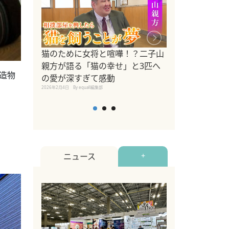
ドッグトレーナ
猫のために女将と喧嘩！？二子山
リメントを解説
親方が語る「猫の幸せ」と3匹へ
造物
リメント『Zest
の愛が深すぎて感動
2025年8月8日
By equall編
2026年2月4日
By equall編集部
ニュース
+