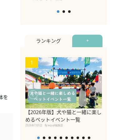
ランキング
+
1
2
体を
関東の愛犬家に
ポット！ペット
【2026年版】犬や猫と一緒に楽し
ペット宿・日帰
めるペットイベント一覧
2026年7月7日
By equall編
2026年7月5日
By equall編集部