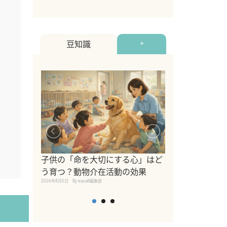
豆知識
+
シニア猫向けキ
ブランドを比較
子供の「命を大切にする心」はど
えの注意点も解
う育つ？動物介在活動の効果
2026年8月4日
By equall編
2026年8月5日
By equall編集部