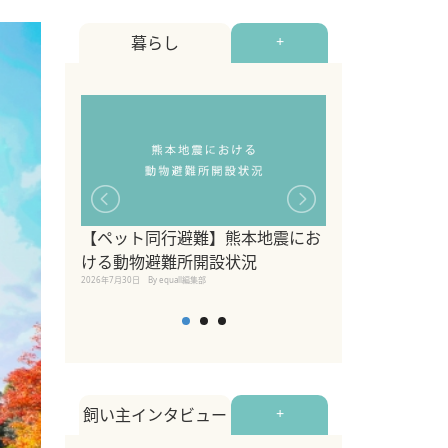
暮らし
+
【ペット同行避難】熊本地震にお
関東の愛犬家に
ける動物避難所開設状況
ポット！ペット
2026年7月30日
By equall編集部
ペット宿・日帰
2026年7月7日
By equall編
飼い主インタビュー
+