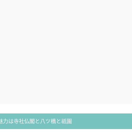
魅力は寺社仏閣と八ツ橋と祇園