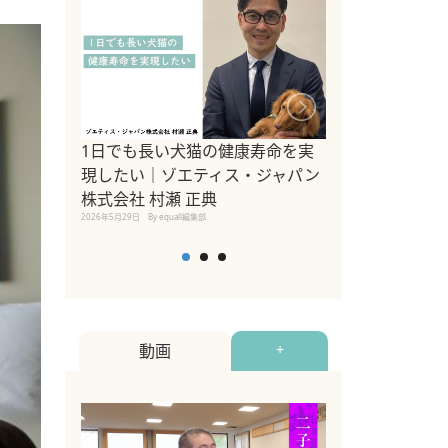
1日でも長い犬猫の健康寿命を実
Sippo Fest
現したい｜ゾエティス・ジャパン
タ)×equall
株式会社 村瀬 正典
レーナー今村真
2026年5月29日
By equall編集部
トの魅力とイベ
点も解説
2026年5月12日
By equall
動画
+