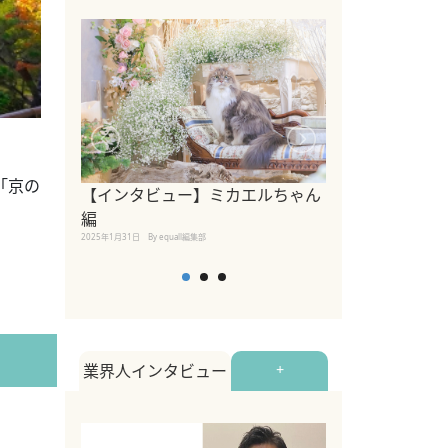
「京の
【インタビュー】ミカエルちゃん
【インタビュー
編
2025年1月30日
By equall
2025年1月31日
By equall編集部
業界人インタビュー
+