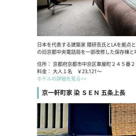
日本を代表する建築家 隈研吾氏とLAを拠点
の旧京都中央電話局を一部改修した保存棟と
住所： 京都府京都市中京区車屋町２４５番
料金： 大人１名 ￥23,121～
ホテルの詳細を見る>>
京一軒町家 染 ＳＥＮ 五条上長