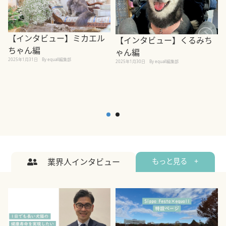
【インタビュー】ミカエル
【インタビュー】くるみち
ちゃん編
ゃん編
2025年1月31日
By equall編集部
2
2025年1月30日
By equall編集部
業界人インタビュー
もっと見る +