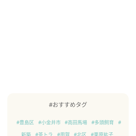
#おすすめタグ
#豊島区
#小金井市
#高田馬場
#多頭飼育
#
新築
#茶トラ
#用賀
#北区
#栗原紘子