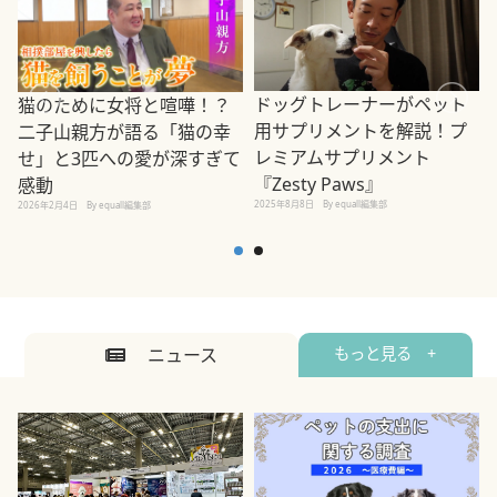
ドッグトレーナーがペット
猫のために女将と喧嘩！？
用サプリメントを解説！プ
二子山親方が語る「猫の幸
レミアムサプリメント
せ」と3匹への愛が深すぎて
2
『Zesty Paws』
感動
2025年8月8日
By equall編集部
2026年2月4日
By equall編集部
ニュース
もっと見る +