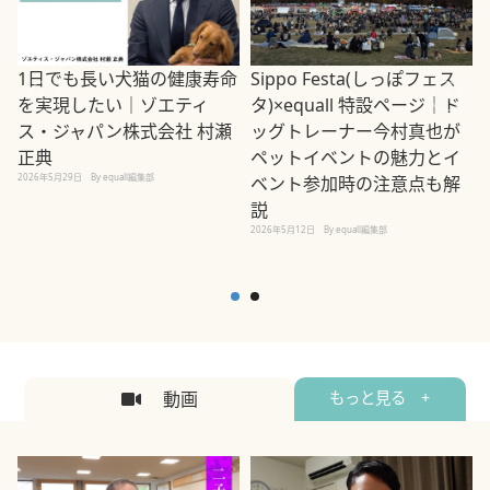
1日でも長い犬猫の健康寿命
Sippo Festa(しっぽフェス
を実現したい｜ゾエティ
タ)×equall 特設ページ｜ド
ス・ジャパン株式会社 村瀬
ッグトレーナー今村真也が
正典
ペットイベントの魅力とイ
2026年5月29日
By equall編集部
ベント参加時の注意点も解
説
2026年5月12日
By equall編集部
2
動画
もっと見る +