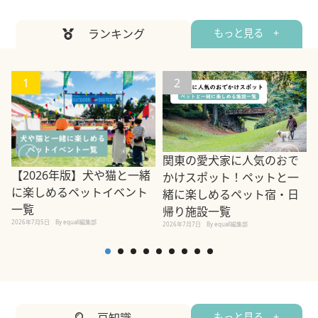
ランキング
もっと見る +
1
2
関東の愛犬家に人気のおで
【2026年版】犬や猫と一緒
かけスポット！ペットと一
に楽しめるペットイベント
緒に楽しめるペット宿・日
一覧
帰り施設一覧
2026年7月5日
By equall編集部
2026年7月7日
By equall編集部
2
豆知識
もっと見る +