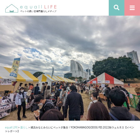
equall LIFE
>
暮らし
>
横浜みなとみらいにペットが集合！YOKOHAMAGOGODOG FES 2022秋ウェルネス【イベン
トレポート】