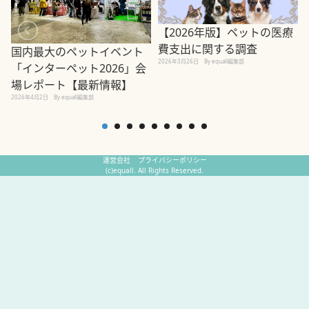
【2026年版】ペットの医療
費支出に関する調査
国内最大のペットイベント
2026年3月26日
By equall編集部
「インターペット2026」会
場レポート【最新情報】
2
2026年4月2日
By equall編集部
運営会社
プライバシーポリシー
(c)equall. All Rights Reserved.