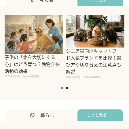
シニア猫向けキャットフー
子供の「命を大切にする
ド人気ブランドを比較！選
心」はどう育つ？動物介在
び方や切り替えの注意点も
活動の効果
解説
2026年8月5日
By equall編集部
2026年8月4日
By equall編集部
2
暮らし
もっと見る +