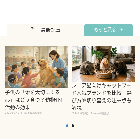
最新記事
もっと見る +
シニア猫向けキャットフー
子供の「命を大切にする
ド人気ブランドを比較！選
心」はどう育つ？動物介在
び方や切り替えの注意点も
活動の効果
解説
2026年8月5日
By equall編集部
2026年8月4日
By equall編集部
2