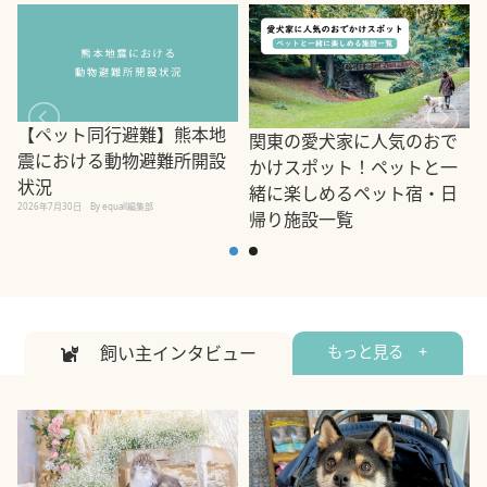
【ペット同行避難】熊本地
関東の愛犬家に人気のおで
震における動物避難所開設
かけスポット！ペットと一
状況
緒に楽しめるペット宿・日
2026年7月30日
By equall編集部
帰り施設一覧
2
2026年7月7日
By equall編集部
飼い主インタビュー
もっと見る +