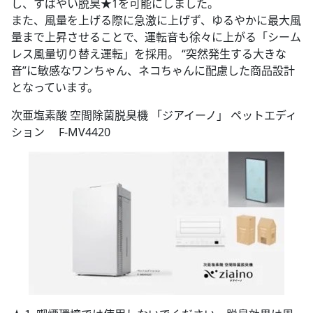
し、すばやい脱臭★1を可能にしました。
また、風量を上げる際に急激に上げず、ゆるやかに最大風
量まで上昇させることで、運転音も徐々に上がる「シーム
レス風量切り替え運転」を採用。 “突然発生する大きな
音”に敏感なワンちゃん、ネコちゃんに配慮した商品設計
となっています。
次亜塩素酸 空間除菌脱臭機 「ジアイーノ」 ペットエディ
ション F-MV4420