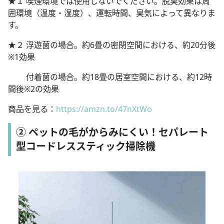
★１ 喫煙環境では使用しないでください。脱臭効果は周
囲環境（温度・湿度）、運転時間、臭気によって異なりま
す。
★２ 浮遊菌の場合。約6畳の密閉空間における、約20分後
※1効果
付着菌の場合。約18畳の居室空間における、約12時
間後※2の効果
商品を見る：
https://amzn.to/47nXtWo
② ペットの毛がからみにくい！セパレート
型コードレススティック掃除機