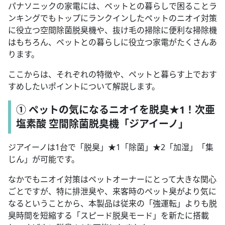
パナソニックの家電には、ペットとの暮らしで困ることラ
ンキングでもトップにランクインしたペットのニオイ対策
に役立つ空間除菌脱臭機や、抜け毛の掃除に便利な掃除機
はもちろん、ペットとの暮らしに役立つ家電がたくさんあ
ります。
ここからは、それぞれの特徴や、ペットと暮らす上でおす
すめしたいポイントについて解説します。
① ペットの気になるニオイを脱臭★1！次亜
塩素酸 空間除菌脱臭機「ジアイーノ」
ジアイーノは1台で「脱臭」★1「除菌」★2「加湿」「集
じん」が可能です。
なかでもニオイ対策はペットオーナーにとって大きな関心
ごとですが、特に排泄臭や、来客時のペット臭がより気に
なるということから、本製品は従来の「強運転」よりも脱
臭時間を短縮する「スピード脱臭モード」を新たに搭載