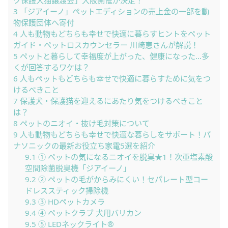
3
「ジアイーノ」ペットエディションの売上金の一部を動
物保護団体へ寄付
4
人も動物もどちらも幸せで快適に暮らすヒントをペット
ガイド・ペットロスカウンセラー 川崎恵さんが解説！
5
ペットと暮らして幸福度が上がった、健康になった…多
くが回答するワケは？
6
人もペットもどちらも幸せで快適に暮らすために気をつ
けるべきこと
7
保護犬・保護猫を迎えるにあたり気をつけるべきこと
は？
8
ペットのニオイ・抜け毛対策について
9
人も動物もどちらも幸せで快適な暮らしをサポート！パ
ナソニックの最新お役立ち家電5選を紹介
9.1
① ペットの気になるニオイを脱臭★1！次亜塩素酸
空間除菌脱臭機「ジアイーノ」
9.2
② ペットの毛がからみにくい！セパレート型コー
ドレススティック掃除機
9.3
③ HDペットカメラ
9.4
④ ペットクラブ 犬用バリカン
9.5
⑤ LEDネックライト®