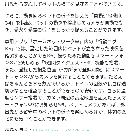
出先から安心してペットの様子を見守ることができます。
さらに、動き回るペットの様子を捉える「自動追尾機能
※4」を搭載。ペットの動きを検出してカメラが自動で動
き、愛犬や愛猫の様子をしっかり捉えることができます。
専用アプリ「ホームネットワークW」内の「行動ログ
※5」では、設定した範囲内にペットが立ち寄った映像を
確認することができ※6、撮りためた動画をスマートフォ
ン※7で楽しめる「1週間ダイジェスト※8」機能も搭載。
また、登録した撮影位置（3カ所まで登録可能）にスマー
トフォン※7からカメラを向けることもできます。たとえ
ばちゃんとお水を飲んでいるか、トイレの回数や長さは適
切かなどを確認することができるので安心です。さらに温
度センサー搭載で、カメラ周辺の設定範囲を超えたらスマ
ートフォン※7にお知らせ※9。ペットカメラがあれば、外
出先から留守中のペットの様子を楽しめるほか、体調の変
化にも気づくことができます。
商品を見る：
https://amzn.to/477NHIw