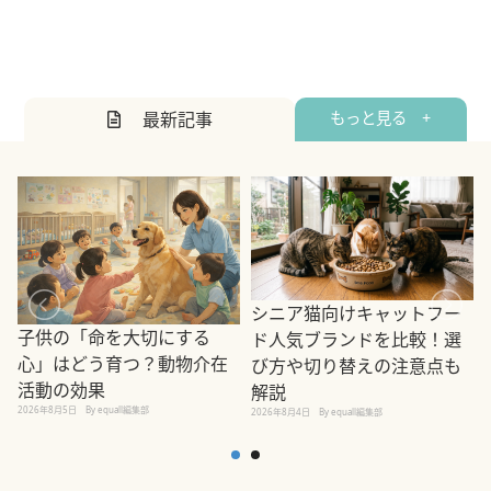
最新記事
もっと見る +
シニア猫向けキャットフー
子供の「命を大切にする
ド人気ブランドを比較！選
心」はどう育つ？動物介在
び方や切り替えの注意点も
活動の効果
解説
2026年8月5日
By equall編集部
2026年8月4日
By equall編集部
2