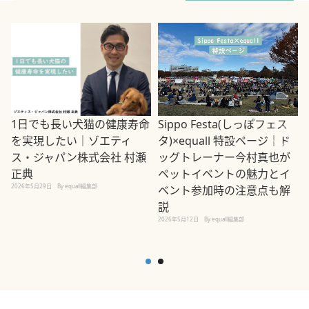
1日でも長い犬猫の健康寿命
Sippo Festa(しっぽフェス
を実現したい｜ゾエティ
タ)×equall 特設ページ｜ド
ス・ジャパン株式会社 村瀬
ッグトレーナー今村真也が
正典
ペットイベントの魅力とイ
2026年5月29日
By equall編集部
ベント参加時の注意点も解
説
2026年5月12日
By equall編集部
2