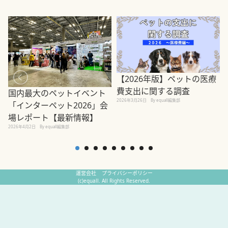
【2026年版】ペットの医療
費支出に関する調査
国内最大のペットイベント
2026年3月26日
By equall編集部
「インターペット2026」会
場レポート【最新情報】
2
2026年4月2日
By equall編集部
運営会社
プライバシーポリシー
(c)equall. All Rights Reserved.