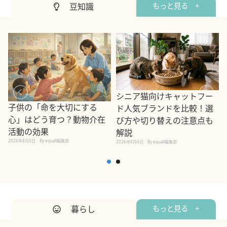
豆知識
もっと見る +
シニア猫向けキャットフー
子供の「命を大切にする
ド人気ブランドを比較！選
心」はどう育つ？動物介在
び方や切り替えの注意点も
活動の効果
解説
2026年8月5日
By equall編集部
2026年8月4日
By equall編集部
2
暮らし
もっと見る +