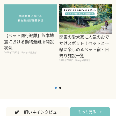
【ペット同行避難】熊本地
関東の愛犬家に人気のおで
震における動物避難所開設
かけスポット！ペットと一
状況
緒に楽しめるペット宿・日
2026年7月30日
By equall編集部
帰り施設一覧
2
2026年7月7日
By equall編集部
飼い主インタビュー
もっと見る +