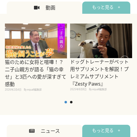
動画
もっと見る +
ドッグトレーナーがペット
猫のために女将と喧嘩！？
用サプリメントを解説！プ
二子山親方が語る「猫の幸
レミアムサプリメント
せ」と3匹への愛が深すぎて
2
『Zesty Paws』
感動
2025年8月8日
By equall編集部
2026年2月4日
By equall編集部
ニュース
もっと見る +