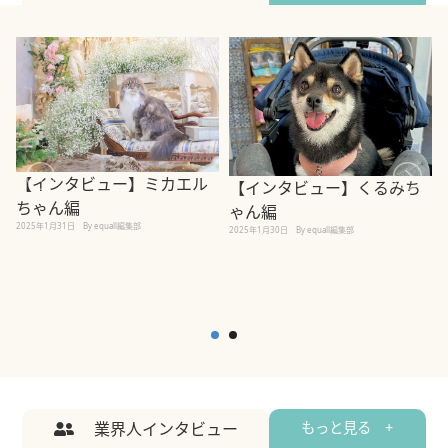
【インタビュー】ミカエル
【インタビュー】くるみち
ちゃん編
ゃん編
2025年1月31日
By equall編集部
2
2025年1月30日
By equall編集部
業界人インタビュー
もっと見る +