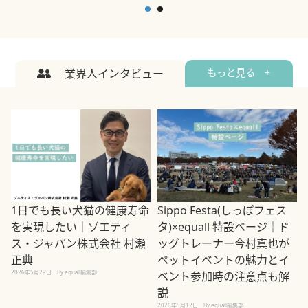
業界人インタビュー
もっと見る +
1日でも長い犬猫の健康寿命
Sippo Festa(しっぽフェス
を実現したい｜ゾエティ
タ)×equall 特設ページ｜ド
ス・ジャパン株式会社 村瀬
ッグトレーナー今村真也が
正典
ペットイベントの魅力とイ
2026年5月29日
By equall編集部
ベント参加時の注意点も解
説
2026年5月12日
By equall編集部
2