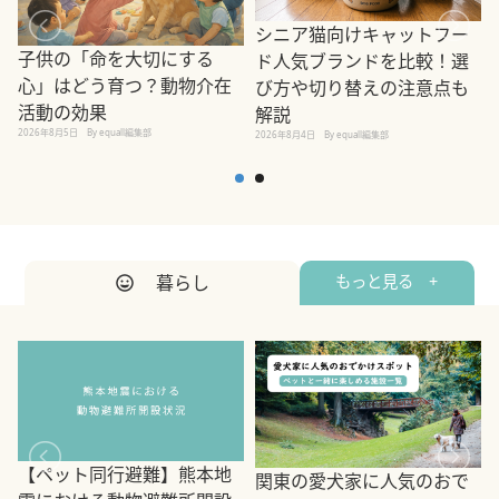
シニア猫向けキャットフー
子供の「命を大切にする
ド人気ブランドを比較！選
心」はどう育つ？動物介在
び方や切り替えの注意点も
活動の効果
解説
2026年8月5日
By equall編集部
2026年8月4日
By equall編集部
2
暮らし
もっと見る +
【ペット同行避難】熊本地
関東の愛犬家に人気のおで