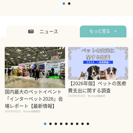
ニュース
もっと見る +
【2026年版】ペットの医療
費支出に関する調査
国内最大のペットイベント
2026年3月26日
By equall編集部
「インターペット2026」会
場レポート【最新情報】
2
2026年4月2日
By equall編集部