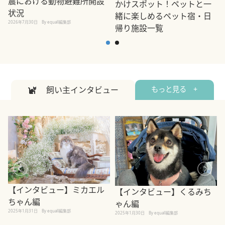
震における動物避難所開設
かけスポット！ペットと一
状況
緒に楽しめるペット宿・日
2026年7月30日
By equall編集部
帰り施設一覧
2
2026年7月7日
By equall編集部
飼い主インタビュー
もっと見る +
【インタビュー】ミカエル
【インタビュー】くるみち
ちゃん編
ゃん編
2025年1月31日
By equall編集部
2
2025年1月30日
By equall編集部