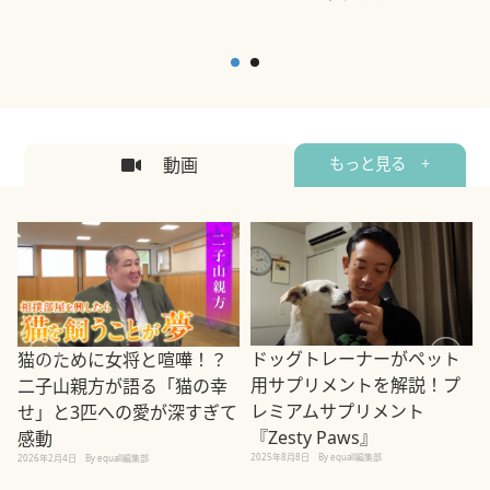
動画
もっと見る +
ドッグトレーナーがペット
猫のために女将と喧嘩！？
用サプリメントを解説！プ
二子山親方が語る「猫の幸
レミアムサプリメント
せ」と3匹への愛が深すぎて
2
『Zesty Paws』
感動
2025年8月8日
By equall編集部
2026年2月4日
By equall編集部