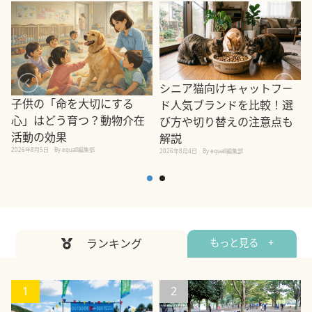
シニア猫向けキャットフー
子供の「命を大切にする
ド人気ブランドを比較！選
心」はどう育つ？動物介在
び方や切り替えの注意点も
活動の効果
解説
2026年8月5日
By equall編集部
2026年8月4日
By equall編集部
2
ランキング
もっと見る +
1
2