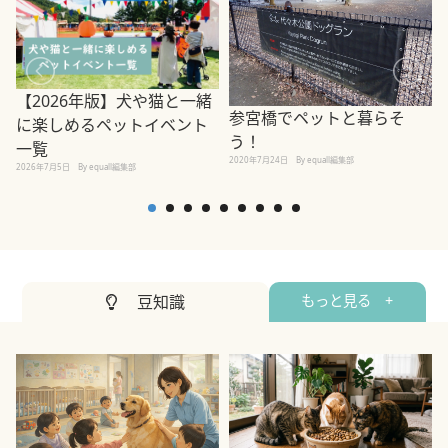
【2026年版】犬や猫と一緒
参宮橋でペットと暮らそ
に楽しめるペットイベント
う！
一覧
2020年7月24日
By equall編集部
2026年7月5日
By equall編集部
2
豆知識
もっと見る +