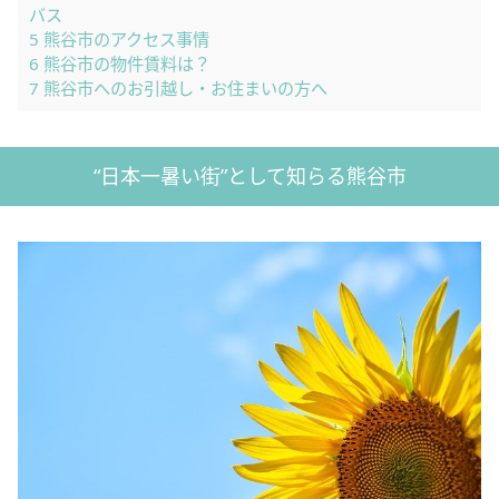
バス
5
熊谷市のアクセス事情
6
熊谷市の物件賃料は？
7
熊谷市へのお引越し・お住まいの方へ
“日本一暑い街”として知らる熊谷市