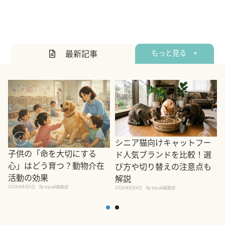
最新記事
もっと見る +
シニア猫向けキャットフー
子供の「命を大切にする
ド人気ブランドを比較！選
心」はどう育つ？動物介在
び方や切り替えの注意点も
活動の効果
解説
2026年8月5日
By equall編集部
2026年8月4日
By equall編集部
2