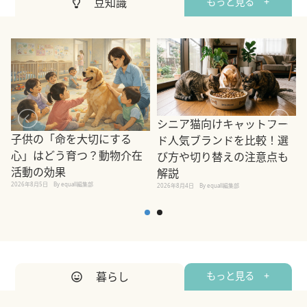
豆知識
もっと見る +
シニア猫向けキャットフー
子供の「命を大切にする
ド人気ブランドを比較！選
心」はどう育つ？動物介在
び方や切り替えの注意点も
活動の効果
解説
2026年8月5日
By equall編集部
2026年8月4日
By equall編集部
2
暮らし
もっと見る +