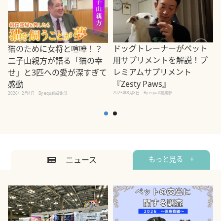
ドッグトレーナーがペット
猫のために女将と喧嘩！？
用サプリメントを解説！プ
二子山親方が語る「猫の幸
レミアムサプリメント
せ」と3匹への愛が深すぎて
2
『Zesty Paws』
感動
2025年8月8日
By equall編集部
2026年2月4日
By equall編集部
ニュース
もっと見る +