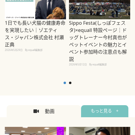
1日でも長い犬猫の健康寿命
Sippo Festa(しっぽフェス
を実現したい｜ゾエティ
タ)×equall 特設ページ｜ド
ス・ジャパン株式会社 村瀬
ッグトレーナー今村真也が
正典
ペットイベントの魅力とイ
2026年5月29日
By equall編集部
ベント参加時の注意点も解
説
2026年5月12日
By equall編集部
2
動画
もっと見る +