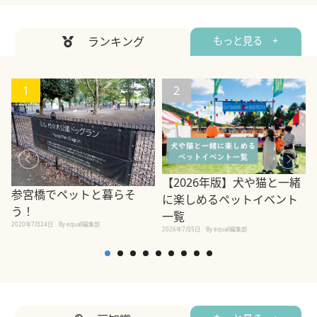
ランキング
もっと見る +
1
2
【2026年版】犬や猫と一緒
参宮橋でペットと暮らそ
に楽しめるペットイベント
う！
一覧
2020年7月24日
By equall編集部
2026年7月5日
By equall編集部
2