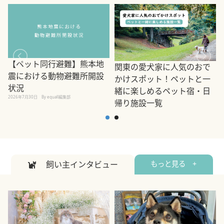
【ペット同行避難】熊本地
関東の愛犬家に人気のおで
震における動物避難所開設
かけスポット！ペットと一
状況
緒に楽しめるペット宿・日
2026年7月30日
By equall編集部
帰り施設一覧
2
2026年7月7日
By equall編集部
飼い主インタビュー
もっと見る +