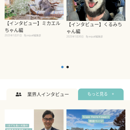
【インタビュー】ミカエル
【インタビュー】くるみち
ちゃん編
ゃん編
2025年1月31日
By equall編集部
2
2025年1月30日
By equall編集部
業界人インタビュー
もっと見る +