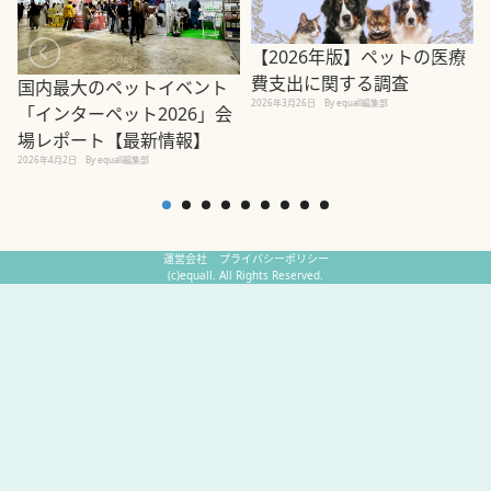
【2026年版】ペットの医療
費支出に関する調査
国内最大のペットイベント
2026年3月26日
By equall編集部
「インターペット2026」会
場レポート【最新情報】
2
2026年4月2日
By equall編集部
運営会社
プライバシーポリシー
(c)equall. All Rights Reserved.