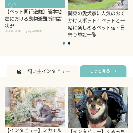
【ペット同行避難】熊本地
関東の愛犬家に人気のおで
震における動物避難所開設
かけスポット！ペットと一
状況
緒に楽しめるペット宿・日
2026年7月30日
By equall編集部
帰り施設一覧
2
2026年7月7日
By equall編集部
飼い主インタビュー
もっと見る +
【インタビュー】ミカエル
【インタビュー】くるみち