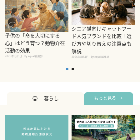
シニア猫向けキャットフー
子供の「命を大切にする
ド人気ブランドを比較！選
心」はどう育つ？動物介在
び方や切り替えの注意点も
活動の効果
解説
2026年8月5日
By equall編集部
2026年8月4日
By equall編集部
2
暮らし
もっと見る +