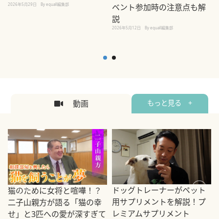
2026年5月29日
By equall編集部
ベント参加時の注意点も解
説
2026年5月12日
By equall編集部
2
動画
もっと見る +
ドッグトレーナーがペット
猫のために女将と喧嘩！？
用サプリメントを解説！プ
二子山親方が語る「猫の幸
レミアムサプリメント
せ」と3匹への愛が深すぎて
2