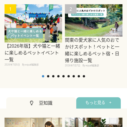
1
2
関東の愛犬家に人気のおで
【2026年版】犬や猫と一緒
かけスポット！ペットと一
に楽しめるペットイベント
緒に楽しめるペット宿・日
一覧
帰り施設一覧
2026年7月5日
By equall編集部
2026年7月7日
By equall編集部
2
豆知識
もっと見る +