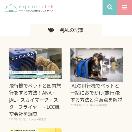
#JALの記事
飛行機でペットと国内旅
JALの⾶⾏機でペットと
行をする方法！ANA・
⼀緒におでかけ(旅行)を
JAL・スカイマーク・ス
する⽅法と注意点を解説
2021年1月15日
By equall編集部
ターフライヤー・LCC航
空会社を調査
2022年1月10日
By equall編集部