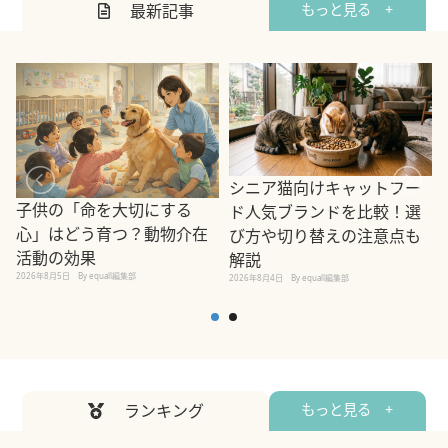
最新記事
もっと見る +
シニア猫向けキャットフー
子供の「命を大切にする
ド人気ブランドを比較！選
心」はどう育つ？動物介在
び方や切り替えの注意点も
活動の効果
解説
2026年8月5日
By equall編集部
2026年8月4日
By equall編集部
2
ランキング
もっと見る +