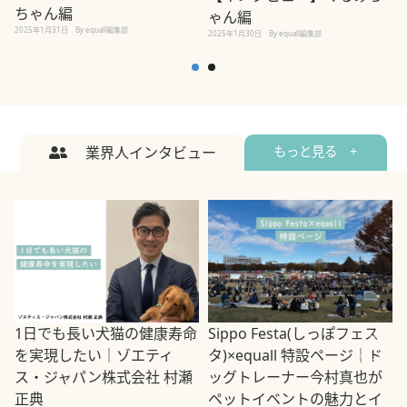
ちゃん編
ゃん編
2025年1月31日
By equall編集部
2
2025年1月30日
By equall編集部
業界人インタビュー
もっと見る +
1日でも長い犬猫の健康寿命
Sippo Festa(しっぽフェス
を実現したい｜ゾエティ
タ)×equall 特設ページ｜ド
ス・ジャパン株式会社 村瀬
ッグトレーナー今村真也が
正典
ペットイベントの魅力とイ