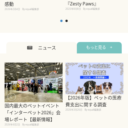
『Zesty Paws』
感動
2025年8月8日
By equall編集部
2026年2月4日
By equall編集部
ニュース
もっと見る +
【2026年版】ペットの医療
費支出に関する調査
国内最大のペットイベント
2026年3月26日
By equall編集部
「インターペット2026」会
場レポート【最新情報】
2
2026年4月2日
By equall編集部