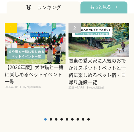
ランキング
もっと見る +
1
2
関東の愛犬家に人気のおで
【2026年版】犬や猫と一緒
かけスポット！ペットと一
に楽しめるペットイベント
緒に楽しめるペット宿・日
一覧
帰り施設一覧
2026年7月5日
By equall編集部
2026年7月7日
By equall編集部
2