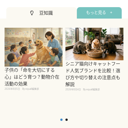
豆知識
もっと見る +
シニア猫向けキャットフー
子供の「命を大切にする
ド人気ブランドを比較！選
心」はどう育つ？動物介在
び方や切り替えの注意点も
活動の効果
解説
2026年8月5日
By equall編集部
2026年8月4日
By equall編集部
2