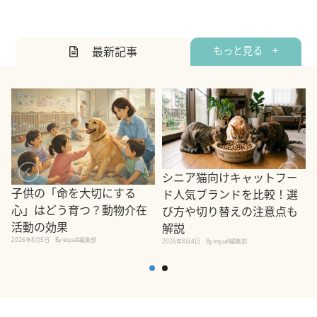
最新記事
もっと見る +
シニア猫向けキャットフー
子供の「命を大切にする
ド人気ブランドを比較！選
心」はどう育つ？動物介在
び方や切り替えの注意点も
活動の効果
解説
2026年8月5日
By equall編集部
2026年8月4日
By equall編集部
2