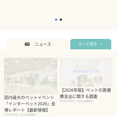
ニュース
もっと見る +
【2026年版】ペットの医療
費支出に関する調査
国内最大のペットイベント
2026年3月26日
By equall編集部
「インターペット2026」会
場レポート【最新情報】
2
2026年4月2日
By equall編集部