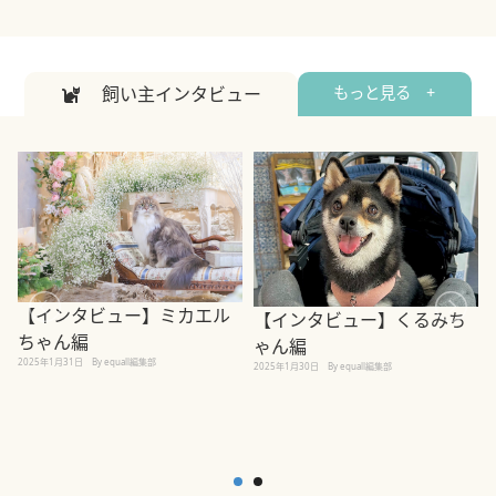
飼い主インタビュー
もっと見る +
【インタビュー】ミカエル
【インタビュー】くるみち
ちゃん編
ゃん編
2025年1月31日
By equall編集部
2
2025年1月30日
By equall編集部