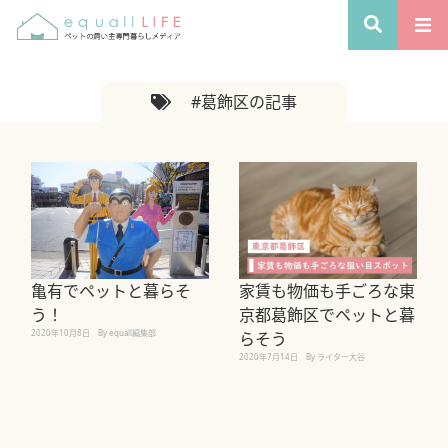
#葛飾区の記事
亀有でペットと暮らそ
家賃も物価も手ごろな東
う！
京都葛飾区でペットと暮
2020年10月8日
By equall編集部
らそう
2020年7月14日
By ライター大谷