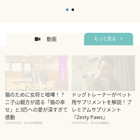
動画
もっと見る +
ドッグトレーナーがペット
猫のために女将と喧嘩！？
用サプリメントを解説！プ
二子山親方が語る「猫の幸
レミアムサプリメント
せ」と3匹への愛が深すぎて
2
『Zesty Paws』
感動
2025年8月8日
By equall編集部
2026年2月4日
By equall編集部