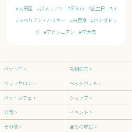
#大田区
#ポメラアン
#厚木市
#誕生日
#JR
#シベリアン・ハスキー
#古民家
#ホンダドッ
グ
#アビシニアン
#狂犬病
ペット宿 >
動物病院 >
ペットサロン >
ペットホテル >
ペットカフェ >
ショップ >
公園 >
イベント >
その他 >
全ての施設 >