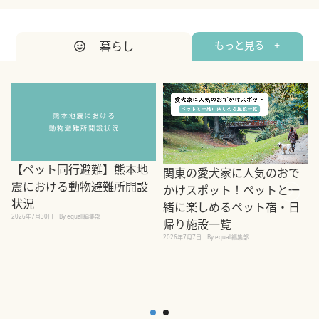
暮らし
もっと見る +
【ペット同行避難】熊本地
関東の愛犬家に人気のおで
震における動物避難所開設
かけスポット！ペットと一
状況
緒に楽しめるペット宿・日
2026年7月30日
By equall編集部
帰り施設一覧
2
2026年7月7日
By equall編集部