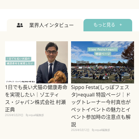
業界人インタビュー
もっと見る +
1日でも長い犬猫の健康寿命
Sippo Festa(しっぽフェス
を実現したい｜ゾエティ
タ)×equall 特設ページ｜ド
ス・ジャパン株式会社 村瀬
ッグトレーナー今村真也が
正典
ペットイベントの魅力とイ
2026年5月29日
By equall編集部
ベント参加時の注意点も解
説
2026年5月12日
By equall編集部
2