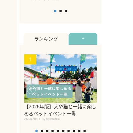
ランキング
+
1
2
関東の愛犬家に
ポット！ペット
【2026年版】犬や猫と一緒に楽し
ペット宿・日帰
めるペットイベント一覧
2026年7月7日
By equall編
2026年7月5日
By equall編集部