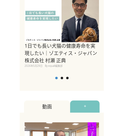
1日でも長い犬猫の健康寿命を実
Sippo Fest
現したい｜ゾエティス・ジャパン
タ)×equall
株式会社 村瀬 正典
レーナー今村真
2026年5月29日
By equall編集部
トの魅力とイベ
点も解説
2026年5月12日
By equall
動画
+