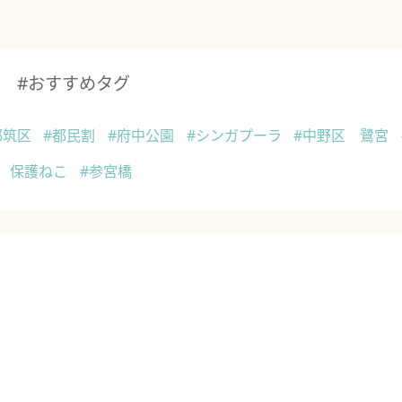
#おすすめタグ
都筑区
#都民割
#府中公園
#シンガプーラ
#中野区 鷺宮
保護ねこ
#参宮橋