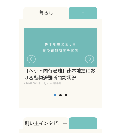
暮らし
+
【ペット同行避難】熊本地震にお
関東の愛犬家に
ける動物避難所開設状況
ポット！ペット
2026年7月30日
By equall編集部
ペット宿・日帰
2026年7月7日
By equall編
飼い主インタビュー
+