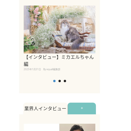
【インタビュー】ミカエルちゃん
【インタビュー
編
2025年1月30日
By equall
2025年1月31日
By equall編集部
業界人インタビュー
+