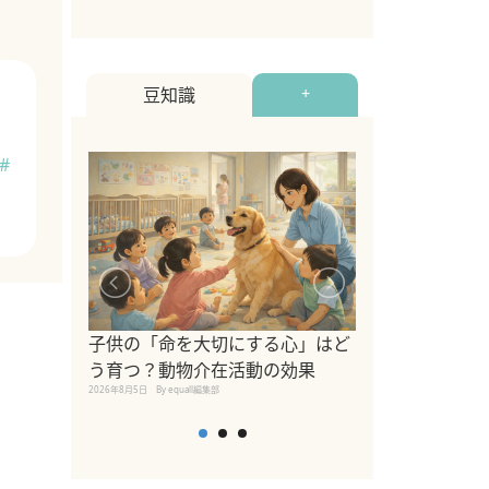
豆知識
+
#
シニア猫向けキ
ブランドを比較
子供の「命を大切にする心」はど
えの注意点も解
う育つ？動物介在活動の効果
2026年8月4日
By equall編
2026年8月5日
By equall編集部