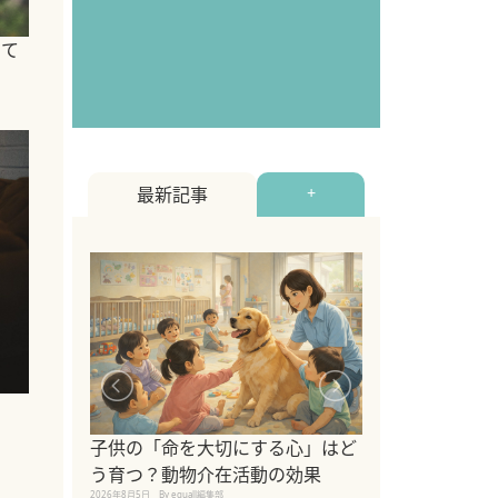
いて
最新記事
+
シニア猫向けキ
ブランドを比較
子供の「命を大切にする心」はど
えの注意点も解
う育つ？動物介在活動の効果
2026年8月4日
By equall編
2026年8月5日
By equall編集部