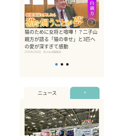
ドッグトレーナ
猫のために女将と喧嘩！？二子山
リメントを解説
親方が語る「猫の幸せ」と3匹へ
リメント『Zest
の愛が深すぎて感動
2025年8月8日
By equall編
2026年2月4日
By equall編集部
ニュース
+