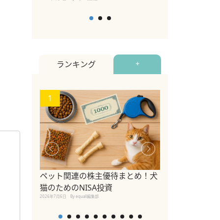
ランキング
+
1
2
ペット関連の株主優待まとめ！犬
【2026年版
猫のためのNISA投資
めるペットイベ
2026年7月6日
By equall編集部
2026年7月5日
By equall編