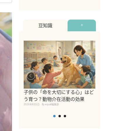
豆知識
+
シニア猫向けキ
ブランドを比較
子供の「命を大切にする心」はど
えの注意点も解
う育つ？動物介在活動の効果
2026年8月4日
By equall編
2026年8月5日
By equall編集部