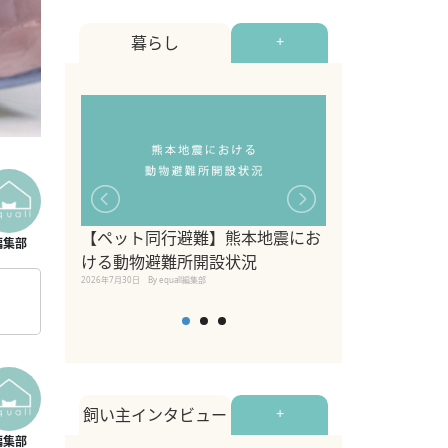
暮らし
+
【ペット同行避難】熊本地震にお
関東の愛犬家に
ける動物避難所開設状況
ポット！ペット
2026年7月30日
By equall編集部
ペット宿・日帰
2026年7月7日
By equall編
飼い主インタビュー
+