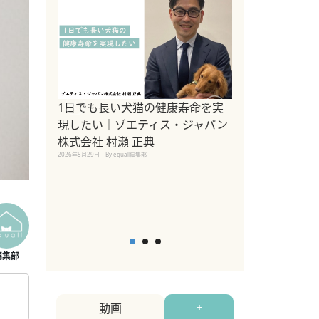
1日でも長い犬猫の健康寿命を実
Sippo Fest
現したい｜ゾエティス・ジャパン
タ)×equall
株式会社 村瀬 正典
レーナー今村真
2026年5月29日
By equall編集部
トの魅力とイベ
点も解説
2026年5月12日
By equall
動画
+