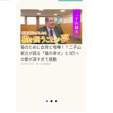
ドッグトレーナ
猫のために女将と喧嘩！？二子山
リメントを解説
親方が語る「猫の幸せ」と3匹へ
リメント『Zest
の愛が深すぎて感動
2025年8月8日
By equall編
2026年2月4日
By equall編集部