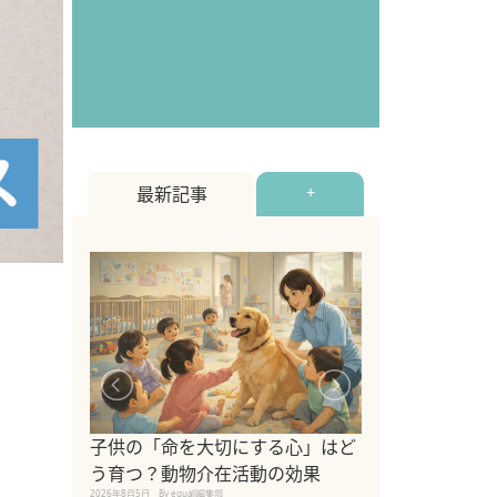
最新記事
+
シニア猫向けキ
ブランドを比較
子供の「命を大切にする心」はど
えの注意点も解
う育つ？動物介在活動の効果
2026年8月4日
By equall編
2026年8月5日
By equall編集部