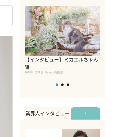
【インタビュー】ミカエルちゃん
【インタビュー
編
2025年1月30日
By equall
2025年1月31日
By equall編集部
業界人インタビュー
+