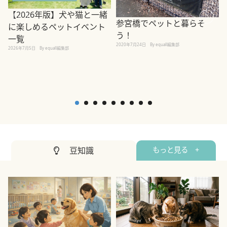
【2026年版】犬や猫と一緒
参宮橋でペットと暮らそ
に楽しめるペットイベント
う！
2
一覧
2020年7月24日
By equall編集部
2026年7月5日
By equall編集部
豆知識
もっと見る +