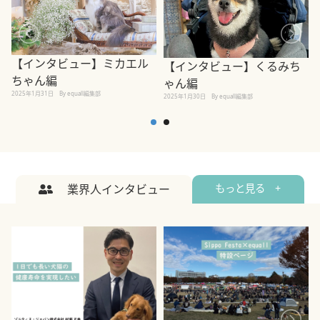
【インタビュー】ミカエル
【インタビュー】くるみち
ちゃん編
ゃん編
2025年1月31日
By equall編集部
2
2025年1月30日
By equall編集部
業界人インタビュー
もっと見る +