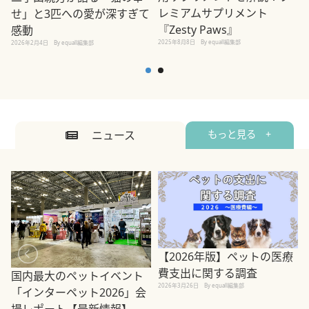
レミアムサプリメント
せ」と3匹への愛が深すぎて
2
『Zesty Paws』
感動
2025年8月8日
By equall編集部
2026年2月4日
By equall編集部
ニュース
もっと見る +
【2026年版】ペットの医療
費支出に関する調査
国内最大のペットイベント
2026年3月26日
By equall編集部
「インターペット2026」会
場レポート【最新情報】