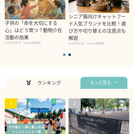
シニア猫向けキャットフー
子供の「命を大切にする
ド人気ブランドを比較！選
心」はどう育つ？動物介在
び方や切り替えの注意点も
活動の効果
解説
2026年8月5日
By equall編集部
2026年8月4日
By equall編集部
2
ランキング
もっと見る +
1
2