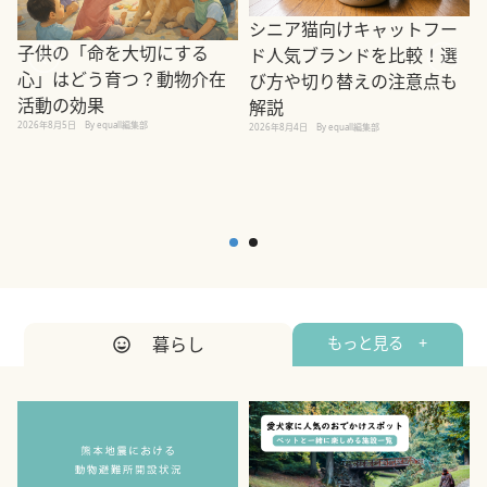
シニア猫向けキャットフー
子供の「命を大切にする
ド人気ブランドを比較！選
心」はどう育つ？動物介在
び方や切り替えの注意点も
活動の効果
解説
2026年8月5日
By equall編集部
2026年8月4日
By equall編集部
2
暮らし
もっと見る +