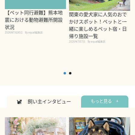
【ペット同行避難】熊本地
関東の愛犬家に人気のおで
震における動物避難所開設
かけスポット！ペットと一
状況
緒に楽しめるペット宿・日
2026年7月30日
By equall編集部
帰り施設一覧
2
2026年7月7日
By equall編集部
飼い主インタビュー
もっと見る +