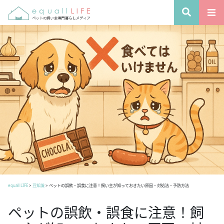
equall LIFE
>
豆知識
>
ペットの誤飲・誤食に注意！飼い主が知っておきたい原因・対処法・予防方法
ペットの誤飲・誤食に注意！飼