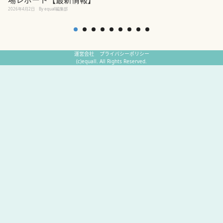
2
2026年4月2日
By equall編集部
運営会社
プライバシーポリシー
(c)equall. All Rights Reserved.