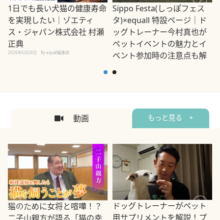
1日でも長い犬猫の健康寿命
Sippo Festa(しっぽフェス
を実現したい｜ゾエティ
タ)×equall 特設ページ｜ド
ス・ジャパン株式会社 村瀬
ッグトレーナー今村真也が
正典
ペットイベントの魅力とイ
2026年5月29日
By equall編集部
ベント参加時の注意点も解
説
2026年5月12日
By equall編集部
2
動画
もっと見る +
ドッグトレーナーがペット
猫のために女将と喧嘩！？
用サプリメントを解説！プ
二子山親方が語る「猫の幸