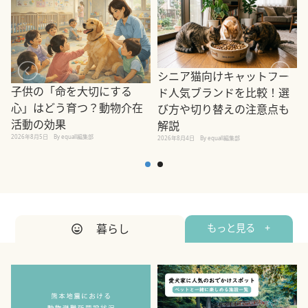
シニア猫向けキャットフー
子供の「命を大切にする
ド人気ブランドを比較！選
心」はどう育つ？動物介在
び方や切り替えの注意点も
活動の効果
解説
2026年8月5日
By equall編集部
2026年8月4日
By equall編集部
2
暮らし
もっと見る +