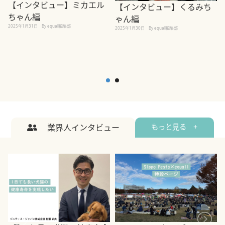
【インタビュー】ミカエル
【インタビュー】くるみち
ちゃん編
ゃん編
2025年1月31日
By equall編集部
2
2025年1月30日
By equall編集部
業界人インタビュー
もっと見る +