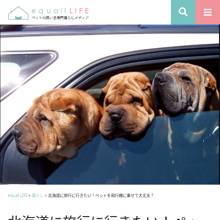
equall LIFE
>
暮らし
>
北海道に旅行に行きたい！ペットを飛行機に乗せて大丈夫？