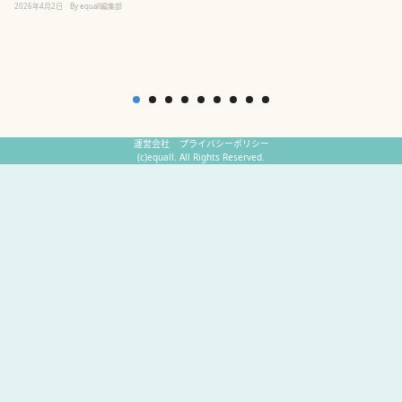
2
2026年4月2日
By equall編集部
運営会社
プライバシーポリシー
(c)equall. All Rights Reserved.