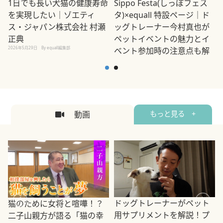
1日でも長い犬猫の健康寿命
Sippo Festa(しっぽフェス
を実現したい｜ゾエティ
タ)×equall 特設ページ｜ド
ス・ジャパン株式会社 村瀬
ッグトレーナー今村真也が
正典
ペットイベントの魅力とイ
2026年5月29日
By equall編集部
ベント参加時の注意点も解
説
2026年5月12日
By equall編集部
2
動画
もっと見る +
ドッグトレーナーがペット
猫のために女将と喧嘩！？
用サプリメントを解説！プ
二子山親方が語る「猫の幸