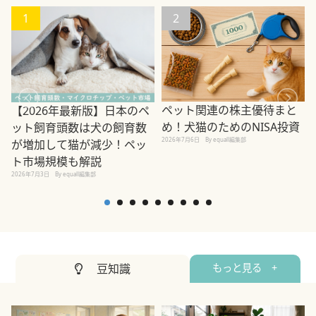
1
2
ペット関連の株主優待まと
【2026年最新版】日本のペ
め！犬猫のためのNISA投資
ット飼育頭数は犬の飼育数
2026年7月6日
By equall編集部
が増加して猫が減少！ペッ
2
ト市場規模も解説
2026年7月3日
By equall編集部
豆知識
もっと見る +