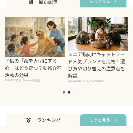
最新記事
もっと見る +
シニア猫向けキャットフー
子供の「命を大切にする
ド人気ブランドを比較！選
心」はどう育つ？動物介在
び方や切り替えの注意点も
活動の効果
解説
2026年8月5日
By equall編集部
2026年8月4日
By equall編集部
2
ランキング
もっと見る +