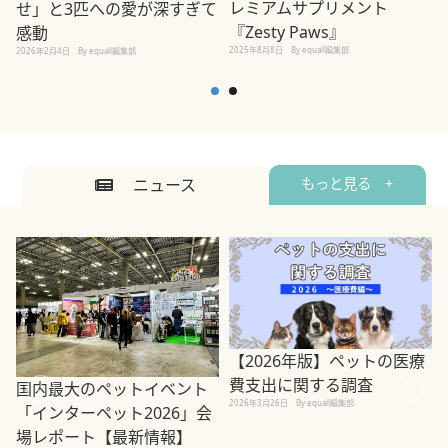
レミアムサプリメント
せ」と3匹への愛が深すぎて
2
『Zesty Paws』
感動
2025年8月8日
By equall編集部
2026年2月4日
By equall編集部
ニュース
もっと見る +
【2026年版】ペットの医療
費支出に関する調査
国内最大のペットイベント
2026年3月26日
By equall編集部
「インターペット2026」会
場レポート【最新情報】