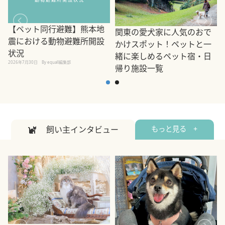
【ペット同行避難】熊本地
関東の愛犬家に人気のおで
震における動物避難所開設
かけスポット！ペットと一
状況
緒に楽しめるペット宿・日
2026年7月30日
By equall編集部
帰り施設一覧
2
2026年7月7日
By equall編集部
飼い主インタビュー
もっと見る +