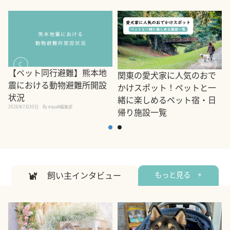
【ペット同行避難】熊本地
関東の愛犬家に人気のおで
震における動物避難所開設
かけスポット！ペットと一
状況
緒に楽しめるペット宿・日
2026年7月30日
By equall編集部
帰り施設一覧
2
2026年7月7日
By equall編集部
飼い主インタビュー
もっと見る +