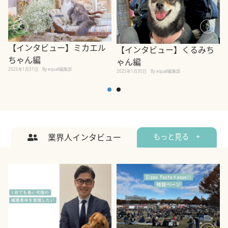
【インタビュー】ミカエル
【インタビュー】くるみち
ちゃん編
ゃん編
2025年1月31日
By equall編集部
2
2025年1月30日
By equall編集部
業界人インタビュー
もっと見る +