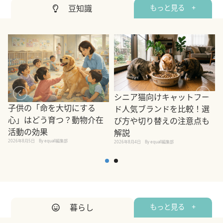
豆知識
もっと見る +
シニア猫向けキャットフー
子供の「命を大切にする
ド人気ブランドを比較！選
心」はどう育つ？動物介在
び方や切り替えの注意点も
活動の効果
解説
2026年8月5日
By equall編集部
2026年8月4日
By equall編集部
2
暮らし
もっと見る +