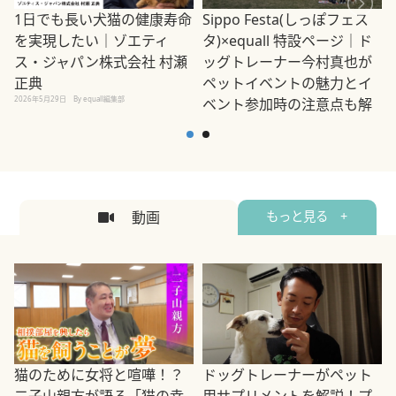
1日でも長い犬猫の健康寿命
Sippo Festa(しっぽフェス
を実現したい｜ゾエティ
タ)×equall 特設ページ｜ド
ス・ジャパン株式会社 村瀬
ッグトレーナー今村真也が
正典
ペットイベントの魅力とイ
2026年5月29日
By equall編集部
ベント参加時の注意点も解
説
2026年5月12日
By equall編集部
2
動画
もっと見る +
ドッグトレーナーがペット
猫のために女将と喧嘩！？
用サプリメントを解説！プ