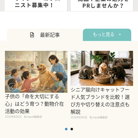
最新記事
もっと見る +
シニア猫向けキャットフー
子供の「命を大切にする
ド人気ブランドを比較！選
心」はどう育つ？動物介在
び方や切り替えの注意点も
活動の効果
解説
2026年8月5日
By equall編集部
2026年8月4日
By equall編集部
2