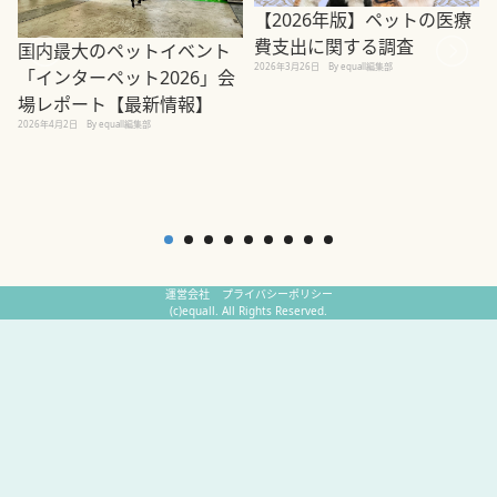
【2026年版】ペットの医療
費支出に関する調査
国内最大のペットイベント
2026年3月26日
By equall編集部
「インターペット2026」会
場レポート【最新情報】
2
2026年4月2日
By equall編集部
運営会社
プライバシーポリシー
(c)equall. All Rights Reserved.