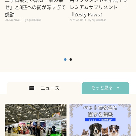
二子山親方が語る「猫の幸
レミアムサプリメント
せ」と3匹への愛が深すぎて
2
『Zesty Paws』
感動
2025年8月8日
By equall編集部
2026年2月4日
By equall編集部
ニュース
もっと見る +