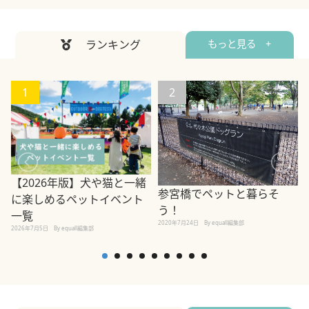
ランキング
もっと見る +
1
2
【2026年版】犬や猫と一緒
参宮橋でペットと暮らそ
に楽しめるペットイベント
う！
一覧
2020年7月24日
By equall編集部
2026年7月5日
By equall編集部
2