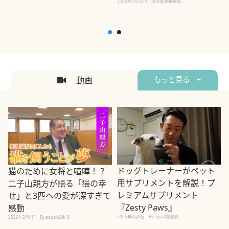
2026年5月12日
By equall編集部
2
動画
もっと見る +
ドッグトレーナーがペット
猫のために女将と喧嘩！？
用サプリメントを解説！プ
二子山親方が語る「猫の幸
レミアムサプリメント
せ」と3匹への愛が深すぎて
2
『Zesty Paws』
感動
2025年8月8日
By equall編集部
2026年2月4日
By equall編集部