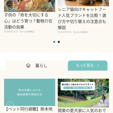
シニア猫向けキャットフー
子供の「命を大切にする
ド人気ブランドを比較！選
心」はどう育つ？動物介在
び方や切り替えの注意点も
活動の効果
解説
2026年8月5日
By equall編集部
2026年8月4日
By equall編集部
2
暮らし
もっと見る +
【ペット同行避難】熊本地
関東の愛犬家に人気のおで