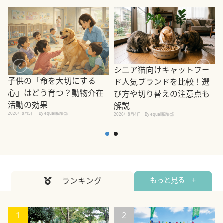
シニア猫向けキャットフー
子供の「命を大切にする
ド人気ブランドを比較！選
心」はどう育つ？動物介在
び方や切り替えの注意点も
活動の効果
解説
2026年8月5日
By equall編集部
2026年8月4日
By equall編集部
2
ランキング
もっと見る +
1
2