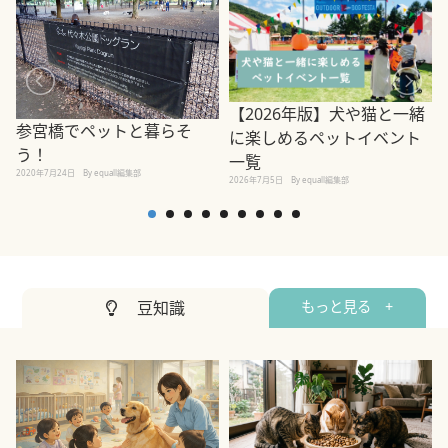
【2026年版】犬や猫と一緒
参宮橋でペットと暮らそ
に楽しめるペットイベント
う！
一覧
2020年7月24日
By equall編集部
2026年7月5日
By equall編集部
2
豆知識
もっと見る +