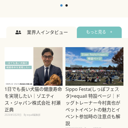
業界人インタビュー
もっと見る +
1日でも長い犬猫の健康寿命
Sippo Festa(しっぽフェス
を実現したい｜ゾエティ
タ)×equall 特設ページ｜ド
ス・ジャパン株式会社 村瀬
ッグトレーナー今村真也が
正典
ペットイベントの魅力とイ
2026年5月29日
By equall編集部
ベント参加時の注意点も解
説