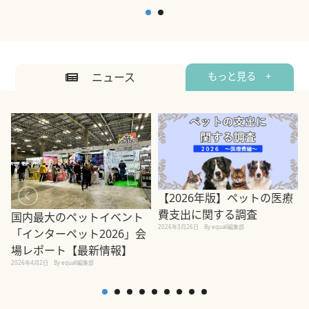
ニュース
もっと見る +
【2026年版】ペットの医療
費支出に関する調査
国内最大のペットイベント
2026年3月26日
By equall編集部
「インターペット2026」会
場レポート【最新情報】
2
2026年4月2日
By equall編集部