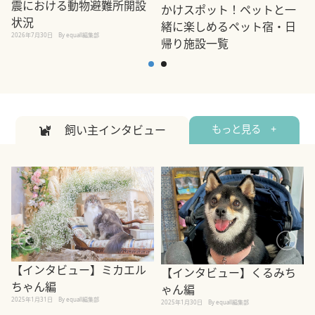
震における動物避難所開設
かけスポット！ペットと一
状況
緒に楽しめるペット宿・日
2026年7月30日
By equall編集部
帰り施設一覧
2
2026年7月7日
By equall編集部
飼い主インタビュー
もっと見る +
【インタビュー】ミカエル
【インタビュー】くるみち
ちゃん編
ゃん編
2025年1月31日
By equall編集部
2
2025年1月30日
By equall編集部