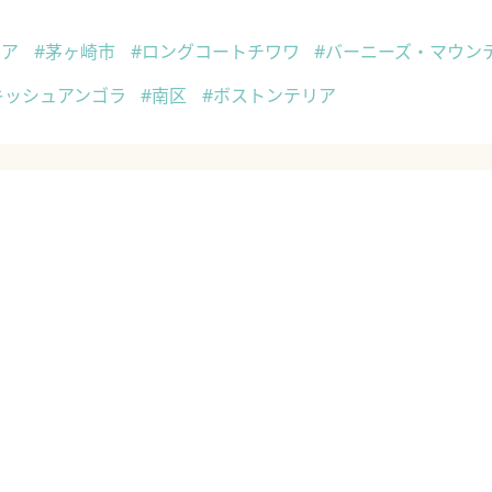
リア
#茅ヶ崎市
#ロングコートチワワ
#バーニーズ・マウン
キッシュアンゴラ
#南区
#ボストンテリア