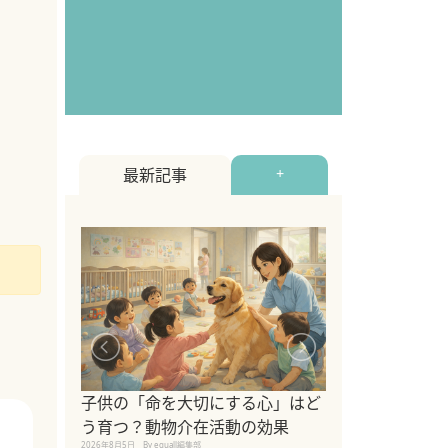
最新記事
+
シニア猫向けキ
ブランドを比較
子供の「命を大切にする心」はど
えの注意点も解
う育つ？動物介在活動の効果
2026年8月4日
By equall編
2026年8月5日
By equall編集部