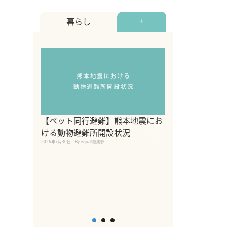
暮らし
+
【ペット同行避難】熊本地震にお
関東の愛犬家に
ける動物避難所開設状況
ポット！ペット
2026年7月30日
By equall編集部
ペット宿・日帰
2026年7月7日
By equall編