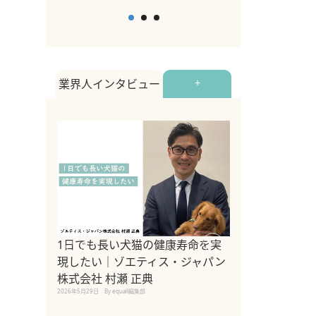
業界人インタビュー
+
1日でも長い犬猫の健康寿命を実
Sippo Fest
現したい｜ゾエティス・ジャパン
タ)×equall
株式会社 村瀬 正典
レーナー今村真
2026年5月29日
By equall編集部
トの魅力とイベ
点も解説