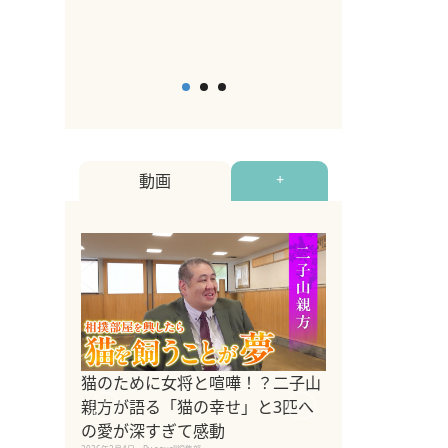
2026年5月12日
By equall
動画
+
ドッグトレーナ
猫のために女将と喧嘩！？二子山
リメントを解説
親方が語る「猫の幸せ」と3匹へ
リメント『Zest
の愛が深すぎて感動
2025年8月8日
By equall編