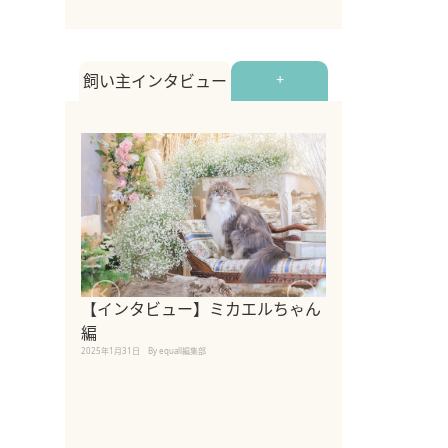
飼い主インタビュー
+
【インタビュー】ミカエルちゃん
【インタビュー
編
2025年1月30日
By equall
2025年1月31日
By equall編集部