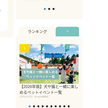
テ
ランキング
+
1
2
【2026年版】犬や猫と一緒に楽し
参宮橋でペット
めるペットイベント一覧
2020年7月24日
By equall
2026年7月5日
By equall編集部