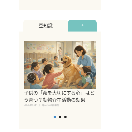
豆知識
+
シニア猫向けキ
ブランドを比較
子供の「命を大切にする心」はど
えの注意点も解
う育つ？動物介在活動の効果
2026年8月4日
By equall編
2026年8月5日
By equall編集部