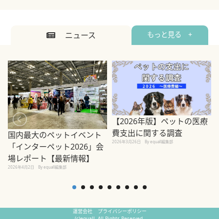
ニュース
もっと見る +
【2026年版】ペットの医療
費支出に関する調査
国内最大のペットイベント
2026年3月26日
By equall編集部
「インターペット2026」会
場レポート【最新情報】
2
2026年4月2日
By equall編集部
運営会社
プライバシーポリシー
(c)equall. All Rights Reserved.