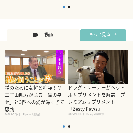
説
2026年5月12日
By equall編集部
2
動画
もっと見る +
ドッグトレーナーがペット
猫のために女将と喧嘩！？
用サプリメントを解説！プ
二子山親方が語る「猫の幸
レミアムサプリメント
せ」と3匹への愛が深すぎて
2
『Zesty Paws』
感動
2025年8月8日
By equall編集部
2026年2月4日
By equall編集部