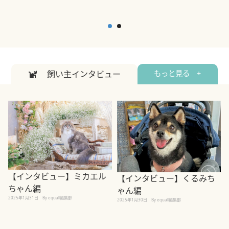
飼い主インタビュー
もっと見る +
【インタビュー】ミカエル
【インタビュー】くるみち
ちゃん編
ゃん編
2025年1月31日
By equall編集部
2
2025年1月30日
By equall編集部