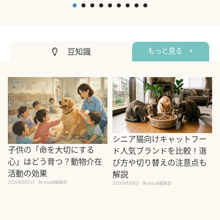
豆知識
もっと見る +
シニア猫向けキャットフー
子供の「命を大切にする
ド人気ブランドを比較！選
心」はどう育つ？動物介在
び方や切り替えの注意点も
活動の効果
解説
2026年8月5日
By equall編集部
2026年8月4日
By equall編集部
2