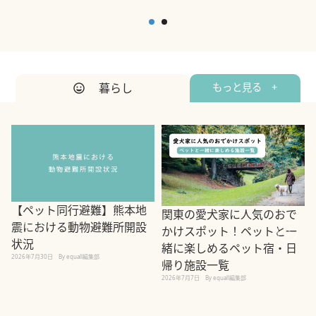
暮らし
もっと見る +
【ペット同行避難】熊本地
関東の愛犬家に人気のおで
震における動物避難所開設
かけスポット！ペットと一
状況
緒に楽しめるペット宿・日
2026年7月30日
By equall編集部
帰り施設一覧
2
2026年7月7日
By equall編集部