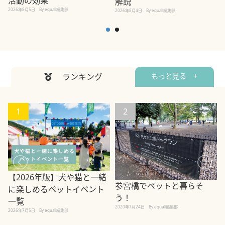
活動の効果
解説
2026年8月5日
By equall編集部
2026年8月4日
By equall編集部
2
ランキング
もっと見る +
1
2
【2026年版】犬や猫と一緒
参宮橋でペットと暮らそ
に楽しめるペットイベント
う！
一覧
2020年7月24日
By equall編集部
2026年7月5日
By equall編集部
2