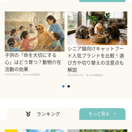
シニア猫向けキャットフー
子供の「命を大切にする
ド人気ブランドを比較！選
心」はどう育つ？動物介在
び方や切り替えの注意点も
活動の効果
解説
2026年8月5日
By equall編集部
2026年8月4日
By equall編集部
2
ランキング
もっと見る +