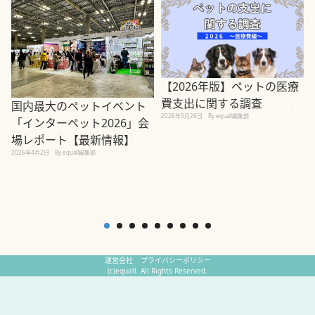
【2026年版】ペットの医療
費支出に関する調査
国内最大のペットイベント
2026年3月26日
By equall編集部
「インターペット2026」会
場レポート【最新情報】
2
2026年4月2日
By equall編集部
運営会社
プライバシーポリシー
(c)equall. All Rights Reserved.