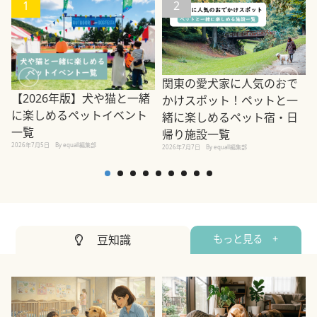
1
2
関東の愛犬家に人気のおで
【2026年版】犬や猫と一緒
かけスポット！ペットと一
に楽しめるペットイベント
緒に楽しめるペット宿・日
一覧
帰り施設一覧
2026年7月5日
By equall編集部
2026年7月7日
By equall編集部
2
豆知識
もっと見る +