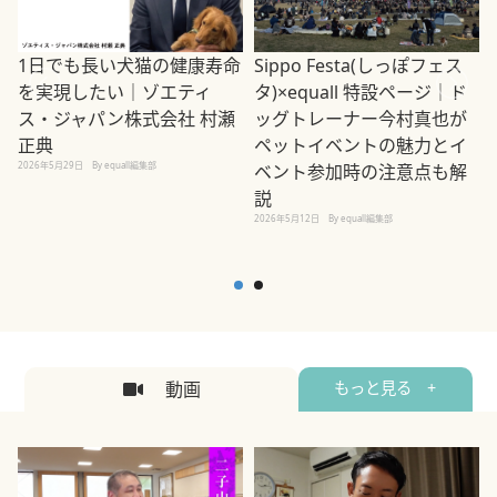
1日でも長い犬猫の健康寿命
Sippo Festa(しっぽフェス
を実現したい｜ゾエティ
タ)×equall 特設ページ｜ド
ス・ジャパン株式会社 村瀬
ッグトレーナー今村真也が
正典
ペットイベントの魅力とイ
2026年5月29日
By equall編集部
ベント参加時の注意点も解
説
2026年5月12日
By equall編集部
2
動画
もっと見る +