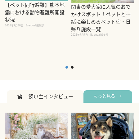
【ペット同行避難】熊本地
関東の愛犬家に人気のおで
震における動物避難所開設
かけスポット！ペットと一
状況
緒に楽しめるペット宿・日
2026年7月30日
By equall編集部
帰り施設一覧
2
2026年7月7日
By equall編集部
飼い主インタビュー
もっと見る +