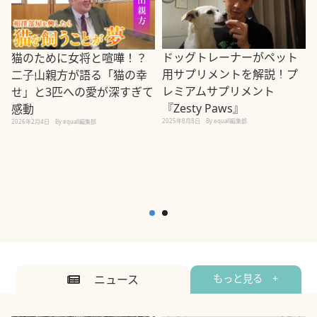
ドッグトレーナーがペット
猫のために女将と喧嘩！？
用サプリメントを解説！プ
二子山親方が語る「猫の幸
レミアムサプリメント
せ」と3匹への愛が深すぎて
2
『Zesty Paws』
感動
2025年8月8日
By equall編集部
2026年2月4日
By equall編集部
ニュース
もっと見る +