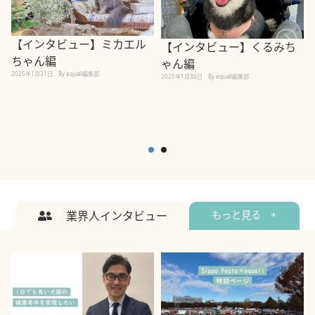
【インタビュー】ミカエル
【インタビュー】くるみち
ちゃん編
ゃん編
2025年1月31日
By equall編集部
2
2025年1月30日
By equall編集部
業界人インタビュー
もっと見る +