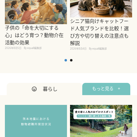
シニア猫向けキャットフー
子供の「命を大切にする
ド人気ブランドを比較！選
心」はどう育つ？動物介在
び方や切り替えの注意点も
活動の効果
解説
2026年8月5日
By equall編集部
2026年8月4日
By equall編集部
2
暮らし
もっと見る +