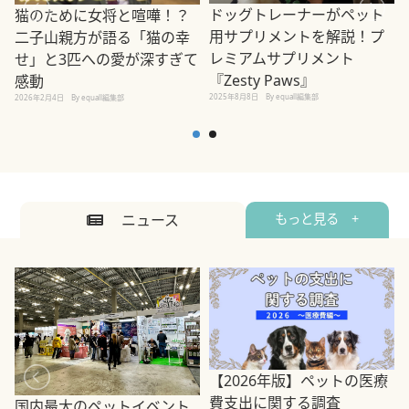
ドッグトレーナーがペット
猫のために女将と喧嘩！？
用サプリメントを解説！プ
二子山親方が語る「猫の幸
レミアムサプリメント
せ」と3匹への愛が深すぎて
2
『Zesty Paws』
感動
2025年8月8日
By equall編集部
2026年2月4日
By equall編集部
ニュース
もっと見る +
【2026年版】ペットの医療
費支出に関する調査
国内最大のペットイベント