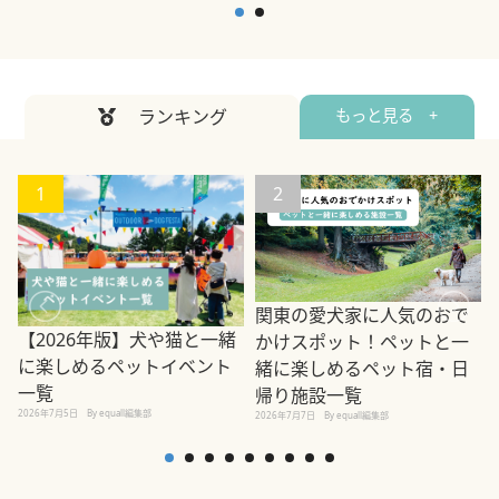
ランキング
もっと見る +
1
2
関東の愛犬家に人気のおで
【2026年版】犬や猫と一緒
かけスポット！ペットと一
に楽しめるペットイベント
緒に楽しめるペット宿・日
一覧
帰り施設一覧
2026年7月5日
By equall編集部
2026年7月7日
By equall編集部
2