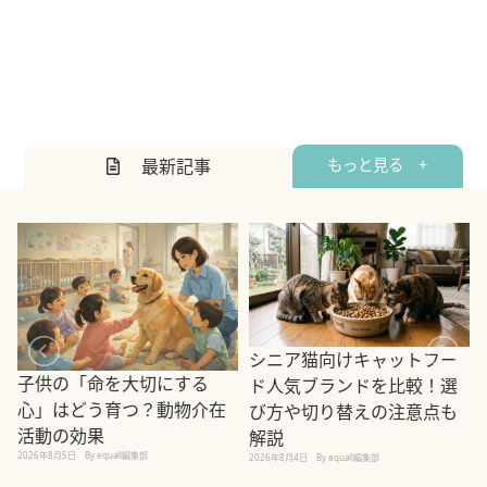
最新記事
もっと見る +
シニア猫向けキャットフー
子供の「命を大切にする
ド人気ブランドを比較！選
心」はどう育つ？動物介在
び方や切り替えの注意点も
活動の効果
解説
2026年8月5日
By equall編集部
2026年8月4日
By equall編集部
2