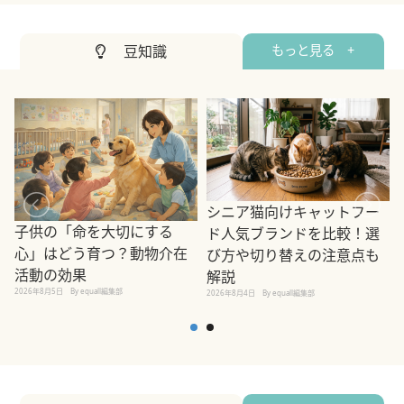
豆知識
もっと見る +
シニア猫向けキャットフー
子供の「命を大切にする
ド人気ブランドを比較！選
心」はどう育つ？動物介在
び方や切り替えの注意点も
活動の効果
解説
2026年8月5日
By equall編集部
2026年8月4日
By equall編集部
2