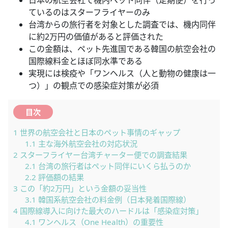
ているのはスターフライヤーのみ
台湾からの旅行者を対象とした調査では、機内同伴
に約2万円の価値があると評価された
この金額は、ペット先進国である韓国の航空会社の
国際線料金とほぼ同水準である
実現には検疫や「ワンヘルス（人と動物の健康は一
つ）」の観点での感染症対策が必須
目次
1
世界の航空会社と日本のペット事情のギャップ
1.1
主な海外航空会社の対応状況
2
スターフライヤー台湾チャーター便での調査結果
2.1
台湾の旅行者はペット同伴にいくら払うのか
2.2
評価額の結果
3
この「約2万円」という金額の妥当性
3.1
韓国系航空会社の料金例（日本発着国際線）
4
国際線導入に向けた最大のハードルは「感染症対策」
4.1
ワンヘルス（One Health）の重要性