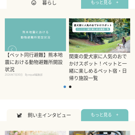
暮らし
もっと見る +
【ペット同行避難】熊本地
関東の愛犬家に人気のおで
震における動物避難所開設
かけスポット！ペットと一
状況
緒に楽しめるペット宿・日
2026年7月30日
By equall編集部
帰り施設一覧
2
2026年7月7日
By equall編集部
飼い主インタビュー
もっと見る +