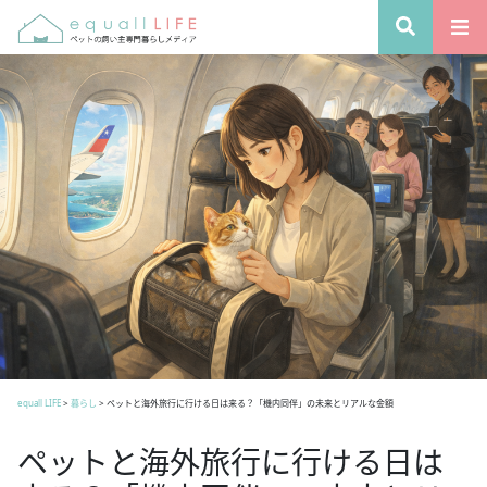
equall LIFE
>
暮らし
>
ペットと海外旅行に行ける日は来る？「機内同伴」の未来とリアルな金額
ペットと海外旅行に行ける日は