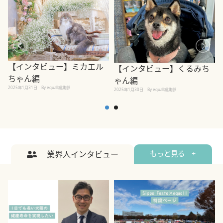
【インタビュー】ミカエル
【インタビュー】くるみち
ちゃん編
ゃん編
2025年1月31日
By equall編集部
2
2025年1月30日
By equall編集部
業界人インタビュー
もっと見る +