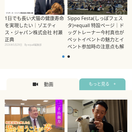
1日でも長い犬猫の健康寿命
Sippo Festa(しっぽフェス
を実現したい｜ゾエティ
タ)×equall 特設ページ｜ド
ス・ジャパン株式会社 村瀬
ッグトレーナー今村真也が
正典
ペットイベントの魅力とイ
2026年5月29日
By equall編集部
ベント参加時の注意点も解
説
2026年5月12日
By equall編集部
2
動画
もっと見る +