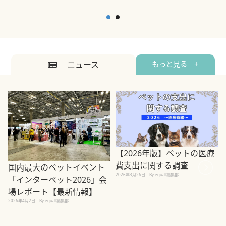
ニュース
もっと見る +
【2026年版】ペットの医療
費支出に関する調査
国内最大のペットイベント
2026年3月26日
By equall編集部
「インターペット2026」会
場レポート【最新情報】
2
2026年4月2日
By equall編集部