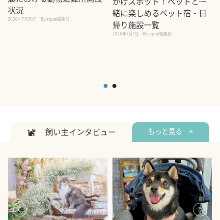
かけスポット！ペットと一
状況
緒に楽しめるペット宿・日
2026年7月30日
By equall編集部
帰り施設一覧
2
2026年7月7日
By equall編集部
飼い主インタビュー
もっと見る +