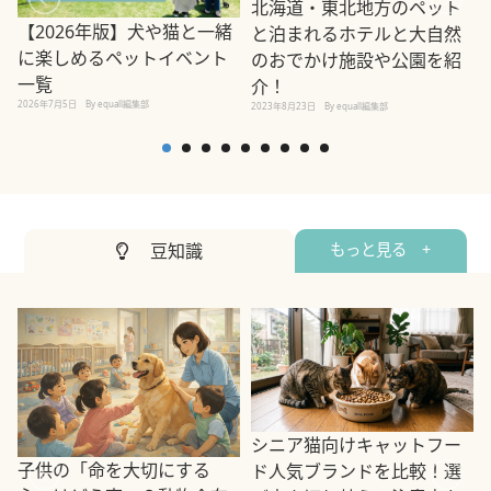
北海道・東北地方のペット
【2026年版】犬や猫と一緒
と泊まれるホテルと大自然
に楽しめるペットイベント
のおでかけ施設や公園を紹
一覧
介！
2026年7月5日
By equall編集部
2
2023年8月23日
By equall編集部
豆知識
もっと見る +
シニア猫向けキャットフー
子供の「命を大切にする
ド人気ブランドを比較！選