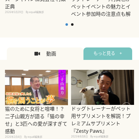
正典
ペットイベントの魅力とイ
2026年5月29日
By equall編集部
ベント参加時の注意点も解
説
2026年5月12日
By equall編集部
2
動画
もっと見る +
ドッグトレーナーがペット
猫のために女将と喧嘩！？
用サプリメントを解説！プ
二子山親方が語る「猫の幸
レミアムサプリメント
せ」と3匹への愛が深すぎて
2
『Zesty Paws』
感動
2025年8月8日
By equall編集部
2026年2月4日
By equall編集部