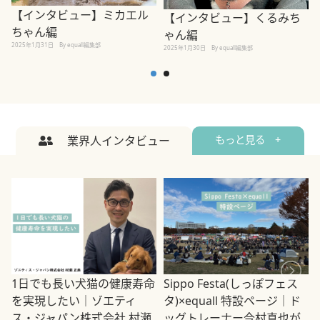
【インタビュー】ミカエル
【インタビュー】くるみち
ちゃん編
ゃん編
2025年1月31日
By equall編集部
2
2025年1月30日
By equall編集部
業界人インタビュー
もっと見る +
1日でも長い犬猫の健康寿命
Sippo Festa(しっぽフェス
を実現したい｜ゾエティ
タ)×equall 特設ページ｜ド
ス・ジャパン株式会社 村瀬
ッグトレーナー今村真也が