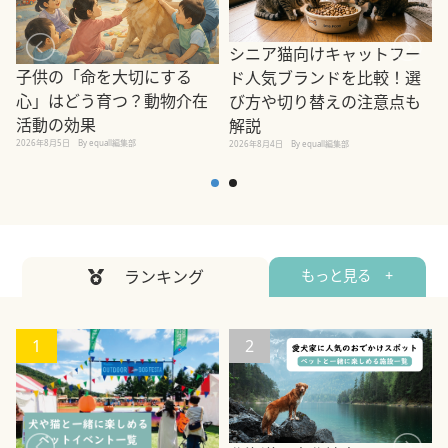
シニア猫向けキャットフー
子供の「命を大切にする
ド人気ブランドを比較！選
心」はどう育つ？動物介在
び方や切り替えの注意点も
活動の効果
解説
2026年8月5日
By equall編集部
2026年8月4日
By equall編集部
2
ランキング
もっと見る +
1
2