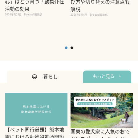
心」はどう育つ？動物介在
び方や切り替えの注意点も
活動の効果
解説
2026年8月5日
By equall編集部
2026年8月4日
By equall編集部
2
暮らし
もっと見る +
【ペット同行避難】熊本地
関東の愛犬家に人気のおで
震における動物避難所開設