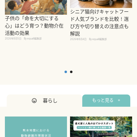
シニア猫向けキャットフー
子供の「命を大切にする
ド人気ブランドを比較！選
心」はどう育つ？動物介在
び方や切り替えの注意点も
活動の効果
解説
2026年8月5日
By equall編集部
2026年8月4日
By equall編集部
2
暮らし
もっと見る +