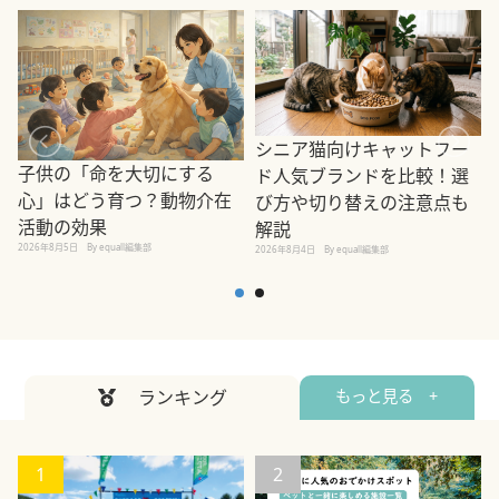
シニア猫向けキャットフー
子供の「命を大切にする
ド人気ブランドを比較！選
心」はどう育つ？動物介在
び方や切り替えの注意点も
活動の効果
解説
2026年8月5日
By equall編集部
2026年8月4日
By equall編集部
2
ランキング
もっと見る +
1
2