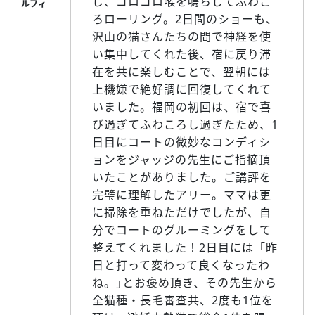
し、ゴロゴロ喉を鳴らしてふわこ
ろローリング。2日間のショーも、
沢山の猫さんたちの間で神経を使
い集中してくれた後、宿に戻り滞
在を共に楽しむことで、翌朝には
上機嫌で絶好調に回復してくれて
いました。福岡の初回は、宿で喜
び過ぎてふわころし過ぎたため、1
日目にコートの微妙なコンディシ
ョンをジャッジの先生にご指摘頂
いたことがありました。ご講評を
完璧に理解したアリー。ママは更
に掃除を重ねただけでしたが、自
分でコートのグルーミングをして
整えてくれました！2日目には「昨
日と打って変わって良くなったわ
ね。｣とお褒め頂き、その先生から
全猫種・長毛審査共、2度も1位を