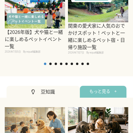
関東の愛犬家に人気のおで
【2026年版】犬や猫と一緒
かけスポット！ペットと一
に楽しめるペットイベント
緒に楽しめるペット宿・日
一覧
帰り施設一覧
2026年7月5日
By equall編集部
2026年7月7日
By equall編集部
2
豆知識
もっと見る +