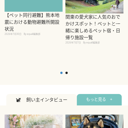
【ペット同行避難】熊本地
関東の愛犬家に人気のおで
震における動物避難所開設
かけスポット！ペットと一
状況
緒に楽しめるペット宿・日
2026年7月30日
By equall編集部
帰り施設一覧
2
2026年7月7日
By equall編集部
飼い主インタビュー
もっと見る +