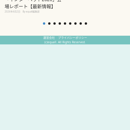
場レポート【最新情報】
2
2026年4月2日
By equall編集部
運営会社
プライバシーポリシー
(c)equall. All Rights Reserved.