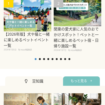
1
2
関東の愛犬家に人気のおで
【2026年版】犬や猫と一緒
かけスポット！ペットと一
に楽しめるペットイベント
緒に楽しめるペット宿・日
一覧
帰り施設一覧
2026年7月5日
By equall編集部
2026年7月7日
By equall編集部
2
豆知識
もっと見る +