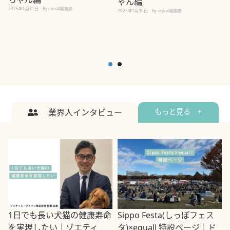
ゃん編
2025年1月31日
By equall編集部
2
2025年1月30日
By equall編集部
業界人インタビュー
もっと見る +
1日でも長い犬猫の健康寿命
Sippo Festa(しっぽフェス
を実現したい｜ゾエティ
タ)×equall 特設ページ｜ド