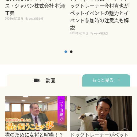
ス・ジャパン株式会社 村瀬
ッグトレーナー今村真也が
正典
ペットイベントの魅力とイ
2026年5月29日
By equall編集部
ベント参加時の注意点も解
説
2026年5月12日
By equall編集部
2
動画
もっと見る +
ドッグトレーナーがペット
猫のために女将と喧嘩！？