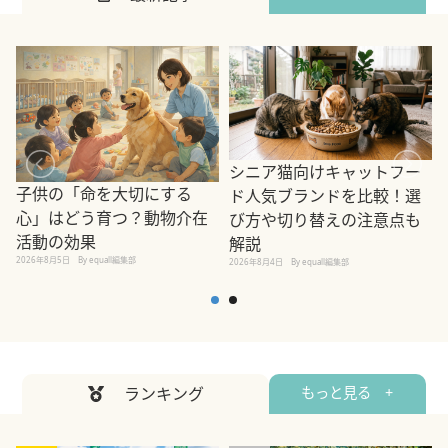
シニア猫向けキャットフー
子供の「命を大切にする
ド人気ブランドを比較！選
心」はどう育つ？動物介在
び方や切り替えの注意点も
活動の効果
解説
2026年8月5日
By equall編集部
2026年8月4日
By equall編集部
2
ランキング
もっと見る +