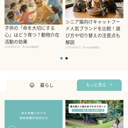
シニア猫向けキャットフー
子供の「命を大切にする
ド人気ブランドを比較！選
心」はどう育つ？動物介在
び方や切り替えの注意点も
活動の効果
解説
2026年8月5日
By equall編集部
2026年8月4日
By equall編集部
2
暮らし
もっと見る +