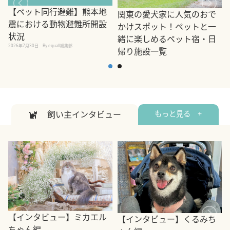
【ペット同行避難】熊本地
関東の愛犬家に人気のおで
震における動物避難所開設
かけスポット！ペットと一
状況
緒に楽しめるペット宿・日
2026年7月30日
By equall編集部
帰り施設一覧
2
2026年7月7日
By equall編集部
飼い主インタビュー
もっと見る +
【インタビュー】ミカエル
【インタビュー】くるみち
ちゃん編