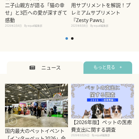
用サプリメントを解説！プ
二子山親方が語る「猫の幸
レミアムサプリメント
せ」と3匹への愛が深すぎて
2
『Zesty Paws』
感動
2025年8月8日
By equall編集部
2026年2月4日
By equall編集部
ニュース
もっと見る +
【2026年版】ペットの医療
費支出に関する調査
国内最大のペットイベント
2026年3月26日
By equall編集部
「インターペット2026」会