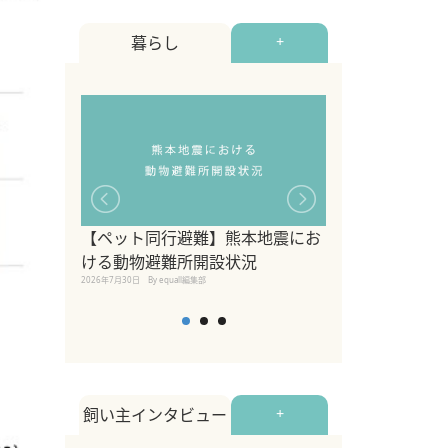
暮らし
+
【ペット同行避難】熊本地震にお
関東の愛犬家に
ける動物避難所開設状況
ポット！ペット
2026年7月30日
By equall編集部
ペット宿・日帰
2026年7月7日
By equall編
飼い主インタビュー
+