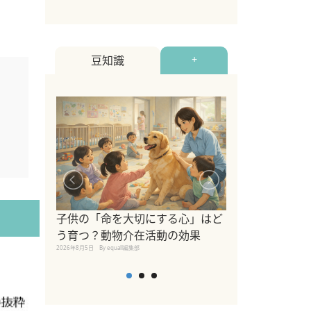
豆知識
+
シニア猫向けキ
ブランドを比較
子供の「命を大切にする心」はど
えの注意点も解
う育つ？動物介在活動の効果
2026年8月4日
By equall編
2026年8月5日
By equall編集部