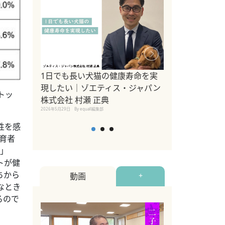
1日でも長い犬猫の健康寿命を実
Sippo Fest
現したい｜ゾエティス・ジャパン
タ)×equall
トッ
株式会社 村瀬 正典
レーナー今村真
2026年5月29日
By equall編集部
トの魅力とイベ
点も解説
性を感
2026年5月12日
By equall
飼育者
い」
トが健
ちから
動画
+
なとき
るので