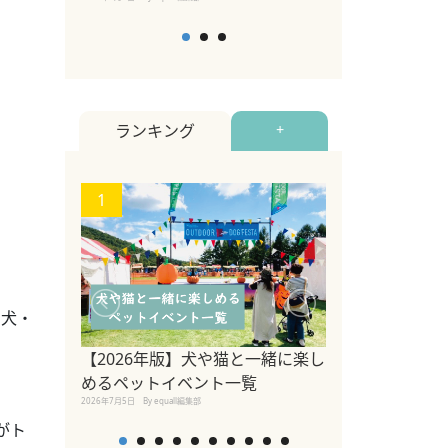
ランキング
+
1
2
、犬・
【2026年版】犬や猫と一緒に楽し
参宮橋でペット
めるペットイベント一覧
2020年7月24日
By equall
2026年7月5日
By equall編集部
がト