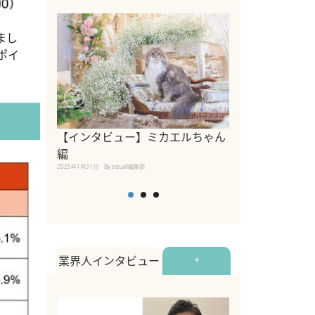
まし
ポイ
【インタビュー】ミカエルちゃん
【インタビュー
編
2025年1月30日
By equall
2025年1月31日
By equall編集部
業界人インタビュー
+