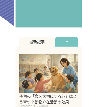
最新記事
+
シニア猫向けキ
ブランドを比較
子供の「命を大切にする心」はど
えの注意点も解
う育つ？動物介在活動の効果
2026年8月4日
By equall編
2026年8月5日
By equall編集部