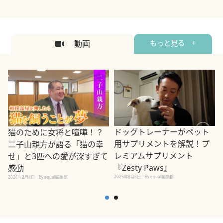
2026年5月12日
By equall編集部
2
動画
もっと見る +
ドッグトレーナーがペット
猫のために女将と喧嘩！？
用サプリメントを解説！プ
二子山親方が語る「猫の幸
レミアムサプリメント
せ」と3匹への愛が深すぎて
2
『Zesty Paws』
感動
2025年8月8日
By equall編集部
2026年2月4日
By equall編集部