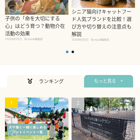
シニア猫向けキャットフー
子供の「命を大切にする
ド人気ブランドを比較！選
心」はどう育つ？動物介在
び方や切り替えの注意点も
活動の効果
解説
2026年8月5日
By equall編集部
2026年8月4日
By equall編集部
2
ランキング
もっと見る +
1
2