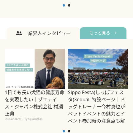
業界人インタビュー
もっと見る +
1日でも長い犬猫の健康寿命
Sippo Festa(しっぽフェス
を実現したい｜ゾエティ
タ)×equall 特設ページ｜ド
ス・ジャパン株式会社 村瀬
ッグトレーナー今村真也が
正典
ペットイベントの魅力とイ
2026年5月29日
By equall編集部
ベント参加時の注意点も解
説