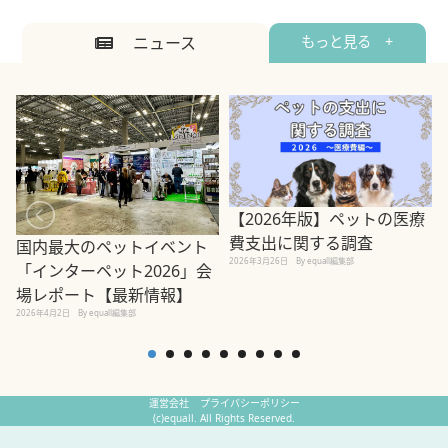
ニュース
もっと見る +
【2026年版】ペットの医療
費支出に関する調査
国内最大のペットイベント
2026年3月26日
By equall編集部
「インターペット2026」会
場レポート【最新情報】
2
2026年4月2日
By equall編集部
運営会社
プライバシーポリシー
(c)equall. All Rights Reserved.