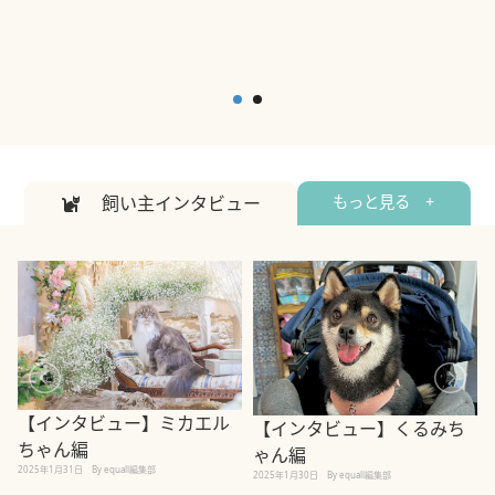
飼い主インタビュー
もっと見る +
【インタビュー】ミカエル
【インタビュー】くるみち
ちゃん編
ゃん編
2025年1月31日
By equall編集部
2
2025年1月30日
By equall編集部