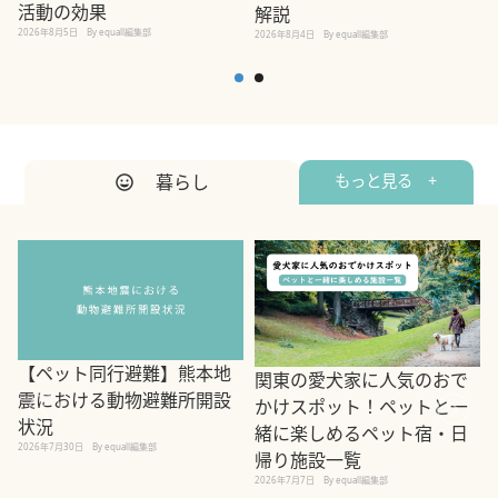
活動の効果
解説
2026年8月5日
By equall編集部
2026年8月4日
By equall編集部
2
暮らし
もっと見る +
【ペット同行避難】熊本地
関東の愛犬家に人気のおで
震における動物避難所開設
かけスポット！ペットと一
状況
緒に楽しめるペット宿・日
2026年7月30日
By equall編集部
帰り施設一覧
2
2026年7月7日
By equall編集部