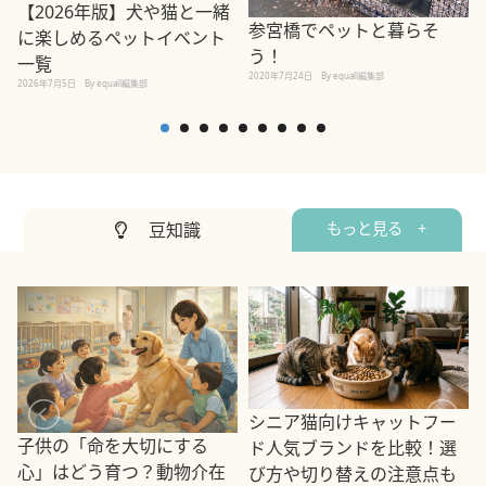
【2026年版】犬や猫と一緒
参宮橋でペットと暮らそ
に楽しめるペットイベント
う！
一覧
2020年7月24日
By equall編集部
2026年7月5日
By equall編集部
2
豆知識
もっと見る +
シニア猫向けキャットフー
子供の「命を大切にする
ド人気ブランドを比較！選
心」はどう育つ？動物介在
び方や切り替えの注意点も