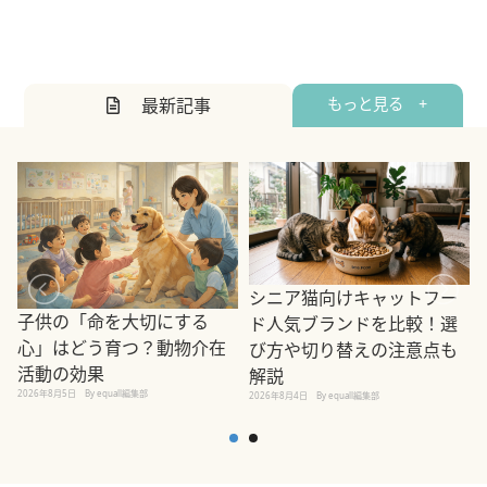
最新記事
もっと見る +
シニア猫向けキャットフー
子供の「命を大切にする
ド人気ブランドを比較！選
心」はどう育つ？動物介在
び方や切り替えの注意点も
活動の効果
解説
2026年8月5日
By equall編集部
2026年8月4日
By equall編集部
2