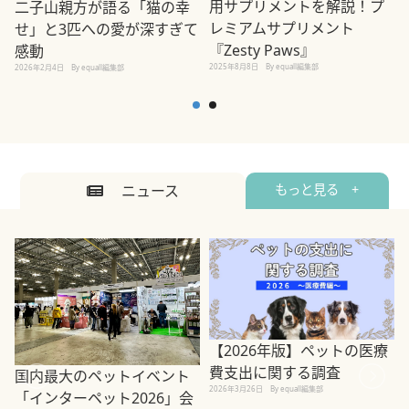
用サプリメントを解説！プ
二子山親方が語る「猫の幸
レミアムサプリメント
せ」と3匹への愛が深すぎて
2
『Zesty Paws』
感動
2025年8月8日
By equall編集部
2026年2月4日
By equall編集部
ニュース
もっと見る +
【2026年版】ペットの医療
費支出に関する調査
国内最大のペットイベント
2026年3月26日
By equall編集部
「インターペット2026」会