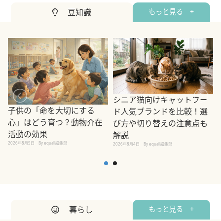
豆知識
もっと見る +
シニア猫向けキャットフー
子供の「命を大切にする
ド人気ブランドを比較！選
心」はどう育つ？動物介在
び方や切り替えの注意点も
活動の効果
解説
2026年8月5日
By equall編集部
2026年8月4日
By equall編集部
2
暮らし
もっと見る +