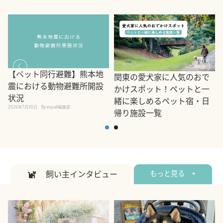
【ペット同行避難】熊本地
関東の愛犬家に人気のおで
震における動物避難所開設
かけスポット！ペットと一
状況
緒に楽しめるペット宿・日
2026年7月30日
By equall編集部
帰り施設一覧
2
2026年7月7日
By equall編集部
飼い主インタビュー
もっと見る +