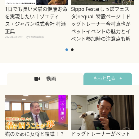
1日でも長い犬猫の健康寿命
Sippo Festa(しっぽフェス
を実現したい｜ゾエティ
タ)×equall 特設ページ｜ド
ス・ジャパン株式会社 村瀬
ッグトレーナー今村真也が
正典
ペットイベントの魅力とイ
2026年5月29日
By equall編集部
ベント参加時の注意点も解
説
2026年5月12日
By equall編集部
2
動画
もっと見る +
ドッグトレーナーがペット
猫のために女将と喧嘩！？