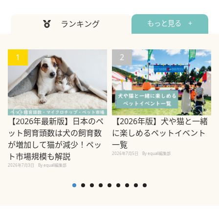
ランキング
もっと見る +
1
2
【2026年最新版】日本のペ
【2026年版】犬や猫と一緒
ット飼育頭数は犬の飼育数
に楽しめるペットイベント
2
が増加して猫が減少！ペッ
一覧
2026年7月5日
By equall編集部
ト市場規模も解説
2026年7月3日
By equall編集部