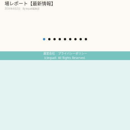
場レポート【最新情報】
2
2026年4月2日
By equall編集部
運営会社
プライバシーポリシー
(c)equall. All Rights Reserved.