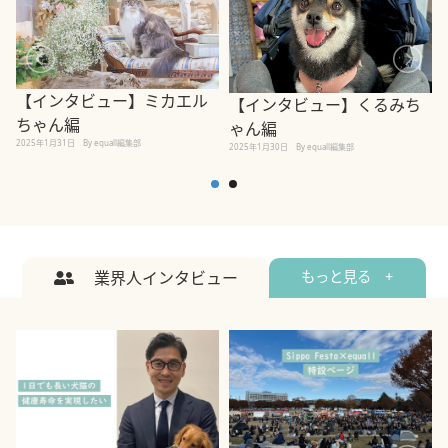
【インタビュー】ミカエル
【インタビュー】くるみち
ちゃん編
ゃん編
2025年1月31日
By equall編集部
2
2025年1月30日
By equall編集部
業界人インタビュー
もっと見る +