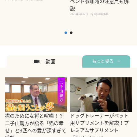
ベント参加時の注意点も解
説
2026年5月12日
By equall編集部
2
動画
もっと見る +
ドッグトレーナーがペット
猫のために女将と喧嘩！？
用サプリメントを解説！プ
二子山親方が語る「猫の幸
レミアムサプリメント
せ」と3匹への愛が深すぎて
2