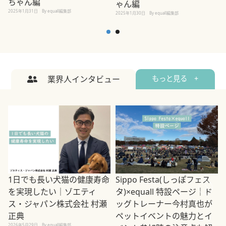
ちゃん編
ゃん編
2025年1月31日
By equall編集部
2
2025年1月30日
By equall編集部
業界人インタビュー
もっと見る +
1日でも長い犬猫の健康寿命
Sippo Festa(しっぽフェス
を実現したい｜ゾエティ
タ)×equall 特設ページ｜ド
ス・ジャパン株式会社 村瀬
ッグトレーナー今村真也が
正典
ペットイベントの魅力とイ
2026年5月29日
By equall編集部