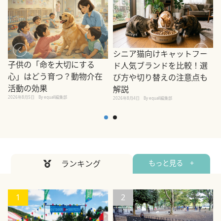
シニア猫向けキャットフー
子供の「命を大切にする
ド人気ブランドを比較！選
心」はどう育つ？動物介在
び方や切り替えの注意点も
活動の効果
解説
2026年8月5日
By equall編集部
2026年8月4日
By equall編集部
2
ランキング
もっと見る +
1
2