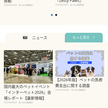
『Zesty Paws』
感動
2025年8月8日
By equall編集部
2026年2月4日
By equall編集部
ニュース
もっと見る +
【2026年版】ペットの医療
費支出に関する調査
国内最大のペットイベント
2026年3月26日
By equall編集部
「インターペット2026」会
場レポート【最新情報】
2
2026年4月2日
By equall編集部