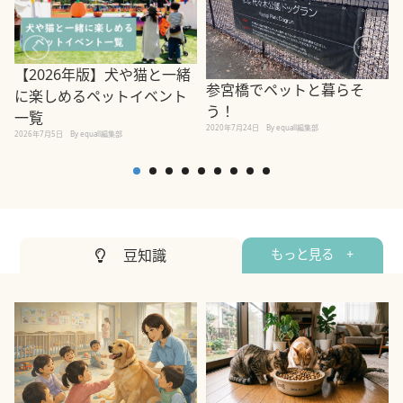
【2026年版】犬や猫と一緒
参宮橋でペットと暮らそ
に楽しめるペットイベント
う！
一覧
2020年7月24日
By equall編集部
2026年7月5日
By equall編集部
2
豆知識
もっと見る +