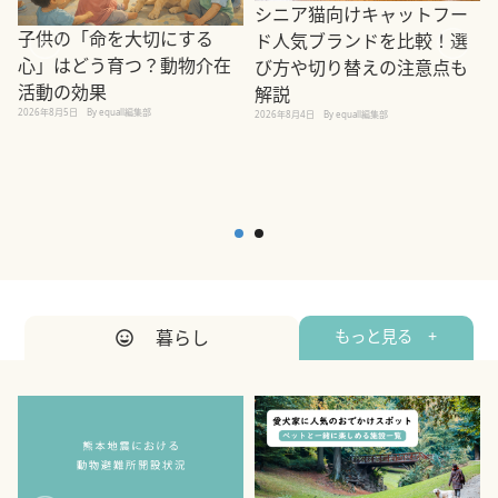
シニア猫向けキャットフー
子供の「命を大切にする
ド人気ブランドを比較！選
心」はどう育つ？動物介在
び方や切り替えの注意点も
活動の効果
解説
2026年8月5日
By equall編集部
2026年8月4日
By equall編集部
2
暮らし
もっと見る +