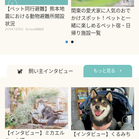
【ペット同行避難】熊本地
関東の愛犬家に人気のおで
震における動物避難所開設
かけスポット！ペットと一
状況
緒に楽しめるペット宿・日
2026年7月30日
By equall編集部
帰り施設一覧
2
2026年7月7日
By equall編集部
飼い主インタビュー
もっと見る +
【インタビュー】ミカエル
【インタビュー】くるみち