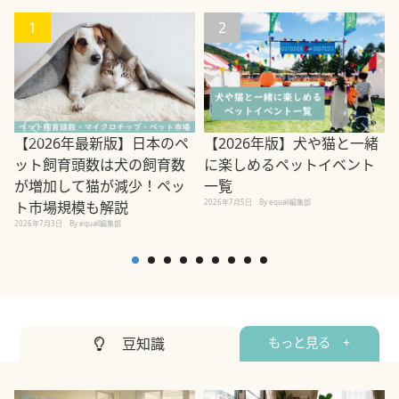
1
2
【2026年最新版】日本のペ
【2026年版】犬や猫と一緒
ット飼育頭数は犬の飼育数
に楽しめるペットイベント
が増加して猫が減少！ペッ
一覧
2026年7月5日
By equall編集部
2
ト市場規模も解説
2026年7月3日
By equall編集部
豆知識
もっと見る +