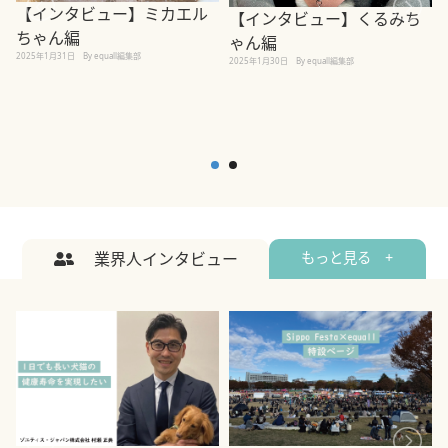
【インタビュー】ミカエル
【インタビュー】くるみち
ちゃん編
ゃん編
2025年1月31日
By equall編集部
2
2025年1月30日
By equall編集部
業界人インタビュー
もっと見る +