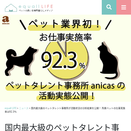
equall LIFE
>
ニュース
>
国内最大級のペットタレント事務所が活動状況の分析結果を公開！ 所属ペットの仕事実施
率は92.3％
国内最大級のペットタレント事