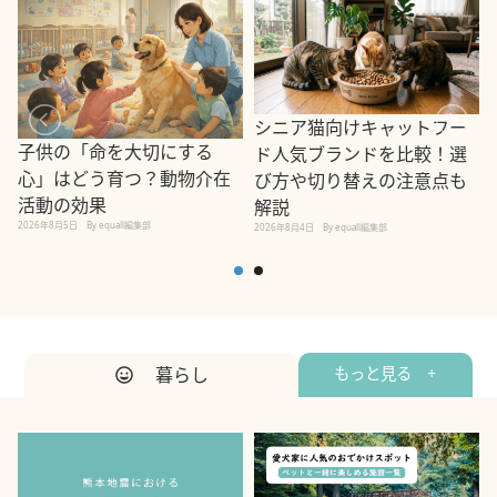
シニア猫向けキャットフー
子供の「命を大切にする
ド人気ブランドを比較！選
心」はどう育つ？動物介在
び方や切り替えの注意点も
活動の効果
解説
2026年8月5日
By equall編集部
2026年8月4日
By equall編集部
2
暮らし
もっと見る +