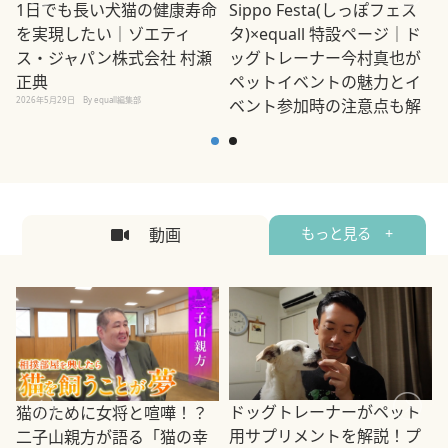
1日でも長い犬猫の健康寿命
Sippo Festa(しっぽフェス
を実現したい｜ゾエティ
タ)×equall 特設ページ｜ド
ス・ジャパン株式会社 村瀬
ッグトレーナー今村真也が
正典
ペットイベントの魅力とイ
2026年5月29日
By equall編集部
ベント参加時の注意点も解
説
2026年5月12日
By equall編集部
2
動画
もっと見る +
ドッグトレーナーがペット
猫のために女将と喧嘩！？
用サプリメントを解説！プ
二子山親方が語る「猫の幸