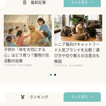
最新記事
もっと見る +
シニア猫向けキャットフー
子供の「命を大切にする
ド人気ブランドを比較！選
心」はどう育つ？動物介在
び方や切り替えの注意点も
活動の効果
解説
2026年8月5日
By equall編集部
2026年8月4日
By equall編集部
2
ランキング
もっと見る +