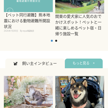
【ペット同行避難】熊本地
関東の愛犬家に人気のおで
震における動物避難所開設
かけスポット！ペットと一
状況
緒に楽しめるペット宿・日
2026年7月30日
By equall編集部
帰り施設一覧
2
2026年7月7日
By equall編集部
飼い主インタビュー
もっと見る +