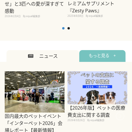
レミアムサプリメント
せ」と3匹への愛が深すぎて
2
『Zesty Paws』
感動
2025年8月8日
By equall編集部
2026年2月4日
By equall編集部
ニュース
もっと見る +
【2026年版】ペットの医療
費支出に関する調査
国内最大のペットイベント
2026年3月26日
By equall編集部
「インターペット2026」会
場レポート【最新情報】