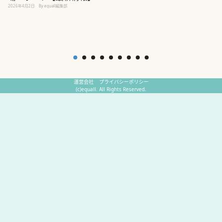
2
2026年4月2日
By equall編集部
運営会社
プライバシーポリシー
(c)equall. All Rights Reserved.