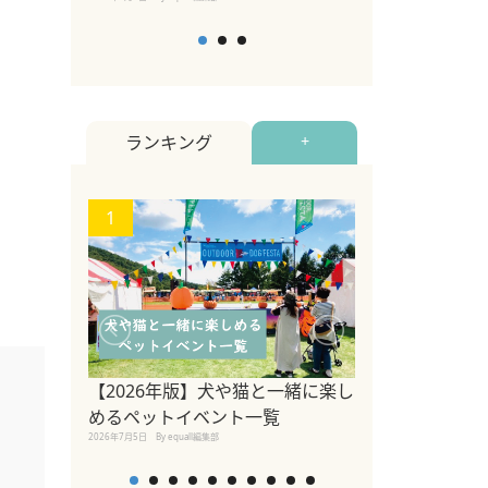
ランキング
+
1
2
【2026年版】犬や猫と一緒に楽し
トイプードルの
めるペットイベント一覧
い方・毛色・歴
2026年7月5日
By equall編集部
説【犬種】
2025年11月18日
By equal