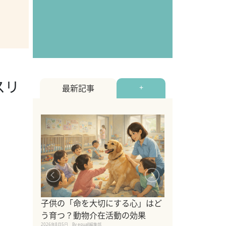
スリ
最新記事
+
シニア猫向けキ
ブランドを比較
子供の「命を大切にする心」はど
えの注意点も解
う育つ？動物介在活動の効果
2026年8月4日
By equall編
2026年8月5日
By equall編集部