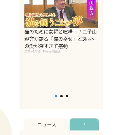
ドッグトレーナ
猫のために女将と喧嘩！？二子山
リメントを解説
親方が語る「猫の幸せ」と3匹へ
リメント『Zest
の愛が深すぎて感動
2025年8月8日
By equall編
2026年2月4日
By equall編集部
ニュース
+