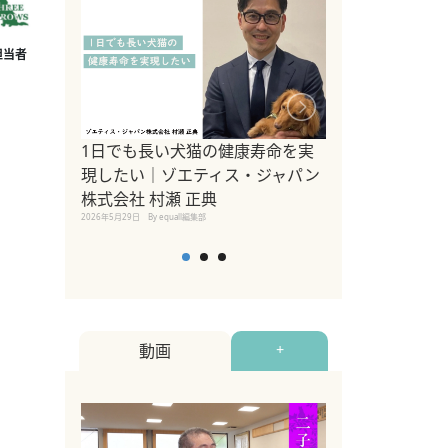
1日でも長い犬猫の健康寿命を実
Sippo Fest
現したい｜ゾエティス・ジャパン
タ)×equall
株式会社 村瀬 正典
レーナー今村真
2026年5月29日
By equall編集部
トの魅力とイベ
点も解説
2026年5月12日
By equall
動画
+