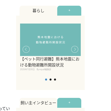
暮らし
+
【ペット同行避難】熊本地震にお
関東の愛犬家に
ける動物避難所開設状況
ポット！ペット
2026年7月30日
By equall編集部
ペット宿・日帰
2026年7月7日
By equall編
飼い主インタビュー
+
ってい