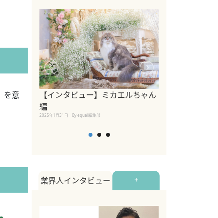
【インタビュー】ミカエルちゃん
】を意
【インタビュー
編
2025年1月30日
By equall
2025年1月31日
By equall編集部
業界人インタビュー
+