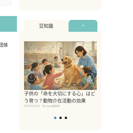
豆知識
+
団体
。
シニア猫向けキ
ブランドを比較
子供の「命を大切にする心」はど
えの注意点も解
う育つ？動物介在活動の効果
2026年8月4日
By equall編
2026年8月5日
By equall編集部