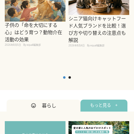
シニア猫向けキャットフー
子供の「命を大切にする
ド人気ブランドを比較！選
心」はどう育つ？動物介在
び方や切り替えの注意点も
活動の効果
解説
2026年8月5日
By equall編集部
2026年8月4日
By equall編集部
2
暮らし
もっと見る +