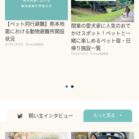
【ペット同行避難】熊本地
関東の愛犬家に人気のおで
震における動物避難所開設
かけスポット！ペットと一
状況
緒に楽しめるペット宿・日
2026年7月30日
By equall編集部
帰り施設一覧
2
2026年7月7日
By equall編集部
飼い主インタビュー
もっと見る +