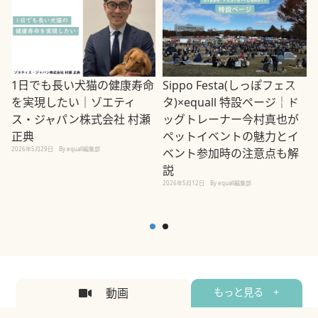
1日でも長い犬猫の健康寿命
Sippo Festa(しっぽフェス
を実現したい｜ゾエティ
タ)×equall 特設ページ｜ド
ス・ジャパン株式会社 村瀬
ッグトレーナー今村真也が
正典
ペットイベントの魅力とイ
2026年5月29日
By equall編集部
ベント参加時の注意点も解
説
2026年5月12日
By equall編集部
2
動画
もっと見る +