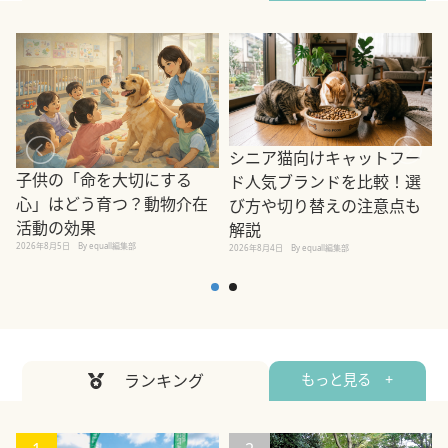
シニア猫向けキャットフー
子供の「命を大切にする
ド人気ブランドを比較！選
心」はどう育つ？動物介在
び方や切り替えの注意点も
活動の効果
解説
2026年8月5日
By equall編集部
2026年8月4日
By equall編集部
2
ランキング
もっと見る +