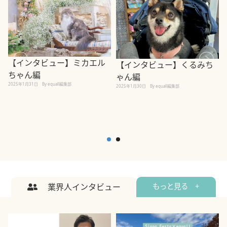
【インタビュー】ミカエル
【インタビュー】くるみち
ちゃん編
ゃん編
2025年1月31日
By equall編集部
2
2025年1月30日
By equall編集部
業界人インタビュー
もっと見る +