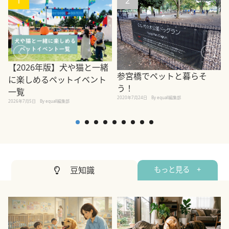
1
2
【2026年版】犬や猫と一緒
参宮橋でペットと暮らそ
に楽しめるペットイベント
う！
一覧
2020年7月24日
By equall編集部
2026年7月5日
By equall編集部
2
豆知識
もっと見る +