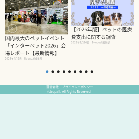
【2026年版】ペットの医療
費支出に関する調査
国内最大のペットイベント
2026年3月26日
By equall編集部
「インターペット2026」会
場レポート【最新情報】
2
2026年4月2日
By equall編集部
運営会社
プライバシーポリシー
(c)equall. All Rights Reserved.