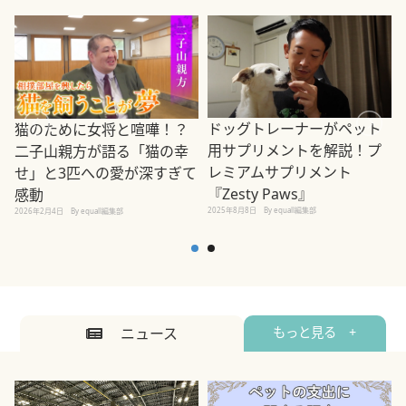
ドッグトレーナーがペット
猫のために女将と喧嘩！？
用サプリメントを解説！プ
二子山親方が語る「猫の幸
レミアムサプリメント
せ」と3匹への愛が深すぎて
2
『Zesty Paws』
感動
2025年8月8日
By equall編集部
2026年2月4日
By equall編集部
ニュース
もっと見る +