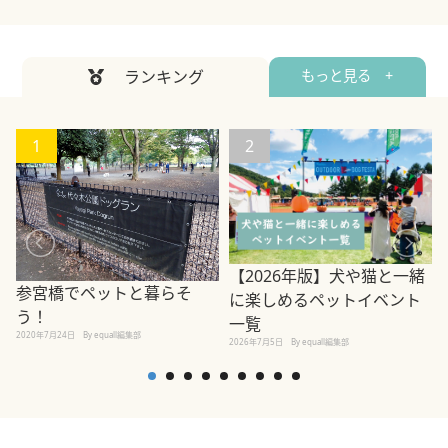
ランキング
もっと見る +
1
2
【2026年版】犬や猫と一緒
参宮橋でペットと暮らそ
に楽しめるペットイベント
う！
一覧
2020年7月24日
By equall編集部
2026年7月5日
By equall編集部
2