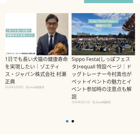
1日でも長い犬猫の健康寿命
Sippo Festa(しっぽフェス
を実現したい｜ゾエティ
タ)×equall 特設ページ｜ド
ス・ジャパン株式会社 村瀬
ッグトレーナー今村真也が
正典
ペットイベントの魅力とイ
2026年5月29日
By equall編集部
ベント参加時の注意点も解
説
2026年5月12日
By equall編集部
2