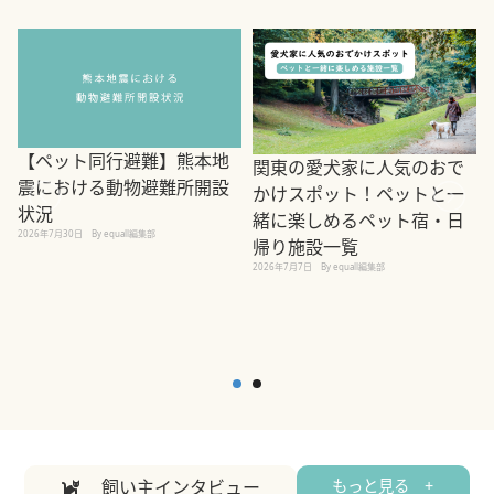
【ペット同行避難】熊本地
関東の愛犬家に人気のおで
震における動物避難所開設
かけスポット！ペットと一
状況
緒に楽しめるペット宿・日
2026年7月30日
By equall編集部
帰り施設一覧
2
2026年7月7日
By equall編集部
飼い主インタビュー
もっと見る +