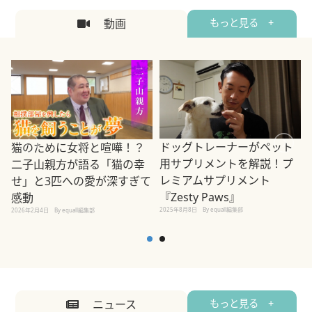
動画
もっと見る +
ドッグトレーナーがペット
猫のために女将と喧嘩！？
用サプリメントを解説！プ
二子山親方が語る「猫の幸
レミアムサプリメント
せ」と3匹への愛が深すぎて
2
『Zesty Paws』
感動
2025年8月8日
By equall編集部
2026年2月4日
By equall編集部
ニュース
もっと見る +