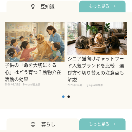
豆知識
もっと見る +
シニア猫向けキャットフー
子供の「命を大切にする
ド人気ブランドを比較！選
心」はどう育つ？動物介在
び方や切り替えの注意点も
活動の効果
解説
2026年8月5日
By equall編集部
2026年8月4日
By equall編集部
2
暮らし
もっと見る +