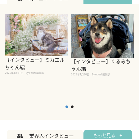
【インタビュー】ミカエル
【インタビュー】くるみち
ちゃん編
ゃん編
2025年1月31日
By equall編集部
2
2025年1月30日
By equall編集部
業界人インタビュー
もっと見る +