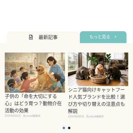
最新記事
もっと見る +
シニア猫向けキャットフー
子供の「命を大切にする
ド人気ブランドを比較！選
心」はどう育つ？動物介在
び方や切り替えの注意点も
活動の効果
解説
2026年8月5日
By equall編集部
2026年8月4日
By equall編集部
2