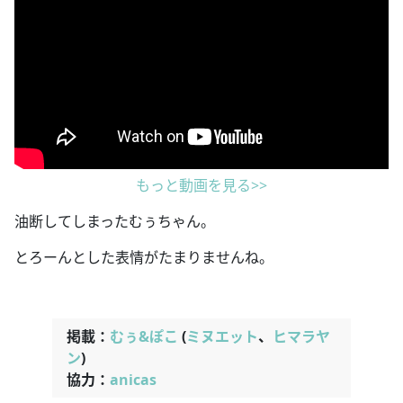
もっと動画を見る>>
油断してしまったむぅちゃん。
とろーんとした表情がたまりませんね。
掲載：
むぅ&ぽこ
(
ミヌエット
、
ヒマラヤ
ン
)
協力：
anicas