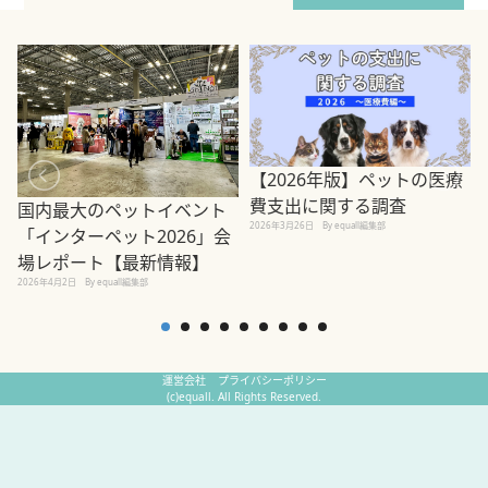
【2026年版】ペットの医療
費支出に関する調査
国内最大のペットイベント
2026年3月26日
By equall編集部
「インターペット2026」会
場レポート【最新情報】
2
2026年4月2日
By equall編集部
運営会社
プライバシーポリシー
(c)equall. All Rights Reserved.