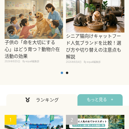
シニア猫向けキャットフー
子供の「命を大切にする
ド人気ブランドを比較！選
心」はどう育つ？動物介在
び方や切り替えの注意点も
活動の効果
解説
2026年8月5日
By equall編集部
2026年8月4日
By equall編集部
2
ランキング
もっと見る +
1
2