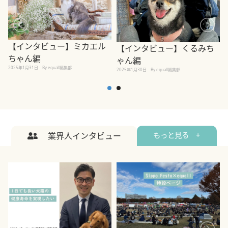
【インタビュー】ミカエル
【インタビュー】くるみち
ちゃん編
ゃん編
2025年1月31日
By equall編集部
2
2025年1月30日
By equall編集部
業界人インタビュー
もっと見る +