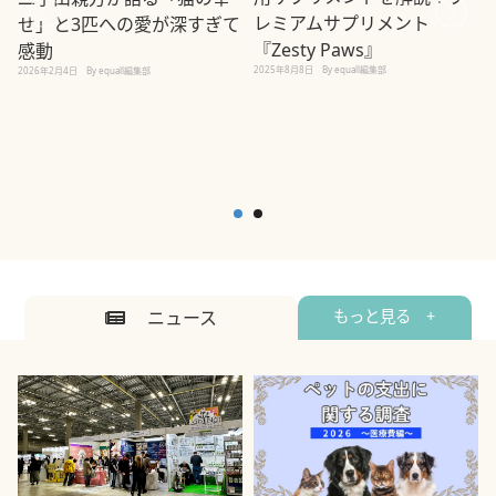
レミアムサプリメント
せ」と3匹への愛が深すぎて
2
『Zesty Paws』
感動
2025年8月8日
By equall編集部
2026年2月4日
By equall編集部
ニュース
もっと見る +