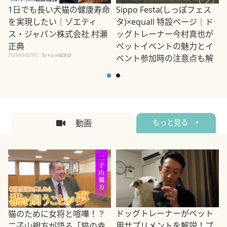
1日でも長い犬猫の健康寿命
Sippo Festa(しっぽフェス
を実現したい｜ゾエティ
タ)×equall 特設ページ｜ド
ス・ジャパン株式会社 村瀬
ッグトレーナー今村真也が
正典
ペットイベントの魅力とイ
2026年5月29日
By equall編集部
ベント参加時の注意点も解
説
2026年5月12日
By equall編集部
2
動画
もっと見る +
ドッグトレーナーがペット
猫のために女将と喧嘩！？
用サプリメントを解説！プ
二子山親方が語る「猫の幸