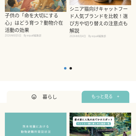
シニア猫向けキャットフー
子供の「命を大切にする
ド人気ブランドを比較！選
心」はどう育つ？動物介在
び方や切り替えの注意点も
活動の効果
解説
2026年8月5日
By equall編集部
2026年8月4日
By equall編集部
2
暮らし
もっと見る +