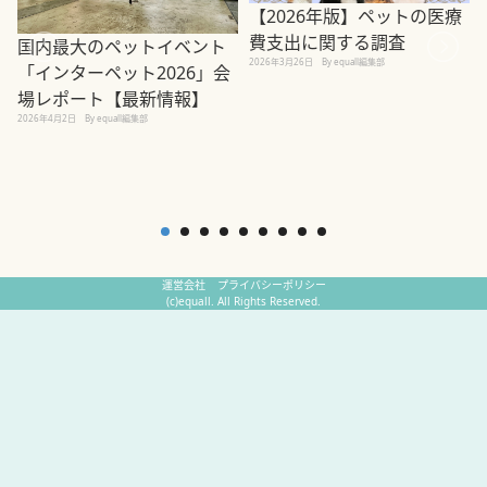
【2026年版】ペットの医療
費支出に関する調査
国内最大のペットイベント
2026年3月26日
By equall編集部
「インターペット2026」会
場レポート【最新情報】
2
2026年4月2日
By equall編集部
運営会社
プライバシーポリシー
(c)equall. All Rights Reserved.