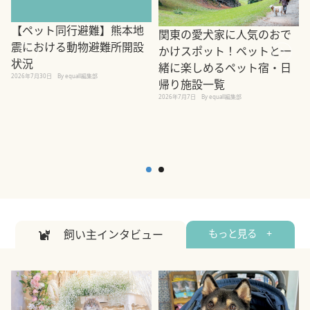
【ペット同行避難】熊本地
関東の愛犬家に人気のおで
震における動物避難所開設
かけスポット！ペットと一
状況
緒に楽しめるペット宿・日
2026年7月30日
By equall編集部
帰り施設一覧
2
2026年7月7日
By equall編集部
飼い主インタビュー
もっと見る +