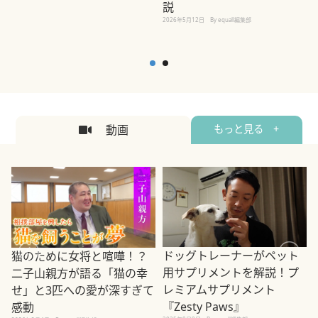
説
2026年5月12日
By equall編集部
2
動画
もっと見る +
ドッグトレーナーがペット
猫のために女将と喧嘩！？
用サプリメントを解説！プ
二子山親方が語る「猫の幸
レミアムサプリメント
せ」と3匹への愛が深すぎて
2
『Zesty Paws』
感動