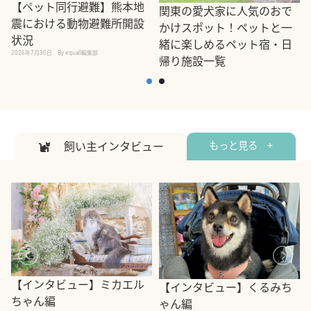
【ペット同行避難】熊本地
関東の愛犬家に人気のおで
震における動物避難所開設
かけスポット！ペットと一
状況
緒に楽しめるペット宿・日
2026年7月30日
By equall編集部
帰り施設一覧
2
2026年7月7日
By equall編集部
飼い主インタビュー
もっと見る +
【インタビュー】ミカエル
【インタビュー】くるみち
ちゃん編
ゃん編