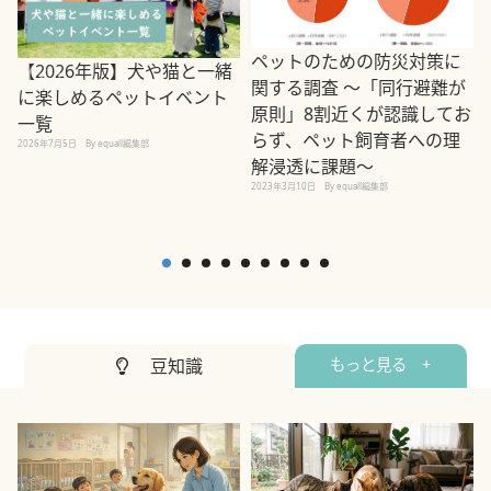
ペットのための防災対策に
【2026年版】犬や猫と一緒
関する調査 ～「同行避難が
に楽しめるペットイベント
原則」8割近くが認識してお
一覧
らず、ペット飼育者への理
2026年7月5日
By equall編集部
解浸透に課題～
2
2023年3月10日
By equall編集部
豆知識
もっと見る +