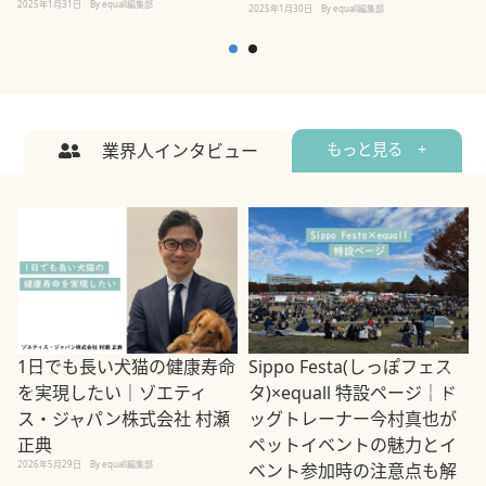
2025年1月31日
By equall編集部
2
2025年1月30日
By equall編集部
業界人インタビュー
もっと見る +
1日でも長い犬猫の健康寿命
Sippo Festa(しっぽフェス
を実現したい｜ゾエティ
タ)×equall 特設ページ｜ド
ス・ジャパン株式会社 村瀬
ッグトレーナー今村真也が
正典
ペットイベントの魅力とイ
2026年5月29日
By equall編集部
ベント参加時の注意点も解