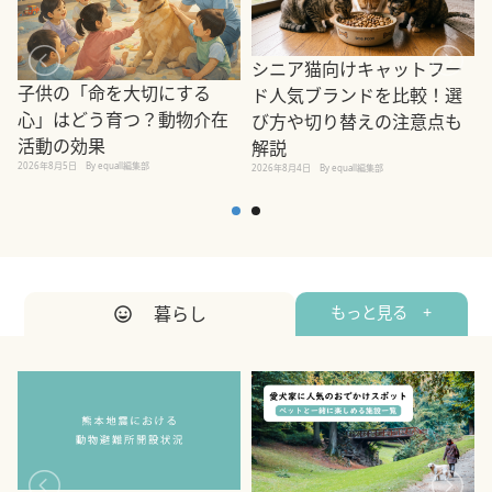
シニア猫向けキャットフー
子供の「命を大切にする
ド人気ブランドを比較！選
心」はどう育つ？動物介在
び方や切り替えの注意点も
活動の効果
解説
2026年8月5日
By equall編集部
2026年8月4日
By equall編集部
2
暮らし
もっと見る +