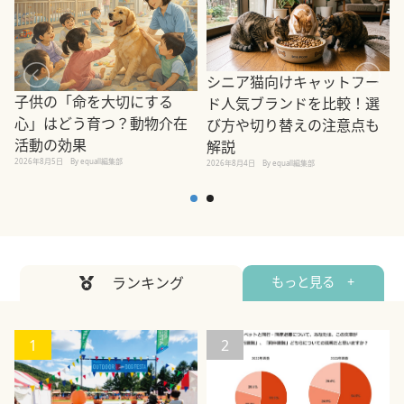
シニア猫向けキャットフー
子供の「命を大切にする
ド人気ブランドを比較！選
心」はどう育つ？動物介在
び方や切り替えの注意点も
活動の効果
解説
2026年8月5日
By equall編集部
2026年8月4日
By equall編集部
2
ランキング
もっと見る +
1
2