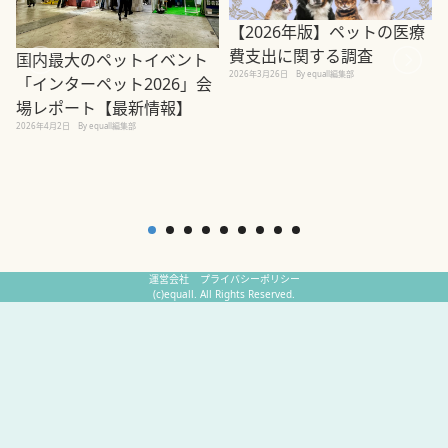
【2026年版】ペットの医療
費支出に関する調査
国内最大のペットイベント
2026年3月26日
By equall編集部
「インターペット2026」会
場レポート【最新情報】
2
2026年4月2日
By equall編集部
運営会社
プライバシーポリシー
(c)equall. All Rights Reserved.