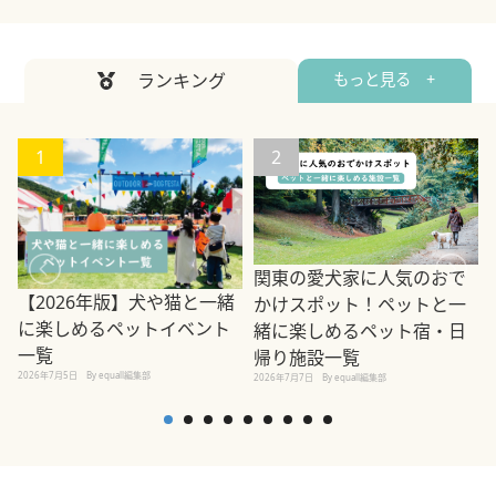
ランキング
もっと見る +
1
2
関東の愛犬家に人気のおで
【2026年版】犬や猫と一緒
かけスポット！ペットと一
に楽しめるペットイベント
緒に楽しめるペット宿・日
一覧
帰り施設一覧
2026年7月5日
By equall編集部
2026年7月7日
By equall編集部
2