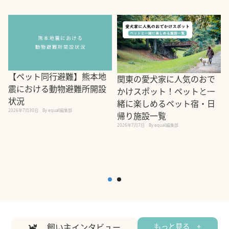
【ペット同行避難】熊本地
関東の愛犬家に人気のおで
震における動物避難所開設
かけスポット！ペットと一
状況
緒に楽しめるペット宿・日
2026年7月30日
By equall編集部
帰り施設一覧
2
2026年7月7日
By equall編集部
飼い主インタビュー
もっと見る +