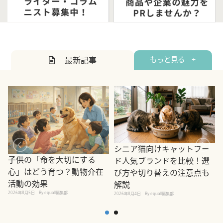
最新記事
もっと見る +
シニア猫向けキャットフー
子供の「命を大切にする
ド人気ブランドを比較！選
心」はどう育つ？動物介在
び方や切り替えの注意点も
活動の効果
解説
2026年8月5日
By equall編集部
2026年8月4日
By equall編集部
2