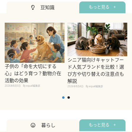
豆知識
もっと見る +
シニア猫向けキャットフー
子供の「命を大切にする
ド人気ブランドを比較！選
心」はどう育つ？動物介在
び方や切り替えの注意点も
活動の効果
解説
2026年8月5日
By equall編集部
2026年8月4日
By equall編集部
2
暮らし
もっと見る +