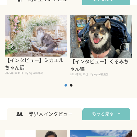
【インタビュー】ミカエル
【インタビュー】くるみち
ちゃん編
ゃん編
2025年1月31日
By equall編集部
2
2025年1月30日
By equall編集部
業界人インタビュー
もっと見る +