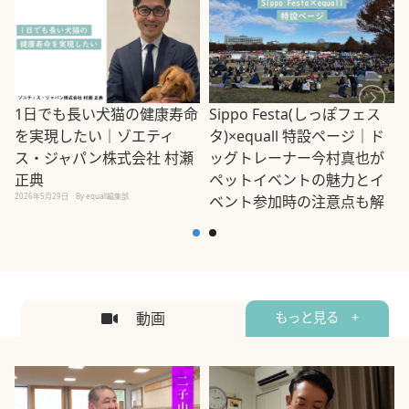
1日でも長い犬猫の健康寿命
Sippo Festa(しっぽフェス
を実現したい｜ゾエティ
タ)×equall 特設ページ｜ド
ス・ジャパン株式会社 村瀬
ッグトレーナー今村真也が
正典
ペットイベントの魅力とイ
2026年5月29日
By equall編集部
ベント参加時の注意点も解
説
2026年5月12日
By equall編集部
2
動画
もっと見る +