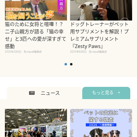
ドッグトレーナーがペット
猫のために女将と喧嘩！？
用サプリメントを解説！プ
二子山親方が語る「猫の幸
レミアムサプリメント
せ」と3匹への愛が深すぎて
2
『Zesty Paws』
感動
2025年8月8日
By equall編集部
2026年2月4日
By equall編集部
ニュース
もっと見る +