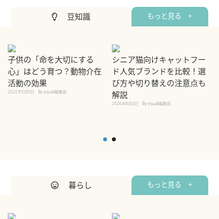
豆知識
もっと見る +
子供の「命を大切にする
シニア猫向けキャットフー
心」はどう育つ？動物介在
ド人気ブランドを比較！選
活動の効果
び方や切り替えの注意点も
2026年8月5日
By equall編集部
解説
2026年8月4日
By equall編集部
2
暮らし
もっと見る +