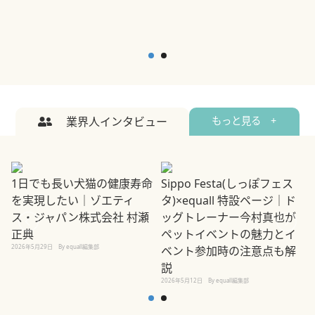
業界人インタビュー
もっと見る +
1日でも長い犬猫の健康寿命
Sippo Festa(しっぽフェス
を実現したい｜ゾエティ
タ)×equall 特設ページ｜ド
ス・ジャパン株式会社 村瀬
ッグトレーナー今村真也が
正典
ペットイベントの魅力とイ
2026年5月29日
By equall編集部
ベント参加時の注意点も解
説
2026年5月12日
By equall編集部
2