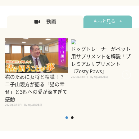
動画
もっと見る +
ドッグトレーナーがペット
用サプリメントを解説！プ
レミアムサプリメント
2
『Zesty Paws』
猫のために女将と喧嘩！？
2025年8月8日
By equall編集部
二子山親方が語る「猫の幸
せ」と3匹への愛が深すぎて
感動
2026年2月4日
By equall編集部