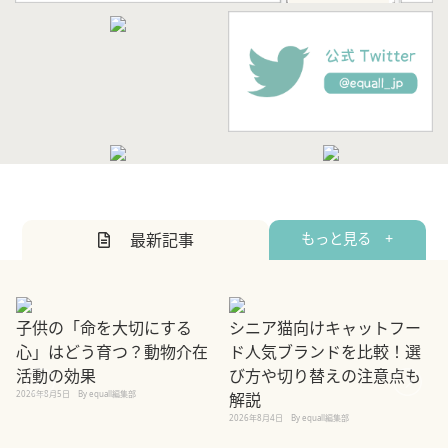
最新記事
もっと見る +
子供の「命を大切にする
シニア猫向けキャットフー
心」はどう育つ？動物介在
ド人気ブランドを比較！選
活動の効果
び方や切り替えの注意点も
2026年8月5日
By equall編集部
解説
2026年8月4日
By equall編集部
2