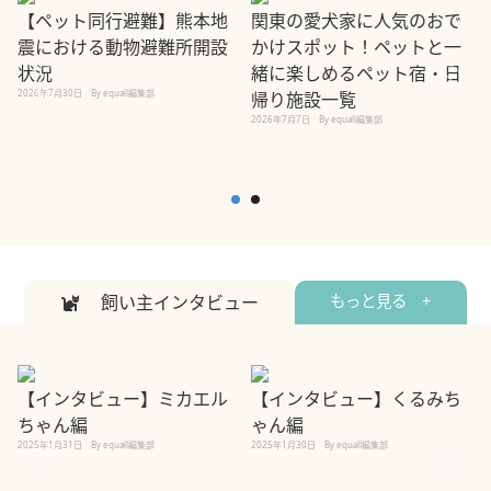
【ペット同行避難】熊本地
関東の愛犬家に人気のおで
震における動物避難所開設
かけスポット！ペットと一
状況
緒に楽しめるペット宿・日
2026年7月30日
By equall編集部
2
帰り施設一覧
2026年7月7日
By equall編集部
飼い主インタビュー
もっと見る +
【インタビュー】ミカエル
【インタビュー】くるみち
ちゃん編
ゃん編
2025年1月31日
By equall編集部
2025年1月30日
By equall編集部
2