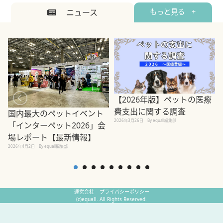
ニュース
もっと見る +
【2026年版】ペットの医療
費支出に関する調査
国内最大のペットイベント
2026年3月26日
By equall編集部
「インターペット2026」会
場レポート【最新情報】
2
2026年4月2日
By equall編集部
運営会社
プライバシーポリシー
(c)equall. All Rights Reserved.