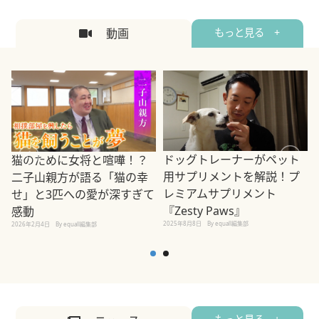
動画
もっと見る +
ドッグトレーナーがペット
猫のために女将と喧嘩！？
用サプリメントを解説！プ
二子山親方が語る「猫の幸
レミアムサプリメント
せ」と3匹への愛が深すぎて
2
『Zesty Paws』
感動
2025年8月8日
By equall編集部
2026年2月4日
By equall編集部