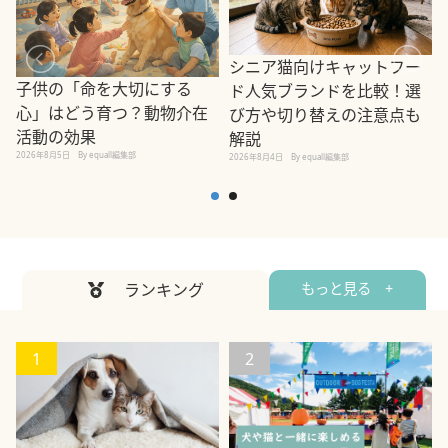
シニア猫向けキャットフー
子供の「命を大切にする
ド人気ブランドを比較！選
心」はどう育つ？動物介在
び方や切り替えの注意点も
活動の効果
解説
2026年8月5日
By equall編集部
2026年8月4日
By equall編集部
2
ランキング
もっと見る +
1
2