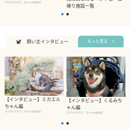
2026年7月30日
By equall編集部
帰り施設一覧
2
2026年7月7日
By equall編集部
飼い主インタビュー
もっと見る +
【インタビュー】ミカエル
【インタビュー】くるみち
ちゃん編
ゃん編
2025年1月31日
By equall編集部
2
2025年1月30日
By equall編集部