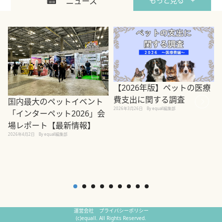
ニュース
もっと見る +
【2026年版】ペットの医療
費支出に関する調査
国内最大のペットイベント
2026年3月26日
By equall編集部
「インターペット2026」会
場レポート【最新情報】
2
2026年4月2日
By equall編集部
運営会社
プライバシーポリシー
(c)equall. All Rights Reserved.