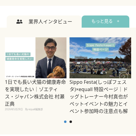
業界人インタビュー
もっと見る +
1日でも長い犬猫の健康寿命
Sippo Festa(しっぽフェス
を実現したい｜ゾエティ
タ)×equall 特設ページ｜ド
ス・ジャパン株式会社 村瀬
ッグトレーナー今村真也が
正典
ペットイベントの魅力とイ
2026年5月29日
By equall編集部
ベント参加時の注意点も解
説
2026年5月12日
By equall編集部
2