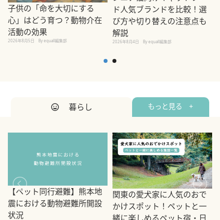
子供の「命を大切にする
ド人気ブランドを比較！選
心」はどう育つ？動物介在
び方や切り替えの注意点も
活動の効果
解説
2026年8月5日
By equall編集部
2026年8月4日
By equall編集部
2
暮らし
もっと見る +
【ペット同行避難】熊本地
関東の愛犬家に人気のおで
震における動物避難所開設
かけスポット！ペットと一
状況
緒に楽しめるペット宿・日