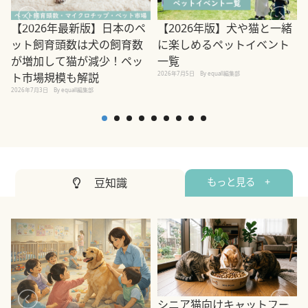
【2026年最新版】日本のペ
【2026年版】犬や猫と一緒
ット飼育頭数は犬の飼育数
に楽しめるペットイベント
が増加して猫が減少！ペッ
一覧
2026年7月5日
By equall編集部
ト市場規模も解説
2026年7月3日
By equall編集部
2
豆知識
もっと見る +
シニア猫向けキャットフー