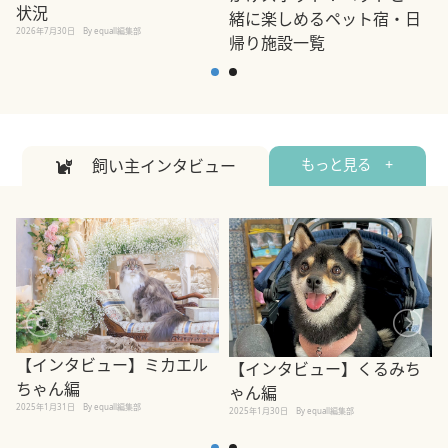
状況
緒に楽しめるペット宿・日
2026年7月30日
By equall編集部
帰り施設一覧
2
2026年7月7日
By equall編集部
飼い主インタビュー
もっと見る +
【インタビュー】ミカエル
【インタビュー】くるみち
ちゃん編
ゃん編
2025年1月31日
By equall編集部
2
2025年1月30日
By equall編集部