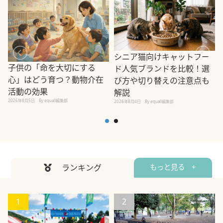
シニア猫向けキャットフー
子供の「命を大切にする
ド人気ブランドを比較！選
心」はどう育つ？動物介在
び方や切り替えの注意点も
活動の効果
解説
2026年8月5日
By equall編集部
2026年8月4日
By equall編集部
2
ランキング
もっと見る +
1
2