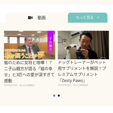
動画
もっと見る +
ドッグトレーナーがペット
猫のために女将と喧嘩！？
用サプリメントを解説！プ
二子山親方が語る「猫の幸
レミアムサプリメント
せ」と3匹への愛が深すぎて
2
『Zesty Paws』
感動
2025年8月8日
By equall編集部
2026年2月4日
By equall編集部