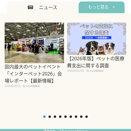
ニュース
もっと見る +
【2026年版】ペットの医療
費支出に関する調査
国内最大のペットイベント
2026年3月26日
By equall編集部
「インターペット2026」会
場レポート【最新情報】
2
2026年4月2日
By equall編集部
運営会社
プライバシーポリシー