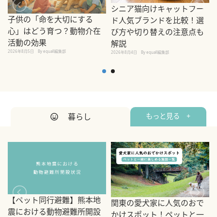
シニア猫向けキャットフー
子供の「命を大切にする
ド人気ブランドを比較！選
心」はどう育つ？動物介在
び方や切り替えの注意点も
活動の効果
解説
2026年8月5日
By equall編集部
2026年8月4日
By equall編集部
2
暮らし
もっと見る +
【ペット同行避難】熊本地
関東の愛犬家に人気のおで
震における動物避難所開設
かけスポット！ペットと一