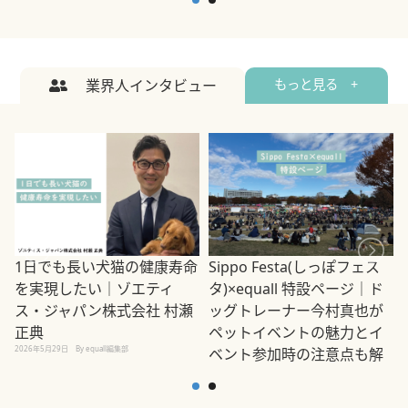
業界人インタビュー
もっと見る +
1日でも長い犬猫の健康寿命
Sippo Festa(しっぽフェス
を実現したい｜ゾエティ
タ)×equall 特設ページ｜ド
ス・ジャパン株式会社 村瀬
ッグトレーナー今村真也が
正典
ペットイベントの魅力とイ
2026年5月29日
By equall編集部
ベント参加時の注意点も解
説
2026年5月12日
By equall編集部
2