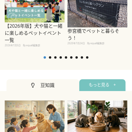
【2026年版】犬や猫と一緒
参宮橋でペットと暮らそ
に楽しめるペットイベント
う！
一覧
2020年7月24日
By equall編集部
2026年7月5日
By equall編集部
2
豆知識
もっと見る +